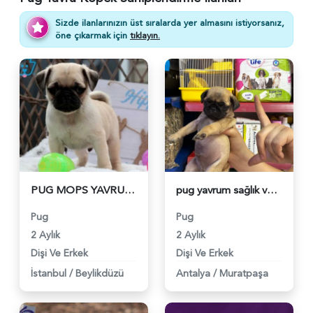
Sizde ilanlarınızın üst sıralarda yer almasını istiyorsanız,
öne çıkarmak için
tıklayın.
PUG MOPS YAVRULAR EV ÜRETİMİ - 6095
pug yavrum sağlık ve ırk garantilidir - 5849
Pug
Pug
2 Aylık
2 Aylık
Dişi Ve Erkek
Dişi Ve Erkek
İstanbul
/
Beylikdüzü
Antalya
/
Muratpaşa