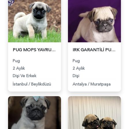
PUG MOPS YAVRULAR EV ÜRETİMİ - 5656
IRK GARANTİLİ PUG YAVRULARI - 5621
Pug
Pug
2 Aylık
2 Aylık
Dişi Ve Erkek
Dişi
İstanbul
/
Beylikdüzü
Antalya
/
Muratpaşa