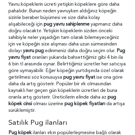
Yavru köpeklerin ücreti yetişkin köpeklere göre daha
pahalıdır. Bunun neden yavruyken aldığınız köpeğin
sizinle beraber büyümesi ve size daha kolay
alışabileceği için
pug yavru sahiplenme
yapmanız daha
doğru olacaktır. Yetişkin köpeklerin sizden önceki
sahibiyle neler yaşadığın tam olarak bilemeyeceğiniz
için ve köpeğin size alışması daha uzun sürmesinden
dolayı
yavru pug
edinmeniz daha doğru seçim olur.
Pug
yavru fiyat
oranları yukarıda bahsettiğimiz gibi 4 bin ila
6 bin tl arasında oynar. Belirttiğimiz ücretler her satıcıya
göre uymayabilir. Eğer köpeğin yurtdışında özel olarak
getirilmesi söz konusuysa
pug yavru fiyat
ise ona göre
daha da artış gösterir. Popüler bir ırk olmasından
kaynaklı her geçen gün köpeklerin ücretleri de buna
oranla artış gösterir. Üreticilerin elinde daha az
pug
köpek cinsi
olması üzerine
pug köpek fiyatları
da artışa
sürüklemiştir.
Satılık Pug ilanları
Pug köpek
ilanları ırkın popülerleşmesine bağlı olarak