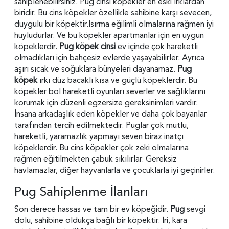
sahiplenebilirsiniz. Pug cinsi köpekler en eski ırklardan
biridir. Bu cins köpekler özellikle sahibine karşı sevecen,
duygulu bir köpektir.Isırma eğilimli olmalarına rağmen iyi
huyludurlar. Ve bu köpekler apartmanlar için en uygun
köpeklerdir.
Pug köpek cinsi
ev içinde çok hareketli
olmadıkları için bahçesiz evlerde yaşayabilirler. Ayrıca
aşırı sıcak ve soğuklara bünyeleri dayanamaz.
Pug
köpek
ırkı düz bacaklı kısa ve güçlü köpeklerdir. Bu
köpekler bol hareketli oyunları severler ve sağlıklarını
korumak için düzenli egzersize gereksinimleri vardır.
İnsana arkadaşlık eden köpekler ve daha çok bayanlar
tarafından tercih edilmektedir. Puglar çok mutlu,
hareketli, yaramazlık yapmayı seven biraz inatçı
köpeklerdir. Bu cins köpekler çok zeki olmalarına
rağmen eğitilmekten çabuk sıkılırlar. Gereksiz
havlamazlar, diğer hayvanlarla ve çocuklarla iyi geçinirler.
Pug Sahiplenme İlanları
Son derece hassas ve tam bir ev köpeğidir.
Pug
sevgi
dolu, sahibine oldukça bağlı bir köpektir. İri, kara