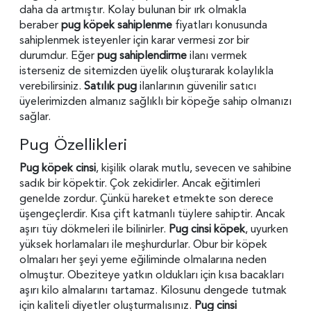
daha da artmıştır. Kolay bulunan bir ırk olmakla
beraber
pug köpek sahiplenme
fiyatları konusunda
sahiplenmek isteyenler için karar vermesi zor bir
durumdur. Eğer
pug sahiplendirme
ilanı vermek
isterseniz de sitemizden üyelik oluşturarak kolaylıkla
verebilirsiniz.
Satılık pug
ilanlarının güvenilir satıcı
üyelerimizden almanız sağlıklı bir köpeğe sahip olmanızı
sağlar.
Pug Özellikleri
Pug köpek cinsi
, kişilik olarak mutlu, sevecen ve sahibine
sadık bir köpektir. Çok zekidirler. Ancak eğitimleri
genelde zordur. Çünkü hareket etmekte son derece
üşengeçlerdir. Kısa çift katmanlı tüylere sahiptir. Ancak
aşırı tüy dökmeleri ile bilinirler.
Pug cinsi köpek
, uyurken
yüksek horlamaları ile meşhurdurlar. Obur bir köpek
olmaları her şeyi yeme eğiliminde olmalarına neden
olmuştur. Obeziteye yatkın oldukları için kısa bacakları
aşırı kilo almalarını tartamaz. Kilosunu dengede tutmak
için kaliteli diyetler oluşturmalısınız.
Pug cinsi