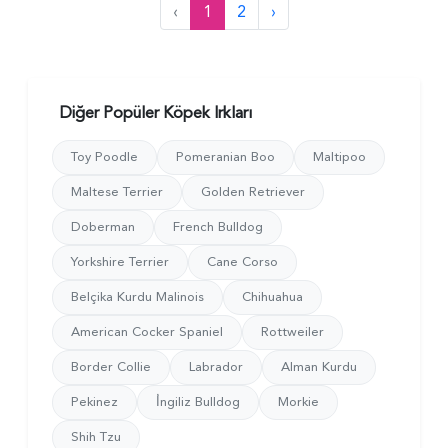
‹
1
2
›
Diğer Popüler Köpek Irkları
Toy Poodle
Pomeranian Boo
Maltipoo
Maltese Terrier
Golden Retriever
Doberman
French Bulldog
Yorkshire Terrier
Cane Corso
Belçika Kurdu Malinois
Chihuahua
American Cocker Spaniel
Rottweiler
Border Collie
Labrador
Alman Kurdu
Pekinez
İ̇ngiliz Bulldog
Morkie
Shih Tzu