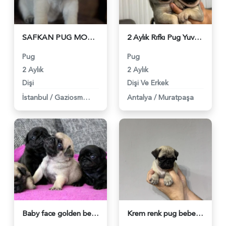
SAFKAN PUG MOPS BEBEKLERİMİZ - 5613
2 Aylık Rıfkı Pug Yuva Arıyor - 5310
Pug
Pug
2 Aylık
2 Aylık
Dişi
Dişi Ve Erkek
İstanbul
/
Gaziosmanpaşa
Antalya
/
Muratpaşa
Baby face golden bebeklerimizz - 5187
Krem renk pug bebekler - 5025