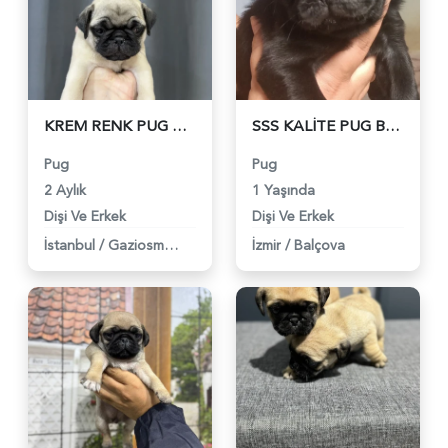
KREM RENK PUG BEBEKLER - 4983
SSS KALİTE PUG BEBEKLER - 4957
Pug
Pug
2 Aylık
1 Yaşında
Dişi Ve Erkek
Dişi Ve Erkek
İstanbul
/
Gaziosmanpaşa
İzmir
/
Balçova