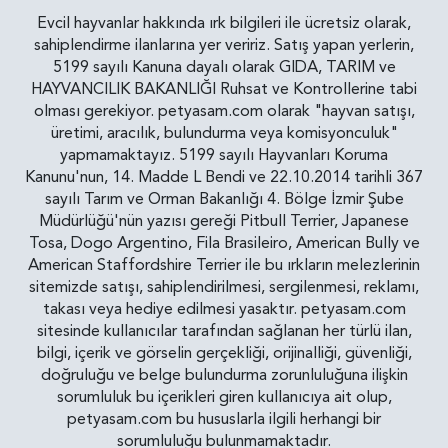
Evcil hayvanlar hakkında ırk bilgileri ile ücretsiz olarak,
sahiplendirme ilanlarına yer veririz. Satış yapan yerlerin,
5199 sayılı Kanuna dayalı olarak GIDA, TARIM ve
HAYVANCILIK BAKANLIĞI Ruhsat ve Kontrollerine tabi
olması gerekiyor. petyasam.com olarak "hayvan satışı,
üretimi, aracılık, bulundurma veya komisyonculuk"
yapmamaktayız. 5199 sayılı Hayvanları Koruma
Kanunu'nun, 14. Madde L Bendi ve 22.10.2014 tarihli 367
sayılı Tarım ve Orman Bakanlığı 4. Bölge İzmir Şube
Müdürlüğü'nün yazısı gereği Pitbull Terrier, Japanese
Tosa, Dogo Argentino, Fila Brasileiro, American Bully ve
American Staffordshire Terrier ile bu ırkların melezlerinin
sitemizde satışı, sahiplendirilmesi, sergilenmesi, reklamı,
takası veya hediye edilmesi yasaktır. petyasam.com
sitesinde kullanıcılar tarafından sağlanan her türlü ilan,
bilgi, içerik ve görselin gerçekliği, orijinalliği, güvenliği,
doğruluğu ve belge bulundurma zorunluluğuna ilişkin
sorumluluk bu içerikleri giren kullanıcıya ait olup,
petyasam.com bu hususlarla ilgili herhangi bir
sorumluluğu bulunmamaktadır.