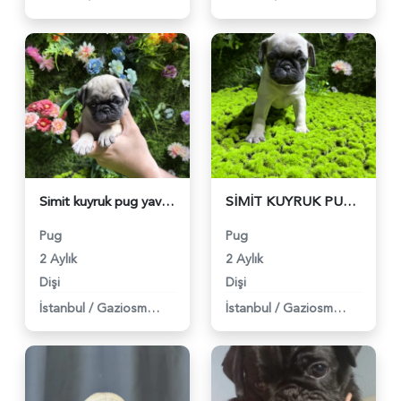
Simit kuyruk pug yavrular - 5024
SİMİT KUYRUK PUG BEBEKLER - 4981
Pug
Pug
2 Aylık
2 Aylık
Dişi
Dişi
İstanbul
/
Gaziosmanpaşa
İstanbul
/
Gaziosmanpaşa