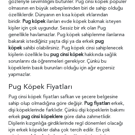
gözleriyle sevimliliğini bütünler. Pug cinsi köpek popüler
olmasının en büyük sebeplerinden biri de sahip olduğu
özelliklerdir. Dünyanın en kısa köpek ırklarından
biridir.
Pug köpek
ilanları evde köpek bakmak isteyen
kişiler için çok uygundur. Sessiz bir ırk olan Pug
genellikle havlamazlar. Pug köpek sahiplenme ilanlarına
bakarak istediğiniz yaşta dişi ya da erkek
pug
köpek
sahibi olabilirsiniz. Pug köpek cinsi sahiplenecek
kişilerin özellikle bu
pug cinsi köpek
hakkında sağlık
sorunlarını da öğrenmeleri gerekiyor. Çünkü bu
köpeklerin basık burunları olduğu için ağır egzersiz
yapmazlar.
Pug Köpek Fiyatları
Pug cinsi köpek fiyatları safkan ve şecere belgesine
sahip olup olmadığına göre değişir.
Pug fiyatları
erkek,
dişi köpeklerinde farklıdır. Çünkü dişi köpeklerin bakımı
erkek
pug cinsi köpeklere
göre daha zahmetlidir.
Dişilerin kızgınlığa girdiklerinde regl dönemleri olacağı
için erkek köpekler daha çok tercih edilir. En çok