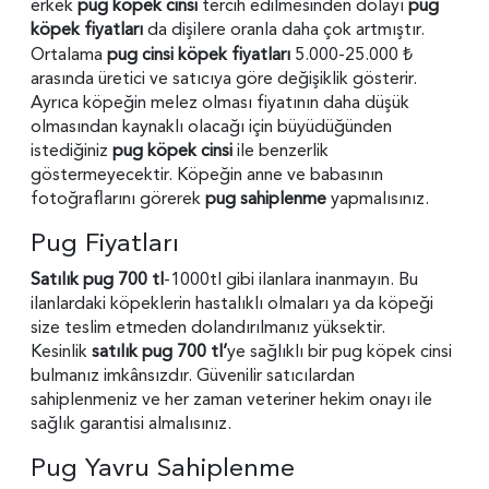
erkek
pug köpek cinsi
tercih edilmesinden dolayı
pug
köpek fiyatları
da dişilere oranla daha çok artmıştır.
Ortalama
pug cinsi köpek fiyatları
5.000-25.000 ₺
arasında üretici ve satıcıya göre değişiklik gösterir.
Ayrıca köpeğin melez olması fiyatının daha düşük
olmasından kaynaklı olacağı için büyüdüğünden
istediğiniz
pug köpek cinsi
ile benzerlik
göstermeyecektir. Köpeğin anne ve babasının
fotoğraflarını görerek
pug sahiplenme
yapmalısınız.
Pug Fiyatları
Satılık pug 700 tl
-1000tl gibi ilanlara inanmayın. Bu
ilanlardaki köpeklerin hastalıklı olmaları ya da köpeği
size teslim etmeden dolandırılmanız yüksektir.
Kesinlik
satılık pug 700 tl’
ye sağlıklı bir pug köpek cinsi
bulmanız imkânsızdır. Güvenilir satıcılardan
sahiplenmeniz ve her zaman veteriner hekim onayı ile
sağlık garantisi almalısınız.
Pug Yavru Sahiplenme