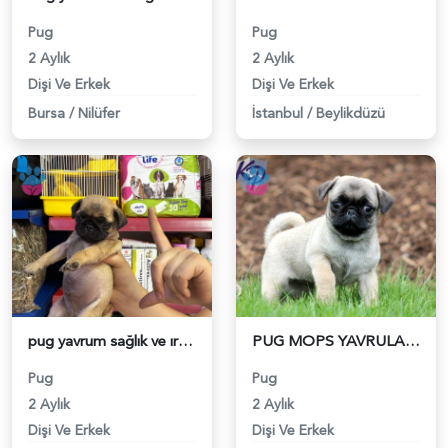
Pug
Pug
2 Aylık
2 Aylık
Dişi Ve Erkek
Dişi Ve Erkek
Bursa
/
Nilüfer
İstanbul
/
Beylikdüzü
pug yavrum sağlık ve ırk garantilidir - 5849
PUG MOPS YAVRULAR EV ÜRETİMİ - 5656
Pug
Pug
2 Aylık
2 Aylık
Dişi Ve Erkek
Dişi Ve Erkek