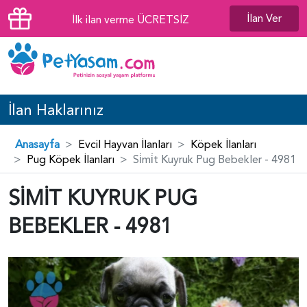
İlan Ver
İlk ilan verme ÜCRETSİZ
İlan Haklarınız
Anasayfa
Evcil Hayvan İlanları
Köpek İlanları
Pug Köpek İlanları
Si̇mi̇t Kuyruk Pug Bebekler - 4981
SİMİT KUYRUK PUG
BEBEKLER - 4981