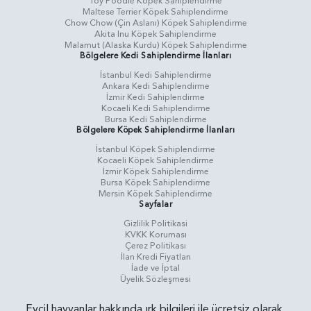
Toy Poodle Köpek Sahiplendirme
Maltese Terrier Köpek Sahiplendirme
Chow Chow (Çin Aslanı) Köpek Sahiplendirme
Akita Inu Köpek Sahiplendirme
Malamut (Alaska Kurdu) Köpek Sahiplendirme
Bölgelere Kedi Sahiplendirme İlanları
İstanbul Kedi Sahiplendirme
Ankara Kedi Sahiplendirme
İzmir Kedi Sahiplendirme
Kocaeli Kedi Sahiplendirme
Bursa Kedi Sahiplendirme
Bölgelere Köpek Sahiplendirme İlanları
İstanbul Köpek Sahiplendirme
Kocaeli Köpek Sahiplendirme
İzmir Köpek Sahiplendirme
Bursa Köpek Sahiplendirme
Mersin Köpek Sahiplendirme
Sayfalar
Gizlilik Politikasi
KVKK Koruması
Çerez Politikası
İlan Kredi Fiyatları
İade ve İptal
Üyelik Sözleşmesi
Evcil hayvanlar hakkında ırk bilgileri ile ücretsiz olarak,