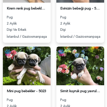
Krem renk pug bebekler - 5025
Evinizin bebeği pug - 5026
Pug
Pug
2 Aylık
2 Aylık
Dişi Ve Erkek
Dişi
İstanbul
/
Gaziosmanpaşa
İstanbul
/
Gaziosmanpaşa
Mini pug bebekler - 5023
Simit kuyruk pug yavrular - 5024
Pug
Pug
2 Aylık
2 Aylık