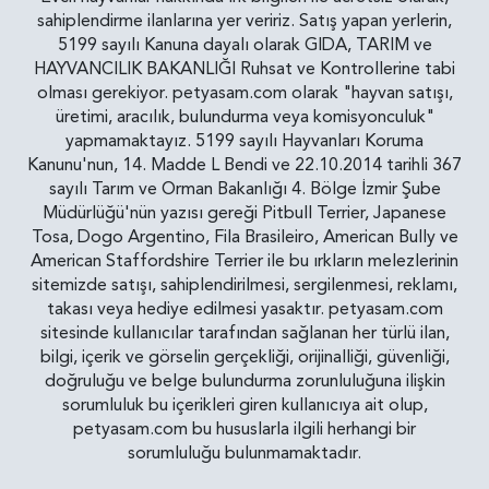
sahiplendirme ilanlarına yer veririz. Satış yapan yerlerin,
5199 sayılı Kanuna dayalı olarak GIDA, TARIM ve
HAYVANCILIK BAKANLIĞI Ruhsat ve Kontrollerine tabi
olması gerekiyor. petyasam.com olarak "hayvan satışı,
üretimi, aracılık, bulundurma veya komisyonculuk"
yapmamaktayız. 5199 sayılı Hayvanları Koruma
Kanunu'nun, 14. Madde L Bendi ve 22.10.2014 tarihli 367
sayılı Tarım ve Orman Bakanlığı 4. Bölge İzmir Şube
Müdürlüğü'nün yazısı gereği Pitbull Terrier, Japanese
Tosa, Dogo Argentino, Fila Brasileiro, American Bully ve
American Staffordshire Terrier ile bu ırkların melezlerinin
sitemizde satışı, sahiplendirilmesi, sergilenmesi, reklamı,
takası veya hediye edilmesi yasaktır. petyasam.com
sitesinde kullanıcılar tarafından sağlanan her türlü ilan,
bilgi, içerik ve görselin gerçekliği, orijinalliği, güvenliği,
doğruluğu ve belge bulundurma zorunluluğuna ilişkin
sorumluluk bu içerikleri giren kullanıcıya ait olup,
petyasam.com bu hususlarla ilgili herhangi bir
sorumluluğu bulunmamaktadır.