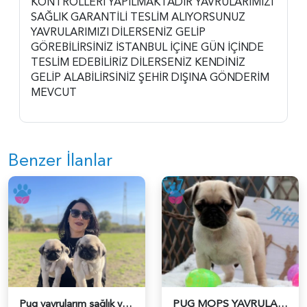
KONTROLLERİ YAPILMAKTADIR YAVRULARIMIZI
SAĞLIK GARANTİLİ TESLİM ALIYORSUNUZ
YAVRULARIMIZI DİLERSENİZ GELİP
GÖREBİLİRSİNİZ İSTANBUL İÇİNE GÜN İÇİNDE
TESLİM EDEBİLİRİZ DİLERSENİZ KENDİNİZ
GELİP ALABİLİRSİNİZ ŞEHİR DIŞINA GÖNDERİM
MEVCUT
Benzer İlanlar
Pug yavrularım sağlık ve ırk garantilidir - 6435
PUG MOPS YAVRULAR EV ÜRETİMİ - 6095