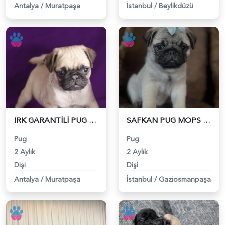
Antalya
/
Muratpaşa
İstanbul
/
Beylikdüzü
IRK GARANTİLİ PUG YAVRULARI - 5621
SAFKAN PUG MOPS BEBEKLERİMİZ - 5613
Pug
Pug
2 Aylık
2 Aylık
Dişi
Dişi
Antalya
/
Muratpaşa
İstanbul
/
Gaziosmanpaşa