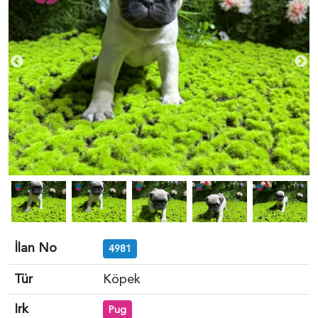
İlan No
4981
Tür
Köpek
Irk
Pug