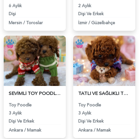
6 Aylık
2 Aylık
Dişi
Dişi Ve Erkek
Mersin
/
Toroslar
İzmir
/
Güzelbahçe
SEVİMLİ TOY POODLE YAVRUSU - 6203
TATLI VE SAĞLIKLI TOY POODLE YAVRULAR - 6204
Toy Poodle
Toy Poodle
3 Aylık
3 Aylık
Dişi Ve Erkek
Dişi Ve Erkek
Ankara
/
Mamak
Ankara
/
Mamak