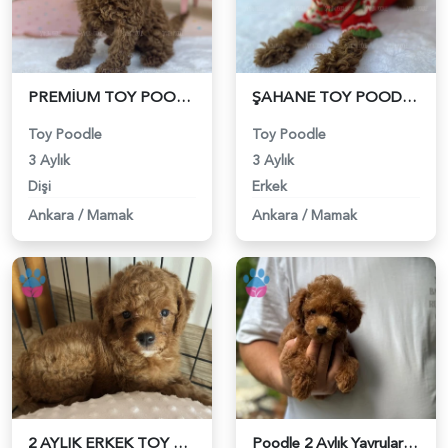
PREMİUM TOY POODLE YAVRULARI - 6200
ŞAHANE TOY POODLE YAVRULARI - 6201
Toy Poodle
Toy Poodle
3 Aylık
3 Aylık
Dişi
Erkek
Ankara
/
Mamak
Ankara
/
Mamak
2 AYLIK ERKEK TOY POODLE - 6218
Poodle 2 Aylık Yavrularımız Yuva Arıyor - 6181