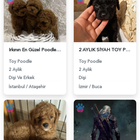
Irkının En Güzel Poodle Bebekleri - 6220
2 AYLIK SİYAH TOY POODLE - 6227
Toy Poodle
Toy Poodle
2 Aylık
2 Aylık
Dişi Ve Erkek
Dişi
İstanbul
/
Ataşehir
İzmir
/
Buca