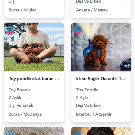
Dişi
Dişi Ve Erkek
Bursa
/
Nilüfer
Ankara
/
Mamak
Toy poodle ıslak burun yavrular - 6248
Irk ve Sağlık Garantili Toy Poodle Yavrular - 6219
Toy Poodle
Toy Poodle
2 Aylık
2 Aylık
Dişi Ve Erkek
Dişi Ve Erkek
Bursa
/
Mudanya
İstanbul
/
Ataşehir