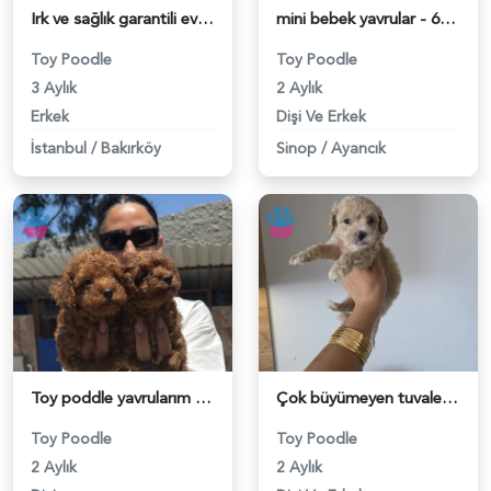
Irk ve sağlık garantili ev doğumlu Toy Poodle baba sahibi KDF kayıtlıdır - 6015
mini bebek yavrular - 6315
Toy Poodle
Toy Poodle
3 Aylık
2 Aylık
Erkek
Dişi Ve Erkek
İstanbul
/
Bakırköy
Sinop
/
Ayancık
Toy poddle yavrularım sağlık ve ırk garantilidir - 6230
Çok büyümeyen tuvalet eğitimli minnaklarım - 6246
Toy Poodle
Toy Poodle
2 Aylık
2 Aylık