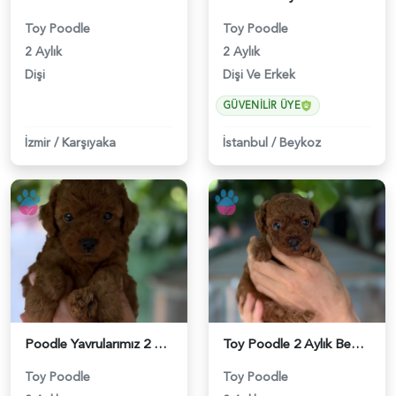
Toy Poodle
Toy Poodle
2 Aylık
2 Aylık
Dişi
Dişi Ve Erkek
GÜVENILIR ÜYE
İzmir
/
Karşıyaka
İstanbul
/
Beykoz
Poodle Yavrularımız 2 Aylıklar - 6180
Toy Poodle 2 Aylık Bebeğimiz - 6176
Toy Poodle
Toy Poodle