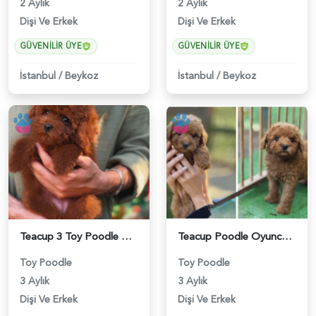
2 Aylık
2 Aylık
Dişi Ve Erkek
Dişi Ve Erkek
GÜVENILIR ÜYE
GÜVENILIR ÜYE
İstanbul
/
Beykoz
İstanbul
/
Beykoz
Teacup 3 Toy Poodle Dişi ve Erkek Yavru - 5963
Teacup Poodle Oyuncu Yavrularımız - 5966
Toy Poodle
Toy Poodle
3 Aylık
3 Aylık
Dişi Ve Erkek
Dişi Ve Erkek