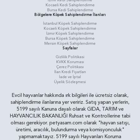
İzmir Kedi Sahiplendirme
Kocaeli Kedi Sahiplendirme
Bursa Kedi Sahiplendirme
Bölgelere Köpek Sahiplendirme İlanları
İstanbul Köpek Sahiplendirme
Kocaeli Köpek Sahiplendirme
İzmir Köpek Sahiplendirme
Bursa Köpek Sahiplendirme
Mersin Köpek Sahiplendirme
Sayfalar
Gizlilik Politikasi
KVKK Koruması
Çerez Politikası
İlan Kredi Fiyatları
İade ve İptal
Üyelik Sözleşmesi
Evcil hayvanlar hakkında ırk bilgileri ile ücretsiz olarak,
sahiplendirme ilanlarına yer veririz. Satış yapan yerlerin,
5199 sayılı Kanuna dayalı olarak GIDA, TARIM ve
HAYVANCILIK BAKANLIĞI Ruhsat ve Kontrollerine tabi
olması gerekiyor. petyasam.com olarak "hayvan satışı,
üretimi, aracılık, bulundurma veya komisyonculuk"
yapmamaktayız. 5199 sayılı Hayvanları Koruma