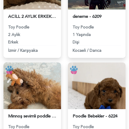
ACİLL 2 AYLIK ERKEK TOY POODLE - 6229
deneme - 6209
Toy Poodle
Toy Poodle
2 Aylık
1 Yaşında
Erkek
Dişi
İzmir
/
Karşıyaka
Kocaeli
/
Darıca
Minnoş sevimli poddle - 6210
Poodle Bebekler - 6224
Toy Poodle
Toy Poodle