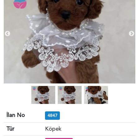
İlan No
4847
Tür
Köpek