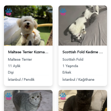
Maltese Terrier Kızıma uygun eş arıyoruz - 118984678
Scottish Fold Kedime Eş Arıyoruz - 118984680
Maltese Terrier
Scottish Fold
11 Aylık
1 Yaşında
Dişi
Erkek
İstanbul
/
Pendik
İstanbul
/
Kağithane