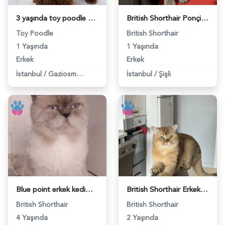
3 yaşında toy poodle oğluma eş arıyorum. - 118984652
British Shorthair Ponçiğim Eş Arıyor - 118984654
Toy Poodle
British Shorthair
1 Yaşında
1 Yaşında
Erkek
Erkek
İstanbul
/
Gaziosmanpaşa
İstanbul
/
Şişli
Blue point erkek kedimize dişi eş arıyoruz - 118984655
British Shorthair Erkek Kızgınlıkta - 118984651
British Shorthair
British Shorthair
4 Yaşında
2 Yaşında