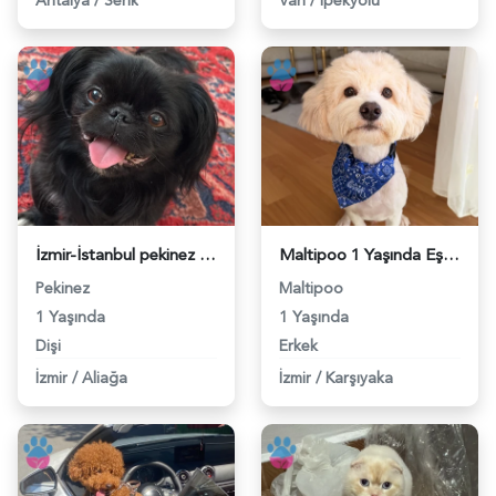
Antalya
/
Serik
Van
/
İpekyolu
İzmir-İstanbul pekinez eş arıyoruz - 118984675
Maltipoo 1 Yaşında Eş Arıyor - 118984669
Pekinez
Maltipoo
1 Yaşında
1 Yaşında
Dişi
Erkek
İzmir
/
Aliağa
İzmir
/
Karşıyaka