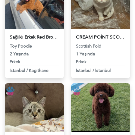
Sağlıklı Erkek Red Brown Poodle Eş Arıyor - 118984667
CREAM POİNT SCOTTİSH FOLD - 118984668
Toy Poodle
Scottish Fold
2 Yaşında
1 Yaşında
Erkek
Erkek
İstanbul
/
Kağithane
İstanbul
/
İstanbul