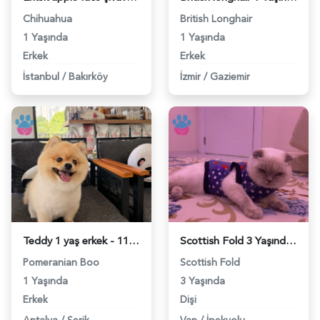
Chihuahua
British Longhair
1 Yaşında
1 Yaşında
Erkek
Erkek
İstanbul
/
Bakırköy
İzmir
/
Gaziemir
Teddy 1 yaş erkek - 118984673
Scottish Fold 3 Yaşında Dişi Kızgınlıkta - 118984674
Pomeranian Boo
Scottish Fold
1 Yaşında
3 Yaşında
Erkek
Dişi