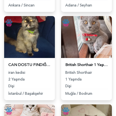
Ankara
/
Sincan
Adana
/
Seyhan
CAN DOSTU FINDIĞA YUVA ARIYORUZ - 118984660
British Shorthair 1 Yaşında Eş Arıyor - 118984662
iran kedisi
British Shorthair
2 Yaşında
1 Yaşında
Dişi
Dişi
İstanbul
/
Başakşehir
Muğla
/
Bodrum