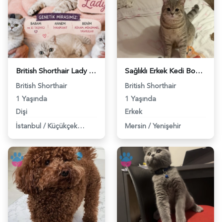
British Shorthair Lady kociş arıyor - 118984656
Sağlıklı Erkek Kedi Bobi’ye Eş Aranıyor - 118984657
British Shorthair
British Shorthair
1 Yaşında
1 Yaşında
Dişi
Erkek
İstanbul
/
Küçükçekmece
Mersin
/
Yenişehir