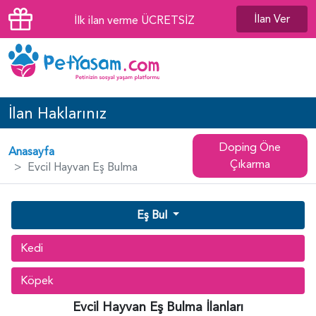
İlan Ver
İlk ilan verme ÜCRETSİZ
İlan Haklarınız
Doping Öne
Anasayfa
Çıkarma
Evcil Hayvan Eş Bulma
Eş Bul
Kedi
Köpek
Evcil Hayvan Eş Bulma İlanları