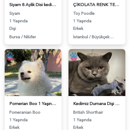
Siyam 8 Aylik Disi kedime es ariyorum - 118984663
ÇİKOLATA RENK TEACUP OĞLUMA EŞ - 118984664
Siyam
Toy Poodle
1 Yaşında
1 Yaşında
Dişi
Erkek
Bursa
/
Nilüfer
İstanbul
/
Büyükçekmece
Pomerian Boo 1 Yaşında Eş Arıyor - 118984665
Kedimiz Dumana Dişi Eş arıyoruz - 118984658
Pomeranian Boo
British Shorthair
1 Yaşında
1 Yaşında
Erkek
Erkek