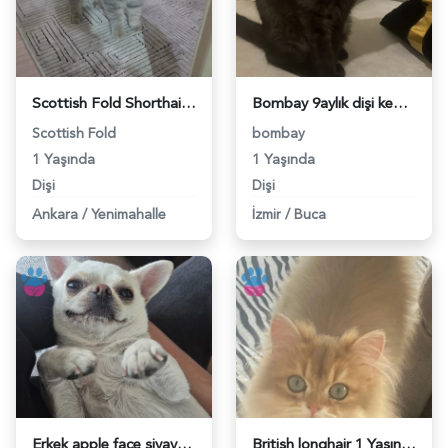
Scottish Fold Shorthair kızıma eş arıyorum - 118984671
Bombay 9aylık dişi kedime eş arıyorum - 118984676
Scottish Fold
bombay
1 Yaşında
1 Yaşında
Dişi
Dişi
Ankara
/
Yenimahalle
İzmir
/
Buca
Erkek apple face şivava - 118984677
British longhair 1 Yaşında Eş Arıyor - 118984672