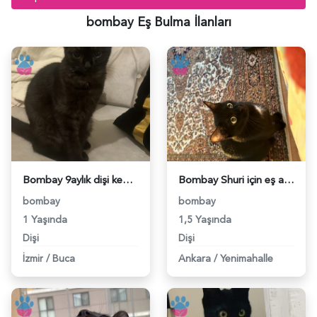
bombay Eş Bulma İlanları
Bombay 9aylık dişi kedime eş arıyorum - 118984676
Bombay Shuri için eş arıyorum - 118970090
bombay
bombay
1 Yaşında
1,5 Yaşında
Dişi
Dişi
İzmir
/
Buca
Ankara
/
Yenimahalle