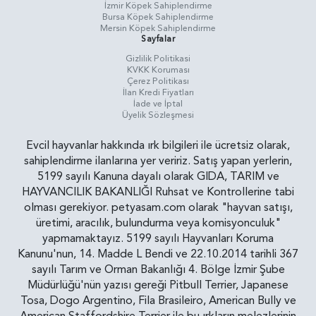
İzmir Köpek Sahiplendirme
Bursa Köpek Sahiplendirme
Mersin Köpek Sahiplendirme
Sayfalar
Gizlilik Politikasi
KVKK Koruması
Çerez Politikası
İlan Kredi Fiyatları
İade ve İptal
Üyelik Sözleşmesi
Evcil hayvanlar hakkında ırk bilgileri ile ücretsiz olarak,
sahiplendirme ilanlarına yer veririz. Satış yapan yerlerin,
5199 sayılı Kanuna dayalı olarak GIDA, TARIM ve
HAYVANCILIK BAKANLIĞI Ruhsat ve Kontrollerine tabi
olması gerekiyor. petyasam.com olarak "hayvan satışı,
üretimi, aracılık, bulundurma veya komisyonculuk"
yapmamaktayız. 5199 sayılı Hayvanları Koruma
Kanunu'nun, 14. Madde L Bendi ve 22.10.2014 tarihli 367
sayılı Tarım ve Orman Bakanlığı 4. Bölge İzmir Şube
Müdürlüğü'nün yazısı gereği Pitbull Terrier, Japanese
Tosa, Dogo Argentino, Fila Brasileiro, American Bully ve