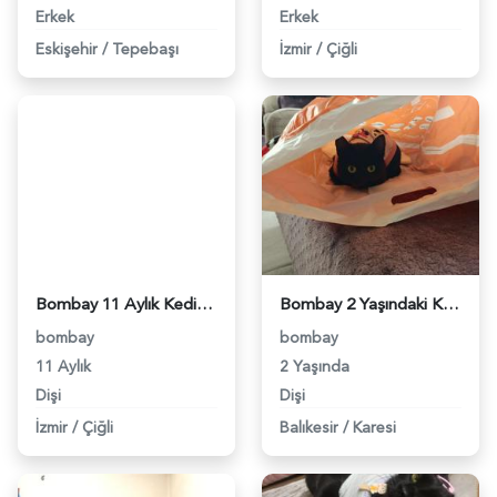
Erkek
Erkek
Eskişehir
/
Tepebaşı
İzmir
/
Çiğli
Bombay 11 Aylık Kedim İçin Eş Arıyorum Kızgınlıkta - 3028
Bombay 2 Yaşındaki Kızıma Eş Arıyorum - 4273
bombay
bombay
11 Aylık
2 Yaşında
Dişi
Dişi
İzmir
/
Çiğli
Balıkesir
/
Karesi