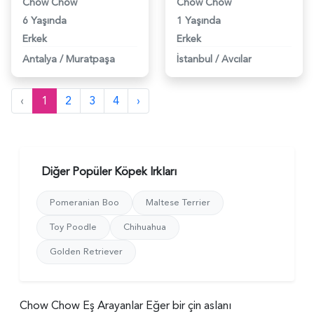
Chow Chow
Chow Chow
6 Yaşında
1 Yaşında
Erkek
Erkek
Antalya
/
Muratpaşa
İstanbul
/
Avcılar
‹
1
2
3
4
›
Diğer Popüler Köpek Irkları
Pomeranian Boo
Maltese Terrier
Toy Poodle
Chihuahua
Golden Retriever
Chow Chow Eş Arayanlar Eğer bir çin aslanı