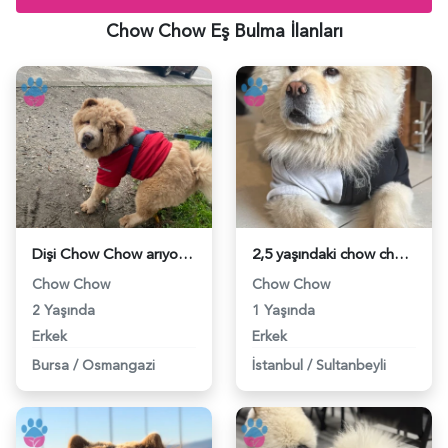
Chow Chow Eş Bulma İlanları
Dişi Chow Chow arıyorum - 118983825
2,5 yaşındaki chow chow köpeğime eş arıyorum - 118982781
Chow Chow
Chow Chow
2 Yaşında
1 Yaşında
Erkek
Erkek
Bursa
/
Osmangazi
İstanbul
/
Sultanbeyli