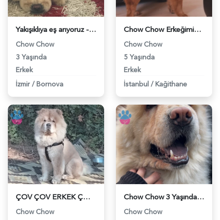
Yakışıklıya eş arıyoruz - 118973399
Chow Chow Erkeğimize Çiftleşecek Dişi Arıyoruz. - 118973146
Chow Chow
Chow Chow
3 Yaşında
5 Yaşında
Erkek
Erkek
İzmir
/
Bornova
İstanbul
/
Kağithane
ÇOV ÇOV ERKEK ÇOCUĞUMUZA EŞ ARİYORUM - 118971810
Chow Chow 3 Yaşında Eş Arıyorum - 118971035
Chow Chow
Chow Chow