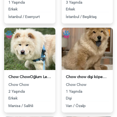
1 Yaşında
3 Yaşında
Erkek
Erkek
İstanbul
/
Esenyurt
İstanbul
/
Beşiktaş
Chow ChowOğlum Leon'a Eş Arıyorum - 118968929
Chow chow dişi köpeğime çiftlestirmek için eş - 118968096
Chow Chow
Chow Chow
2 Yaşında
1 Yaşında
Erkek
Dişi
Manisa
/
Salihli
Van
/
Özalp