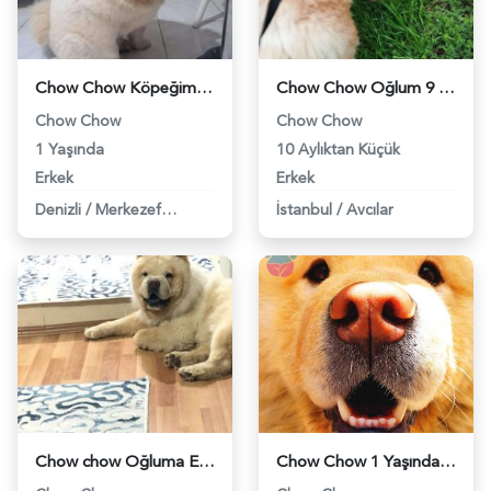
Chow Chow Köpeğime Eş Arıyorum - 118961247
Chow Chow Oğlum 9 Aylık Kızgınlıkta - 118961675
Chow Chow
Chow Chow
1 Yaşında
10 Aylıktan Küçük
Erkek
Erkek
Denizli
/
Merkezefendi
İstanbul
/
Avcılar
Chow chow Oğluma Eş Arıyorum - 84
Chow Chow 1 Yaşında Köpeğime Eş Arıyorum - 478