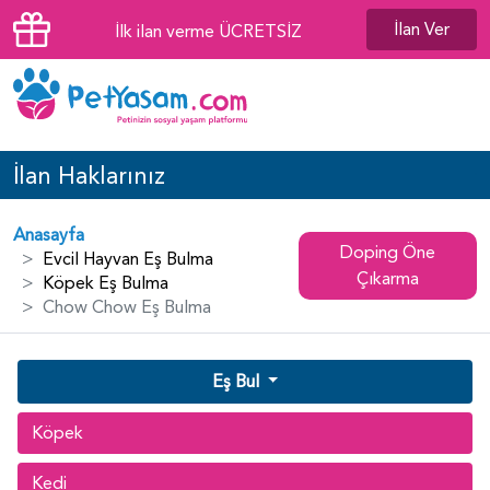
İlan Ver
İlk ilan verme ÜCRETSİZ
İlan Haklarınız
Anasayfa
Doping Öne
Evcil Hayvan Eş Bulma
Çıkarma
Köpek Eş Bulma
Chow Chow Eş Bulma
Eş Bul
Köpek
Kedi