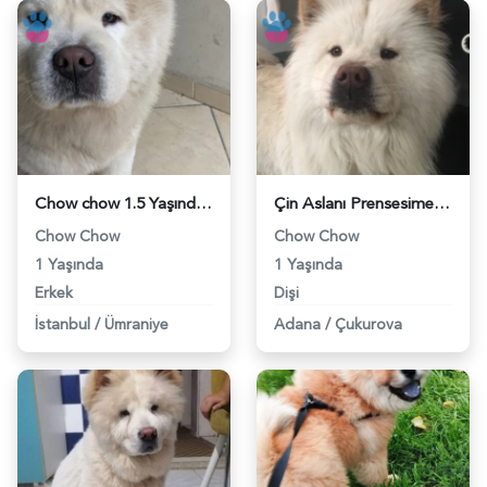
Chow chow 1.5 Yaşında Oğlum Eş Arıyor - 118964677
Çin Aslanı Prensesime Eş Arıyorum - 118964317
Chow Chow
Chow Chow
1 Yaşında
1 Yaşında
Erkek
Dişi
İstanbul
/
Ümraniye
Adana
/
Çukurova