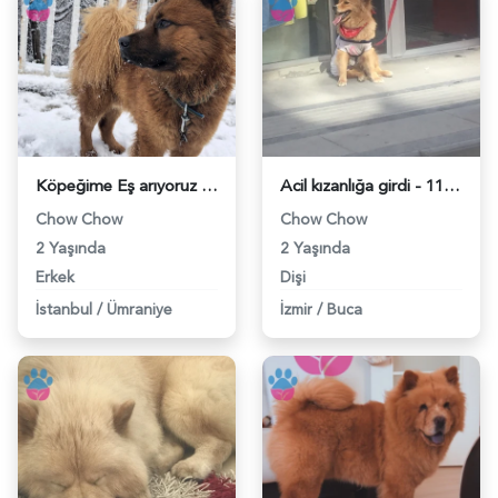
Köpeğime Eş arıyoruz - 118976616
Acil kızanlığa girdi - 118973950
Chow Chow
Chow Chow
2 Yaşında
2 Yaşında
Erkek
Dişi
İstanbul
/
Ümraniye
İzmir
/
Buca