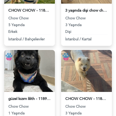
CHOW CHOW - 118980118
3 yaşında dişi chow chow köpeğime eş arıyorum - 118979662
Chow Chow
Chow Chow
5 Yaşında
3 Yaşında
Erkek
Dişi
İstanbul
/
Bahçelievler
İstanbul
/
Kartal
güzel kızım lilith - 118978243
CHOW CHOW - 118978225
Chow Chow
Chow Chow
1 Yaşında
3 Yaşında