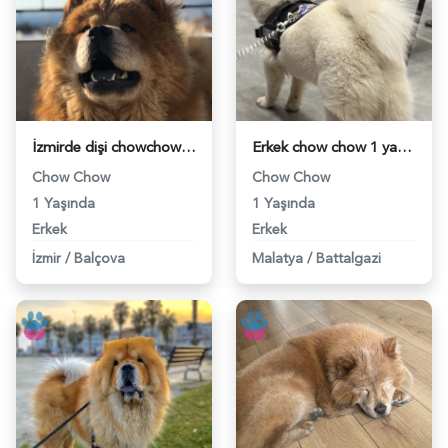
İzmirde dişi chowchow arıyoruz - 118981297
Erkek chow chow 1 yaşında eş arıyor - 118980255
Chow Chow
Chow Chow
1 Yaşında
1 Yaşında
Erkek
Erkek
İzmir
/
Balçova
Malatya
/
Battalgazi