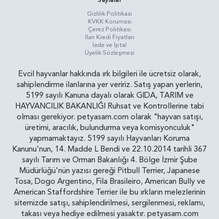
Sayfalar
Gizlilik Politikasi
KVKK Koruması
Çerez Politikası
İlan Kredi Fiyatları
İade ve İptal
Üyelik Sözleşmesi
Evcil hayvanlar hakkında ırk bilgileri ile ücretsiz olarak,
sahiplendirme ilanlarına yer veririz. Satış yapan yerlerin,
5199 sayılı Kanuna dayalı olarak GIDA, TARIM ve
HAYVANCILIK BAKANLIĞI Ruhsat ve Kontrollerine tabi
olması gerekiyor. petyasam.com olarak "hayvan satışı,
üretimi, aracılık, bulundurma veya komisyonculuk"
yapmamaktayız. 5199 sayılı Hayvanları Koruma
Kanunu'nun, 14. Madde L Bendi ve 22.10.2014 tarihli 367
sayılı Tarım ve Orman Bakanlığı 4. Bölge İzmir Şube
Müdürlüğü'nün yazısı gereği Pitbull Terrier, Japanese
Tosa, Dogo Argentino, Fila Brasileiro, American Bully ve
American Staffordshire Terrier ile bu ırkların melezlerinin
sitemizde satışı, sahiplendirilmesi, sergilenmesi, reklamı,
takası veya hediye edilmesi yasaktır. petyasam.com