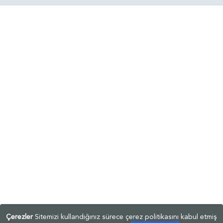
Çerezler
Sitemizi kullandığınız sürece çerez politikasını kabul etmiş