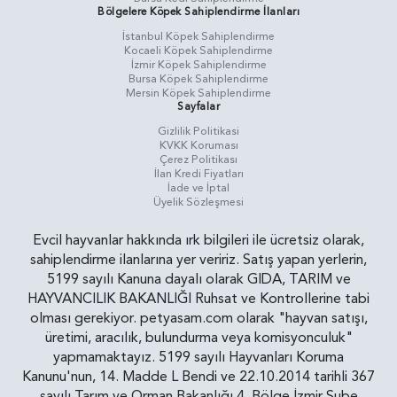
Bölgelere Köpek Sahiplendirme İlanları
İstanbul Köpek Sahiplendirme
Kocaeli Köpek Sahiplendirme
İzmir Köpek Sahiplendirme
Bursa Köpek Sahiplendirme
Mersin Köpek Sahiplendirme
Sayfalar
Gizlilik Politikasi
KVKK Koruması
Çerez Politikası
İlan Kredi Fiyatları
İade ve İptal
Üyelik Sözleşmesi
Evcil hayvanlar hakkında ırk bilgileri ile ücretsiz olarak,
sahiplendirme ilanlarına yer veririz. Satış yapan yerlerin,
5199 sayılı Kanuna dayalı olarak GIDA, TARIM ve
HAYVANCILIK BAKANLIĞI Ruhsat ve Kontrollerine tabi
olması gerekiyor. petyasam.com olarak "hayvan satışı,
üretimi, aracılık, bulundurma veya komisyonculuk"
yapmamaktayız. 5199 sayılı Hayvanları Koruma
Kanunu'nun, 14. Madde L Bendi ve 22.10.2014 tarihli 367
sayılı Tarım ve Orman Bakanlığı 4. Bölge İzmir Şube