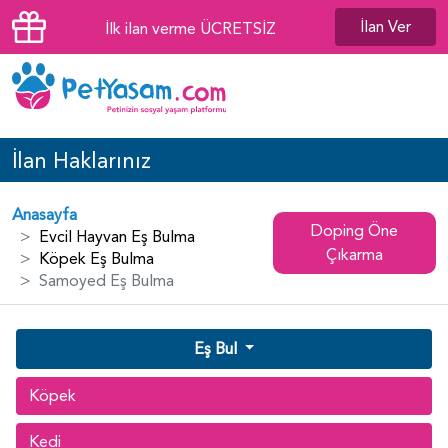
İlan Ver
İlk ilan verme ÜCRETSİZ
İlan Haklarınız
Anasayfa
Doping Öne
Evcil Hayvan Eş Bulma
Çıkarma
Köpek Eş Bulma
Samoyed Eş Bulma
Eş Bul
Köpek
Kedi