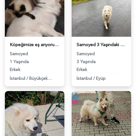
Köpeğimize eş arıyoruz - 118972791
Samoyed 3 Yaşındaki Oğlumuz Bulut&#8217;a Eş Arıyoruz - 118962005
Samoyed
Samoyed
1 Yaşında
3 Yaşında
Erkek
Erkek
İstanbul
/
Büyükçekmece
İstanbul
/
Eyüp