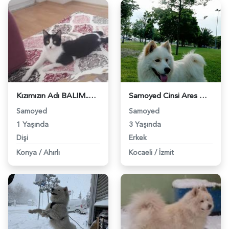
Kızımızın Adı BALIM..Bir SMOKİN cinsi kedi dir.. - 7185
Samoyed Cinsi Ares Oğlumuza Eş Arıyoruz - 7641
Samoyed
Samoyed
1 Yaşında
3 Yaşında
Dişi
Erkek
Konya
/
Ahırlı
Kocaeli
/
İzmit