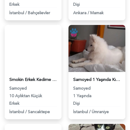
Erkek
Dişi
İstanbul
/
Bahçelievler
Ankara
/
Mamak
Smokin Erkek Kedime Eş Arıyorum - 2864
Samoyed 1 Yaşında Kızıma Eş Arıyorum - 3076
Samoyed
Samoyed
10 Aylıktan Küçük
1 Yaşında
Erkek
Dişi
İstanbul
/
Sancaktepe
İstanbul
/
Ümraniye