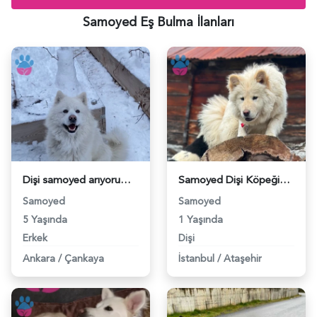
Samoyed Eş Bulma İlanları
Dişi samoyed arıyorum - 118984601
Samoyed Dişi Köpeğime Eş Arıyorum - 118974635
Samoyed
Samoyed
5 Yaşında
1 Yaşında
Erkek
Dişi
Ankara
/
Çankaya
İstanbul
/
Ataşehir