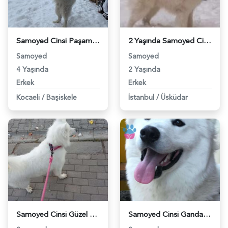
Samoyed Cinsi Paşamıza Eş Arıyoruz - 8028
2 Yaşında Samoyed Cinsi Oğluma Eş Arıyoruz - 8051
Samoyed
Samoyed
4 Yaşında
2 Yaşında
Erkek
Erkek
Kocaeli
/
Başiskele
İstanbul
/
Üsküdar
Samoyed Cinsi Güzel Kızımıza Eş Arıyoruz - 8301
Samoyed Cinsi Gandalf Oğlumuza Eş Arıyoruz - 8582