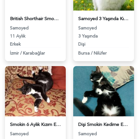
British Shorthair Smoothie’ye Eş Arıyoruz - 3555
Samoyed 3 Yaşında Kızıma Eş Arıyorum - 3889
Samoyed
Samoyed
11 Aylık
3 Yaşında
Erkek
Dişi
İzmir
/
Karabağlar
Bursa
/
Nilüfer
Smokin 6 Aylık Kızım Eş Arıyor Kızgınlıkta - 6246
Dişi Smokin Kedime Eş Arıyorum 9 Aylık - 6281
Samoyed
Samoyed