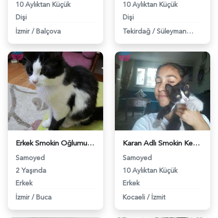
10 Aylıktan Küçük
10 Aylıktan Küçük
Dişi
Dişi
İzmir
/
Balçova
Tekirdağ
/
Süleymanpaşa
Erkek Smokin Oğlumuza Dişi Eş Aranıyor - 6902
Karan Adlı Smokin Kedimize Eş Arıyoruz - 7060
Samoyed
Samoyed
2 Yaşında
10 Aylıktan Küçük
Erkek
Erkek
İzmir
/
Buca
Kocaeli
/
İzmit