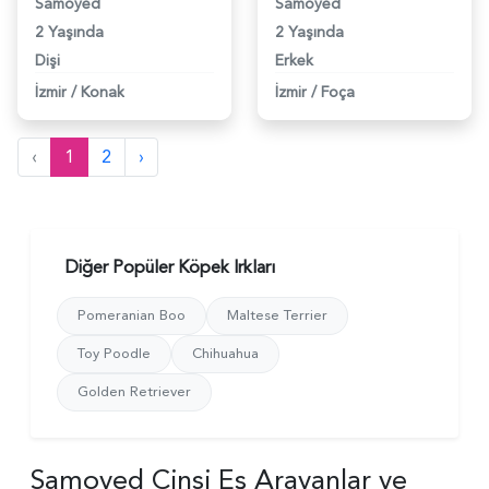
Samoyed
Samoyed
2 Yaşında
2 Yaşında
Dişi
Erkek
İzmir
/
Konak
İzmir
/
Foça
‹
1
2
›
Diğer Popüler Köpek Irkları
Pomeranian Boo
Maltese Terrier
Toy Poodle
Chihuahua
Golden Retriever
Samoyed Cinsi Eş Arayanlar ve