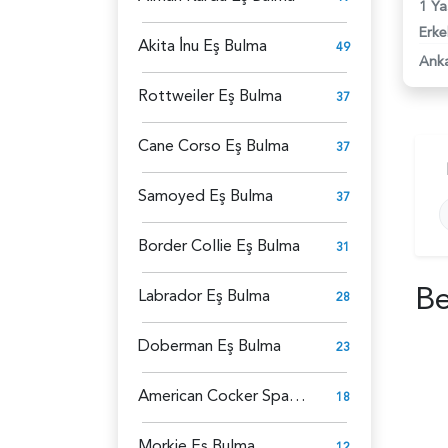
1 Ya
Erke
Akita İ̇nu Eş Bulma
49
Ank
Rottweiler Eş Bulma
37
Cane Corso Eş Bulma
37
Samoyed Eş Bulma
37
Border Collie Eş Bulma
31
Be
Labrador Eş Bulma
28
Doberman Eş Bulma
23
American Cocker Spaniel Eş Bulma
18
Morkie Eş Bulma
12