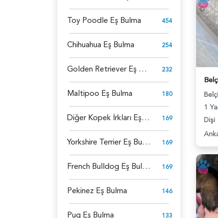
Toy Poodle Eş Bulma
454
Chihuahua Eş Bulma
254
Golden Retriever Eş Bulma
232
Maltipoo Eş Bulma
180
Belç
1 Ya
Diğer Kopek İrkları Eş Bulma
169
Dişi
Ank
Yorkshire Terrier Eş Bulma
169
French Bulldog Eş Bulma
169
Pekinez Eş Bulma
146
Pug Eş Bulma
133