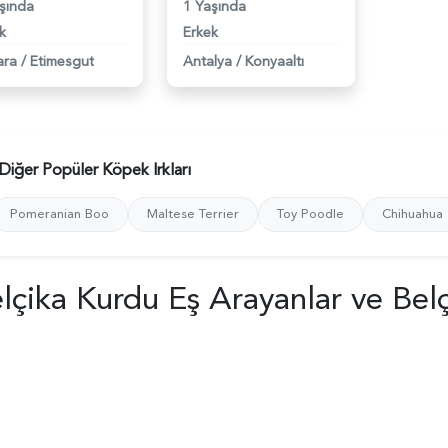
şında
1 Yaşında
k
Erkek
ara
/
Etimesgut
Antalya
/
Konyaaltı
Diğer Popüler Köpek Irkları
Pomeranian Boo
Maltese Terrier
Toy Poodle
Chihuahua
lçika Kurdu Eş Arayanlar ve Bel