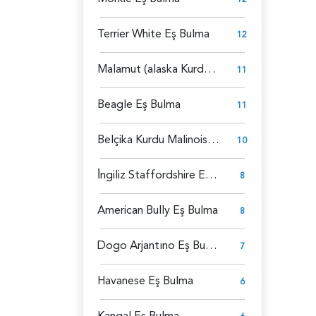
Terrier White Eş Bulma
12
Malamut (alaska Kurdu) Eş Bulma
11
Beagle Eş Bulma
11
Belçika Kurdu Malinois Eş Bulma
10
İ̇ngiliz Staffordshire Eş Bulma
8
American Bully Eş Bulma
8
Dogo Arjantıno Eş Bulma
7
Havanese Eş Bulma
6
Kangal Eş Bulma