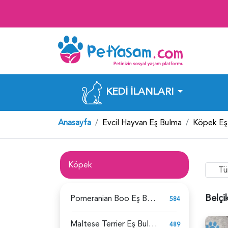
KEDI İLANLARI
Anasayfa
Evcil Hayvan Eş Bulma
Köpek Eş
Köpek
Tü
Belçi
Pomeranian Boo Eş Bulma
584
Maltese Terrier Eş Bulma
489