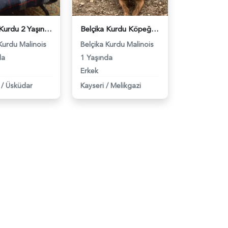
Belçika Kurdu 2 Yaşında Oğluma Eş Arıyorum - 2608
Belçika Kurdu Köpeğim Max İçin Eş Arıyorum - 3927
Kurdu Malinois
Belçika Kurdu Malinois
da
1 Yaşında
Erkek
/
Üsküdar
Kayseri
/
Melikgazi