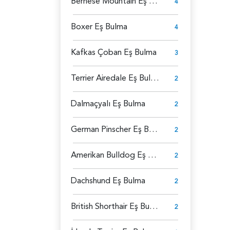
Bernese Mountain Eş Bulma
4
Boxer Eş Bulma
4
Kafkas Çoban Eş Bulma
3
Terrier Airedale Eş Bulma
2
Dalmaçyalı Eş Bulma
2
German Pinscher Eş Bulma
2
Amerikan Bulldog Eş Bulma
2
Dachshund Eş Bulma
2
British Shorthair Eş Bulma
2