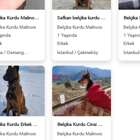
Belçika Kurdu Malinois - 118973472
Safkan belçika kurdu oğlumuza eş arıyoruz 1 yaşında - 118971013
ika Kurdu Malinois
Belçika Kurdu Malinois
Belçika 
şında
1 Yaşında
1 Yaşın
k
Erkek
Erkek
sa
/
Osmangazi
İstanbul
/
Çekmeköy
İstanbul
Belçika Kurdu Erkek 2 Yaşında Eş Arıyor - 7225
Belçika Kurdu Cinsi Mars Baba Olmak İstiyor - 8525
ika Kurdu Malinois
Belçika Kurdu Malinois