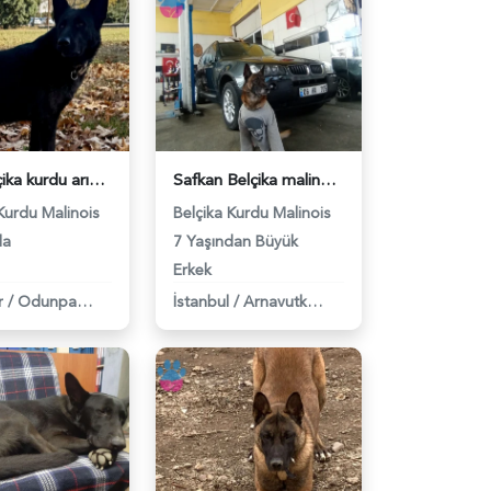
Dişi belçika kurdu arıyoruz - 118975647
Safkan Belçika malinois - 118974131
Kurdu Malinois
Belçika Kurdu Malinois
da
7 Yaşından Büyük
Erkek
r
/
Odunpazarı
İstanbul
/
Arnavutköy