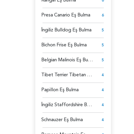
6
Presa Canario Eş Bulma
6
İ̇ngiliz Bulldog Eş Bulma
5
Bichon Frise Eş Bulma
5
Belgian Malinois Eş Bulma
5
Tibet Terrier Tibetan Eş Bulma
4
Papillon Eş Bulma
4
İ̇ngiliz Staffordshire Bull Terrier Eş Bulma
4
Schnauzer Eş Bulma
4