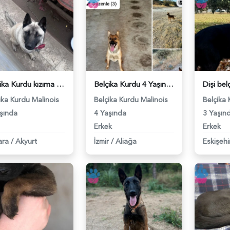
Belçika Kurdu kızıma eş arıyorum - 118982928
Belçika Kurdu 4 Yaşında Eş Arıyor - 118979214
ika Kurdu Malinois
Belçika Kurdu Malinois
Belçika 
şında
4 Yaşında
3 Yaşın
Erkek
Erkek
ara
/
Akyurt
İzmir
/
Aliağa
Eskişehi