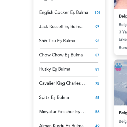
English Cocker Eş Bulma
101
Belç
Jack Russell Eş Bulma
97
3 Ya
Erke
Shih Tzu Eş Bulma
93
Bur
Chow Chow Eş Bulma
87
Husky Eş Bulma
81
Cavalier King Charles Spaniel Eş Bulma
75
Spitz Eş Bulma
68
Minyatür Pinscher Eş Bulma
56
Belç
Alman Kurdu Eş Bulma
49