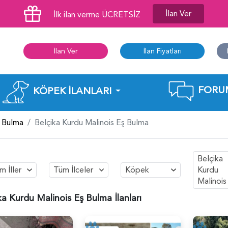
İlan Ver
İlk ilan verme ÜCRETSİZ
İlan Ver
İlan Fiyatları
FORU
KÖPEK İLANLARI
 Bulma
Belçika Kurdu Malinois Eş Bulma
Belçika
m İller
Tüm İlceler
Köpek
Kurdu
Malinois
ka Kurdu Malinois Eş Bulma İlanları