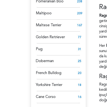
Pomeranian Boo
238
Ra
Maltipoo
209
Ragd
getir
Maltese Terrier
167
cinsi
yard
sürec
Golden Retriever
77
Her
Pug
31
sunu
da k
Doberman
yard
25
deği
French Bulldog
20
Ra
Ragd
Yorkshire Terrier
18
kedi
ipuçl
Cane Corso
16
doğr