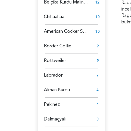
Belçika Kurdu Malinois
Ragd
12
ince
Ragd
Chihuahua
10
bulm
American Cocker Spaniel
10
Border Collie
9
Rottweiler
9
Labrador
7
Alman Kurdu
4
Pekinez
4
Dalmaçyalı
3