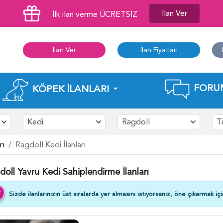
İlan Ver
İlk ilan verme ÜCRETSİZ
İlan Ver
İlan Fiyatları
FORU
KÖPEK İLANLARI
Kedi
Ragdoll
T
rı
Ragdoll Kedi İlanları
oll Yavru Kedi Sahiplendirme İlanları
Sizde ilanlarınızın üst sıralarda yer almasını istiyorsanız, öne çıkarmak iç