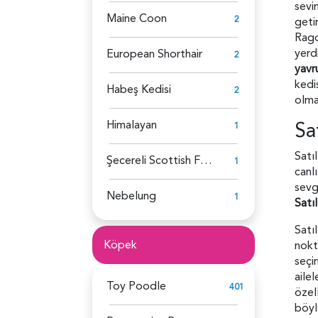
sevi
Maine Coon
2
geti
Ragd
yerdi
European Shorthair
2
yavr
kedis
Habeş Kedisi
2
olma
Himalayan
Sa
1
Satı
Şecereli Scottish Fold
1
canl
sevg
Nebelung
1
Satı
Satıl
Köpek
nokt
seçi
aile
Toy Poodle
401
özell
böyl