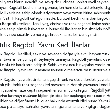
mli yaratıkların sıcaklığı ve sevgi dolu doğası, onları evcil hayvan
riyor. Ragdoll kedileri hem görünüşleri hem de karakterleriyle diğe
oll kedisine sahip olmak istiyorsanız veya zaten birine sahipseni
r. Satılık Ragdoll kategorimizde, bu özel kedi ırkına dair birçok il
u Ragdoll
kedilere, farklı yaş, cinsiyet ve renk seçeneklerine sah
ine sahip olmak istiyorsanız, buradaki ilanlardan biri sizin için doğ
k, evinize sıcaklık ve neşe getirecek harika bir deneyimdir.
tılık Ragdoll Yavru Kedi İlanları
lık Ragdoll kedileri, sakin ve sevecen doğasıyla evcil hayvan tutku
ısı tavırları ve yumuşak tüyleriyle tanınıyor. Ragdoll yavruları, öz
i dolu bir karaktere sahiptir. Sakin ve oyuncu bir yapıları vardır,
lık Ragdoll
yavruları, insanlarla uyumlu olmalarıyla da bilinirler ve 
ık Ragdoll yavru kedi ilanları, çeşitli renk ve desenlerdeki yavrular
alı gibi farklı renk seçenekleri mevcuttur. Her bir yavrunun kendi 
m yaparken size çeşitli seçenekler sunar. Bu kategori,
Ragdoll ya
lerine katmayı düşünen kişiler için ideal bir başlangıç noktasıdır. 
ikleri ve diğer önemli bilgiler hakkında ayrıntılı bilgi sunar. Yavru 
ece potansiyel sahipler, yavruların görünümünü ve kişiliğini değerl