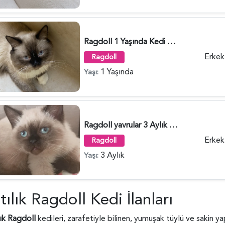
Ragdoll 1 Yaşında Kedi Yuva Arıyor - 4725
Erkek
Ragdoll
1 Yaşında
Yaşı:
Ragdoll yavrular 3 Aylık - 4378
Erkek
Ragdoll
3 Aylık
Yaşı:
tılık Ragdoll Kedi İlanları
lık Ragdoll
kedileri, zarafetiyle bilinen, yumuşak tüylü ve sakin yapı