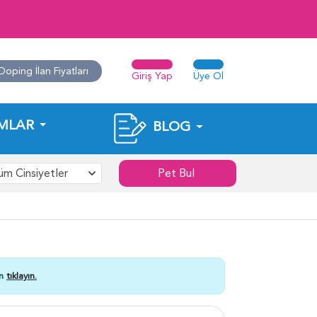
Doping İlan Fiyatları
Giriş Yap
Üye Ol
MLAR
BLOG
üm Cinsiyetler
Pet Bul
in
tıklayın.