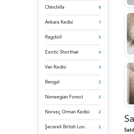
Chinchilla
8
Ankara Kedisi
7
Ragdoll
5
Exotic Shorthair
4
Van Kedisi
3
Bengal
2
Norwegian Forest
2
Norveç Orman Kedisi
2
Sa
Şecereli British Longhair
2
Satı