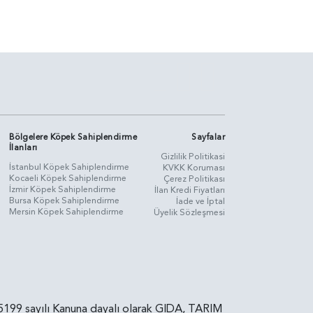
Bölgelere Köpek Sahiplendirme
Sayfalar
İlanları
Gizlilik Politikasi
İstanbul Köpek Sahiplendirme
KVKK Koruması
Kocaeli Köpek Sahiplendirme
Çerez Politikası
İzmir Köpek Sahiplendirme
İlan Kredi Fiyatları
Bursa Köpek Sahiplendirme
İade ve İptal
Mersin Köpek Sahiplendirme
Üyelik Sözleşmesi
rin, 5199 sayılı Kanuna dayalı olarak GIDA, TARIM