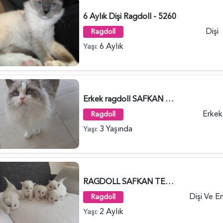
6 Aylık Dişi Ragdoll - 5260
Dişi
Ragdoll
6 Aylık
Yaşı:
Erkek ragdoll SAFKAN 3 Yaşında - 5132
Erkek
Ragdoll
3 Yaşında
Yaşı:
RAGDOLL SAFKAN TESLİME HAZIR - 4801
Dişi Ve E
Ragdoll
2 Aylık
Yaşı: