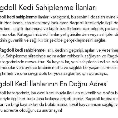
gdoll Kedi Sahiplenme İlanları
oll kedi sahiplenme
ilanları kategorisi, bu sevimli dostları evine
ir. Her ilanda, sahiplenilmeyi bekleyen Ragdoll kedileriyle ilgili de
yetine, sağlık durumuna ve kişilik özelliklerine dair bilgiler, pota
ımcı olur. Kategorimizdeki ilanlar yetiştiricilerden veya sahiple
inin güvenilir ve sağlıklı bir şekilde gerçekleşmesini sağlar.
Ragdoll kedi sahiplenme
ilanı, kedinin geçmişi, aşıları ve veterine
lur. Sahiplenme sürecinde adım adım rehberlik sağlayan ve Ragdoll 
ategorimizde mevcuttur. Bu kaynaklar, yeni sahiplerin kedinin bakı
ımcı olur ve böylece kedinin mutlu ve sağlıklı bir yaşam sürmesine
ştirmek ve ona sevgi dolu bir yuva sağlamak için buradayız.
gdoll Kedi İlanlarının En Doğru Adresi
oll kategorimiz, bu özel kedi ırkıyla ilgili en güvenilir ve doğru 
leriyle ilgili her türlü ilana kolayca erişebilirsiniz. Ragdoll kedi
arı ve bilgi kaynakları da bulabilirsiniz. Evcil hayvanınızın sağlığ
u adreste olduğunuzu unutmayın!