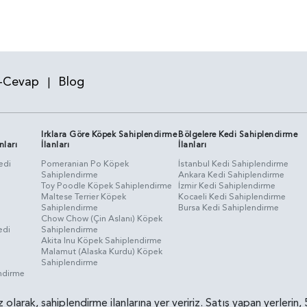
-Cevap
Blog
|
Irklara Göre Köpek Sahiplendirme
Bölgelere Kedi Sahiplendirme
nları
İlanları
İlanları
edi
Pomeranian Po Köpek
İstanbul Kedi Sahiplendirme
Sahiplendirme
Ankara Kedi Sahiplendirme
i
Toy Poodle Köpek Sahiplendirme
İzmir Kedi Sahiplendirme
Maltese Terrier Köpek
Kocaeli Kedi Sahiplendirme
Sahiplendirme
Bursa Kedi Sahiplendirme
Chow Chow (Çin Aslanı) Köpek
edi
Sahiplendirme
Akita Inu Köpek Sahiplendirme
Malamut (Alaska Kurdu) Köpek
Sahiplendirme
endirme
siz olarak, sahiplendirme ilanlarına yer veririz. Satış yapan yerle