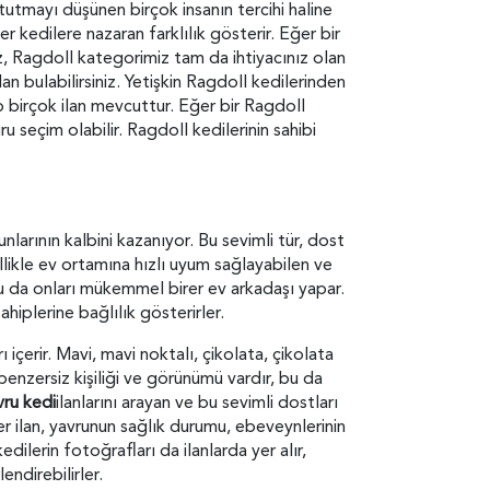
 tutmayı düşünen birçok insanın tercihi haline
r kedilere nazaran farklılık gösterir. Eğer bir
z, Ragdoll kategorimiz tam da ihtiyacınız olan
an bulabilirsiniz. Yetişkin Ragdoll kedilerinden
ip birçok ilan mevcuttur. Eğer bir Ragdoll
ru seçim olabilir. Ragdoll kedilerinin sahibi
nlarının kalbini kazanıyor. Bu sevimli tür, dost
ellikle ev ortamına hızlı uyum sağlayabilen ve
 bu da onları mükemmel birer ev arkadaşı yapar.
sahiplerine bağlılık gösterirler.
ı içerir. Mavi, mavi noktalı, çikolata, çikolata
benzersiz kişiliği ve görünümü vardır, bu da
vru kedi
ilanlarını arayan ve bu sevimli dostları
Her ilan, yavrunun sağlık durumu, ebeveynlerinin
kedilerin fotoğrafları da ilanlarda yer alır,
endirebilirler.