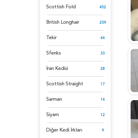
Scottish Fold
452
British Longhair
209
Tekir
44
Sfenks
33
İran Kedisi
28
Scottish Straight
17
Sarman
14
Siyam
12
Diğer Kedi İrkları
9