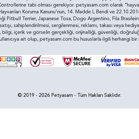
ollerine tabi olması gerekiyor. petyasam.com olarak "hayvan s
yvanları Koruma Kanunu'nun, 14. Madde L Bendi ve 22.10.2014 t
i Pitbull Terrier, Japanese Tosa, Dogo Argentino, Fila Brasilei
e satışı, sahiplendirilmesi, sergilenmesi, reklamı, takası veya he
n, bilgi, içerik ve görselin gerçekliği, orijinalliği, güvenliği, doğr
kullanıcıya ait olup, petyasam.com bu hususlarla ilgili herhangi 
© 2019 - 2026 Petyasam - Tüm Hakları Saklıdır.