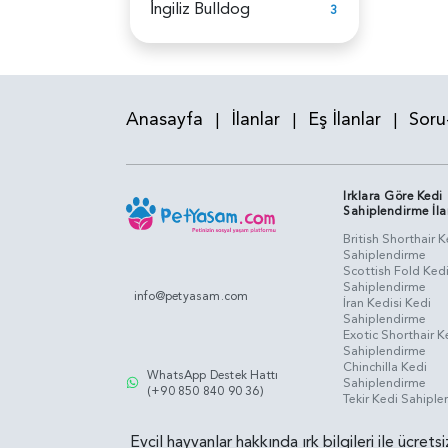
İ̇ngiliz Bulldog
3
Anasayfa
İlanlar
Eş İlanlar
Soru
|
|
|
Irklara Göre Kedi
Sahiplendirme İla
British Shorthair K
Sahiplendirme
Scottish Fold Ked
Sahiplendirme
info@petyasam.com
İran Kedisi Kedi
Sahiplendirme
Exotic Shorthair K
Sahiplendirme
Chinchilla Kedi
WhatsApp Destek Hattı
Sahiplendirme
(+90 850 840 90 36)
Tekir Kedi Sahipl
Evcil hayvanlar hakkında ırk bilgileri ile ücret