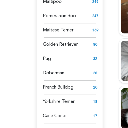
Maltipoo
249
Pomeranian Boo
247
Maltese Terrier
169
Golden Retriever
80
Pug
32
Doberman
28
French Bulldog
20
Yorkshire Terrier
18
Cane Corso
17