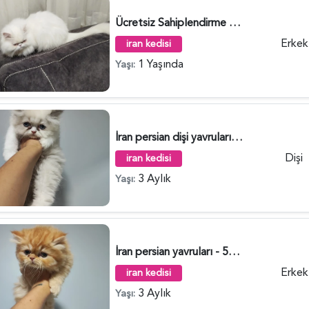
Ücretsiz Sahiplendirme - 5936
Erkek
iran kedisi
1 Yaşında
Yaşı:
İran persian dişi yavruları - 5955
Dişi
iran kedisi
3 Aylık
Yaşı:
İran persian yavruları - 5954
Erkek
iran kedisi
3 Aylık
Yaşı: