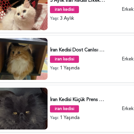
3 Aylık İran Kedisi Erkek Yuva Arıyor - 4683
Erkek
iran kedisi
3 Aylık
Yaşı:
İran Kedisi Dost Canlısı Yuva Arıyor - 4400
Erkek
iran kedisi
1 Yaşında
Yaşı:
İran Kedisi Küçük Prens Yuva Arıyor - 4247
Erkek
iran kedisi
1 Yaşında
Yaşı: