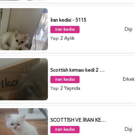
İran kedisi - 5115
Dişi
iran kedisi
2 Aylık
Yaşı:
Scottish kırması kedi 2 Yaşında - 5140
Erkek
iran kedisi
2 Yaşında
Yaşı:
SCOTTİSH VE İRAN KEDİSİ KIRMASI - 5141
Dişi
iran kedisi