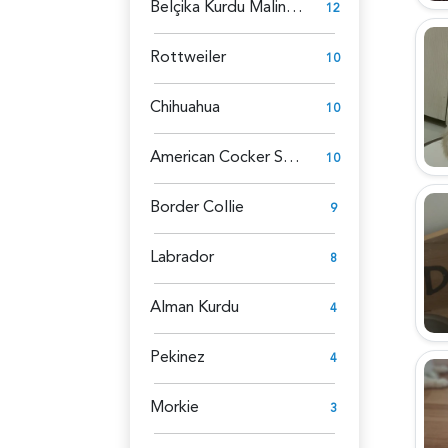
Belçika Kurdu Malinois
12
Rottweiler
10
Chihuahua
10
American Cocker Spaniel
10
Border Collie
9
Labrador
8
Alman Kurdu
4
Pekinez
4
Morkie
3