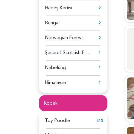
Habeş Kedisi
2
Bengal
2
Norwegian Forest
2
Şecereli Scottish Fold
1
Nebelung
1
Himalayan
1
Köpek
Toy Poodle
413