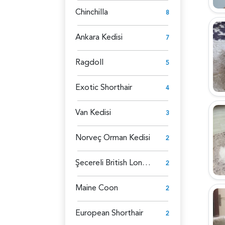
Chinchilla
8
Ankara Kedisi
7
Ragdoll
5
Exotic Shorthair
4
Van Kedisi
3
Norveç Orman Kedisi
2
Şecereli British Longhair
2
Maine Coon
2
European Shorthair
2