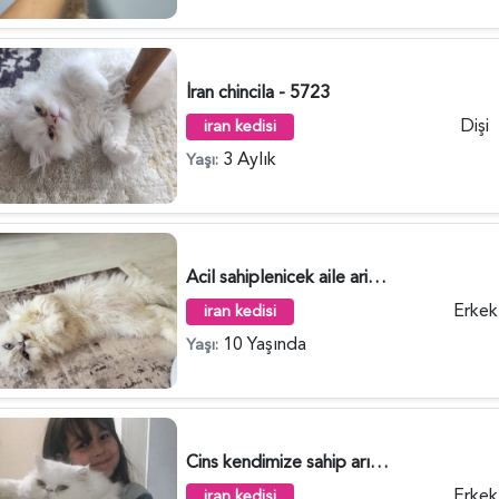
İran chincila - 5723
Dişi
iran kedisi
3 Aylık
Yaşı:
Acil sahiplenicek aile ariyorum - 5489
Erkek
iran kedisi
10 Yaşında
Yaşı:
Cins kendimize sahip arıyorm 1 Yaşında - 5325
Erkek
iran kedisi