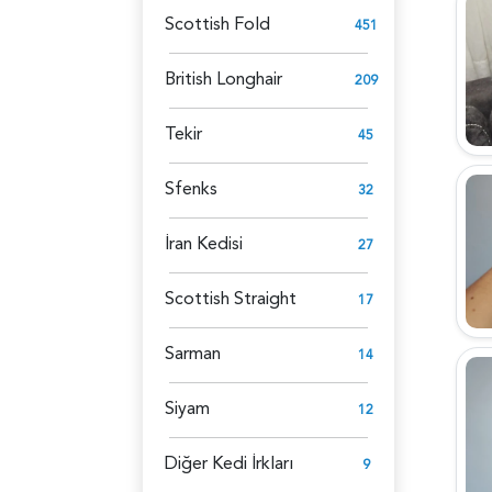
Scottish Fold
451
British Longhair
209
Tekir
45
Sfenks
32
İran Kedisi
27
Scottish Straight
17
Sarman
14
Siyam
12
Diğer Kedi İrkları
9