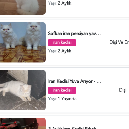
2 Aylık
Yaşı:
Safkan iran persiyan yavrular - 4760
Dişi Ve E
iran kedisi
2 Aylık
Yaşı:
İran Kedisi Yuva Arıyor - 4731
Dişi
iran kedisi
1 Yaşında
Yaşı: