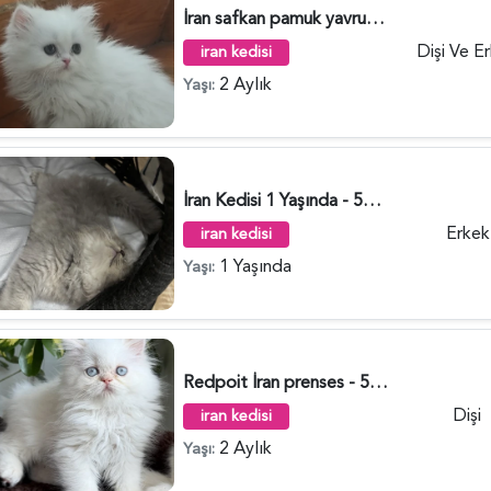
İran safkan pamuk yavrularim - 5232
Dişi Ve E
iran kedisi
2 Aylık
Yaşı:
İran Kedisi 1 Yaşında - 5180
Erkek
iran kedisi
1 Yaşında
Yaşı:
Redpoit İran prenses - 5114
Dişi
iran kedisi
2 Aylık
Yaşı: