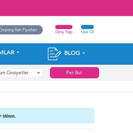
Doping İlan Fiyatları
Giriş Yap
Üye Ol
MLAR
BLOG
üm Cinsiyetler
Pet Bul
in
tıklayın.