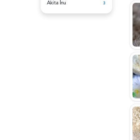
Akita İ̇nu
3