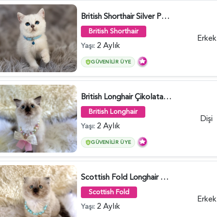
British Shorthair Silver Point Erkek 2 Aylık - 6122
British Shorthair
Erkek
2 Aylık
Yaşı:
GÜVENILIR ÜYE
British Longhair Çikolata Nadir Renk Göz Kamaştırıcı - 6117
British Longhair
Dişi
2 Aylık
Yaşı:
GÜVENILIR ÜYE
Scottish Fold Longhair Çikolata Erkek Yavrumuz - 6119
Scottish Fold
Erkek
2 Aylık
Yaşı: