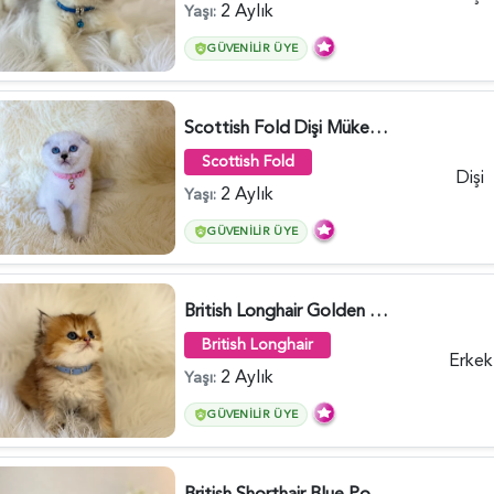
2 Aylık
Yaşı:
GÜVENILIR ÜYE
Scottish Fold Dişi Mükemmel Yavrumuz - 5909
Scottish Fold
Dişi
2 Aylık
Yaşı:
GÜVENILIR ÜYE
British Longhair Golden Erkek Yavrumuz - 5910
British Longhair
Erkek
2 Aylık
Yaşı:
GÜVENILIR ÜYE
British Shorthair Blue Point Kızımız 2 Aylık - 5149