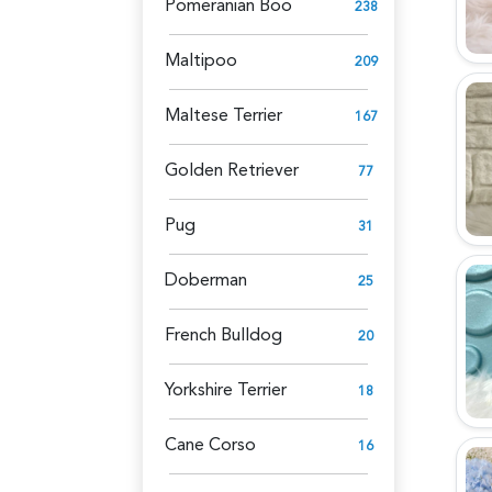
Pomeranian Boo
238
Maltipoo
209
Maltese Terrier
167
Golden Retriever
77
Pug
31
Doberman
25
French Bulldog
20
Yorkshire Terrier
18
Cane Corso
16