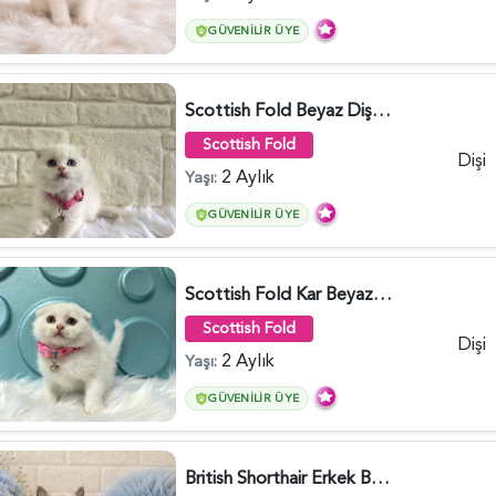
GÜVENILIR ÜYE
Scottish Fold Beyaz Dişi Baby Face 2 Aylık - 3704
Scottish Fold
Dişi
2 Aylık
Yaşı:
GÜVENILIR ÜYE
Scottish Fold Kar Beyazı Dişi 2 Aylık - 2980
Scottish Fold
Dişi
2 Aylık
Yaşı:
GÜVENILIR ÜYE
British Shorthair Erkek Bluepoint 2 Aylık - 4448