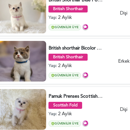
British Shorthair
Dişi
2 Aylık
Yaşı:
GÜVENILIR ÜYE
British shorthair Bicolor Lilac Erkek - 5905
British Shorthair
Erkek
2 Aylık
Yaşı:
GÜVENILIR ÜYE
Pamuk Prenses Scottish Fold Maviş Yavrumuz - 6009
Scottish Fold
Dişi
2 Aylık
Yaşı:
GÜVENILIR ÜYE