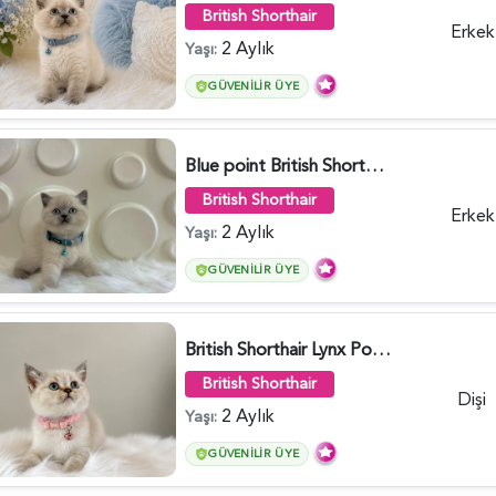
British Shorthair
Erkek
2 Aylık
Yaşı:
GÜVENILIR ÜYE
Blue point British Shorthair Kedim 2 Aylık - 4132
British Shorthair
Erkek
2 Aylık
Yaşı:
GÜVENILIR ÜYE
British Shorthair Lynx Point Dişi Yavrumuz Yuva Arıyor - 5148
British Shorthair
Dişi
2 Aylık
Yaşı:
GÜVENILIR ÜYE