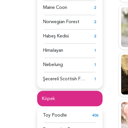
Maine Coon
2
Norwegian Forest
2
Habeş Kedisi
2
Himalayan
1
Nebelung
1
Şecereli Scottish Fold
1
Köpek
Toy Poodle
406