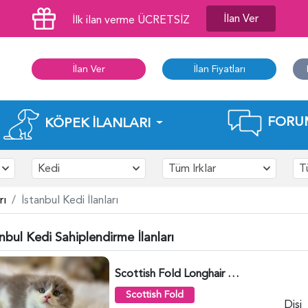
İlan Ver
İlk ilan verme ÜCRETSİZ
İlan Ver
İlan Fiyatları
FORU
KÖPEK İLANLARI
Kedi
Tüm Irklar
T
rı
İstanbul Kedi İlanları
nbul Kedi Sahiplendirme İlanları
Scottish Fold Longhair Lilac Bi Color 2 Aylık - 5908
Scottish Fold
Dişi