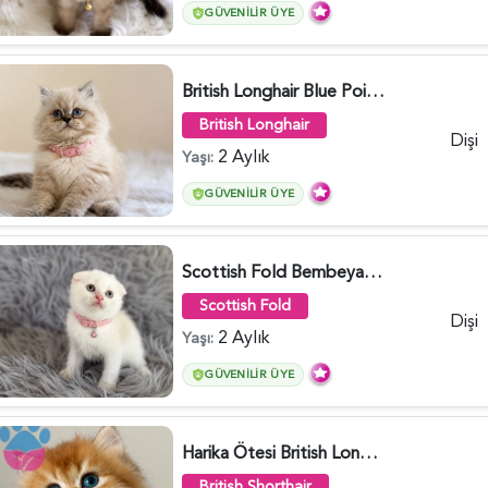
GÜVENILIR ÜYE
British Longhair Blue Point Afrodit Yuva Arıyor - 6118
British Longhair
Dişi
2 Aylık
Yaşı:
GÜVENILIR ÜYE
Scottish Fold Bembeyaz Pembe Burun Yavrumuz - 6120
Scottish Fold
Dişi
2 Aylık
Yaşı:
GÜVENILIR ÜYE
Harika Ötesi British Longhair Golden Parlayan Yıldız - 6141
British Shorthair