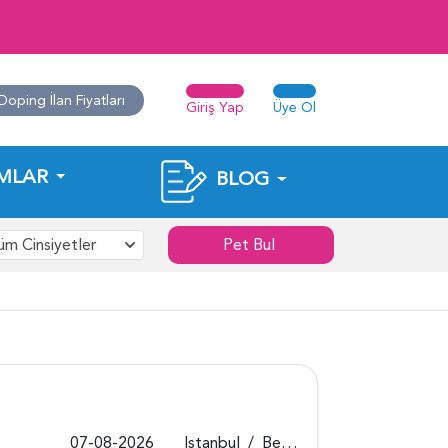
Doping İlan Fiyatları
Giriş Yap
Üye Ol
MLAR
BLOG
üm Cinsiyetler
Pet Bul
07-08-2026
Istanbul
/
Beykoz