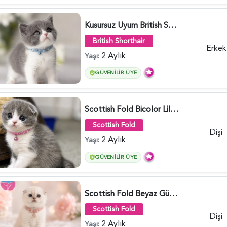
Kusursuz Uyum British Shorthair Bi Color Erkek - 6011
British Shorthair
Erkek
2 Aylık
Yaşı:
GÜVENILIR ÜYE
Scottish Fold Bicolor Lilac Dişi - 6014
Scottish Fold
Dişi
2 Aylık
Yaşı:
GÜVENILIR ÜYE
Scottish Fold Beyaz Güzellik 2 Aylık - 4690
Scottish Fold
Dişi
2 Aylık
Yaşı: