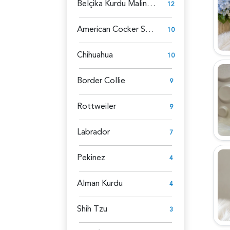
Belçika Kurdu Malinois
12
American Cocker Spaniel
10
Chihuahua
10
Border Collie
9
Rottweiler
9
Labrador
7
Pekinez
4
Alman Kurdu
4
Shih Tzu
3