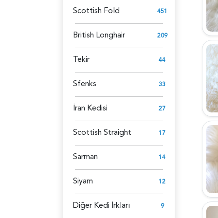
Scottish Fold
451
British Longhair
209
Tekir
44
Sfenks
33
İran Kedisi
27
Scottish Straight
17
Sarman
14
Siyam
12
Diğer Kedi İrkları
9