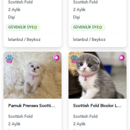
Scottish Fold
Scottish Fold
2 Aylık
2 Aylık
Dişi
Dişi
GÜVENILIR ÜYE
GÜVENILIR ÜYE
İstanbul
/
Beykoz
İstanbul
/
Beykoz
Pamuk Prenses Scottish Fold Maviş Yavrumuz - 6009
Scottish Fold Bicolor Lilac Dişi - 6014
Scottish Fold
Scottish Fold
2 Aylık
2 Aylık