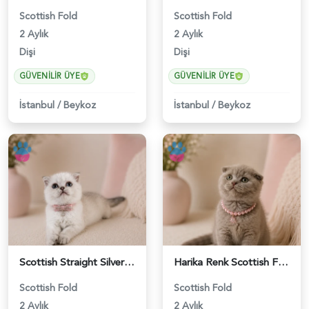
Scottish Fold
Scottish Fold
2 Aylık
2 Aylık
Dişi
Dişi
GÜVENILIR ÜYE
GÜVENILIR ÜYE
İstanbul
/
Beykoz
İstanbul
/
Beykoz
Scottish Straight Silver Renk Dişi Yavrumuz - 4787
Harika Renk Scottish Fold Lilac Dişi Yavrumuz - 4792
Scottish Fold
Scottish Fold
2 Aylık
2 Aylık