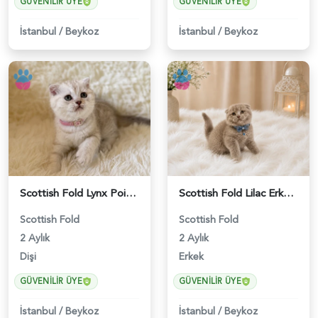
GÜVENILIR ÜYE
GÜVENILIR ÜYE
İstanbul
/
Beykoz
İstanbul
/
Beykoz
Scottish Fold Lynx Point Dişi Yavrumuz - 5352
Scottish Fold Lilac Erkek Top Kafa - 4588
Scottish Fold
Scottish Fold
2 Aylık
2 Aylık
Dişi
Erkek
GÜVENILIR ÜYE
GÜVENILIR ÜYE
İstanbul
/
Beykoz
İstanbul
/
Beykoz