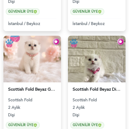
Dişi
Dişi
GÜVENILIR ÜYE
GÜVENILIR ÜYE
İstanbul
/
Beykoz
İstanbul
/
Beykoz
Scottish Fold Beyaz Güzellik 2 Aylık - 4690
Scottish Fold Beyaz Dişi Baby Face 2 Aylık - 3704
Scottish Fold
Scottish Fold
2 Aylık
2 Aylık
Dişi
Dişi
GÜVENILIR ÜYE
GÜVENILIR ÜYE