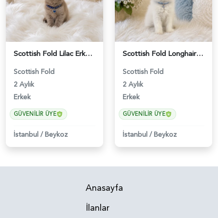
Scottish Fold Lilac Erkek 2 Aylık - 4512
Scottish Fold Longhair Erkek Yavrumuz - 4469
Scottish Fold
Scottish Fold
2 Aylık
2 Aylık
Erkek
Erkek
GÜVENILIR ÜYE
GÜVENILIR ÜYE
İstanbul
/
Beykoz
İstanbul
/
Beykoz
Anasayfa
İlanlar