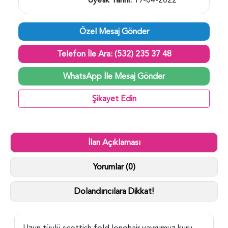
Özel Mesaj Gönder
Telefon İle Ara: (532) 235 37 48
WhatsApp İle Mesaj Gönder
Şikayet Edin
İlan Açıklaması
Yorumlar (0)
Dolandırıcılara Dikkat!
Uzun tüylü scottish fold longhair yavrumuz kuru