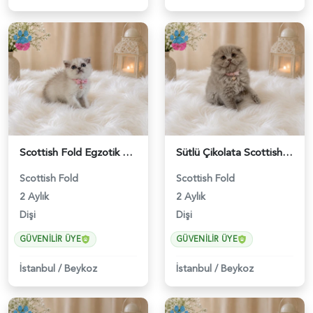
Scottish Fold Egzotik Dişi Yavrumuz 2 Aylık - 4590
Sütlü Çikolata Scottish Fold Longhair Yavrumuz - 4593
Scottish Fold
Scottish Fold
2 Aylık
2 Aylık
Dişi
Dişi
GÜVENILIR ÜYE
GÜVENILIR ÜYE
İstanbul
/
Beykoz
İstanbul
/
Beykoz