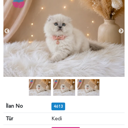
İlan No
4613
Tür
Kedi