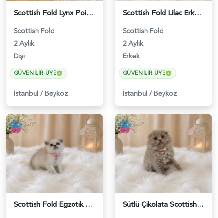
Scottish Fold Lynx Point Dişi Yavrumuz - 5352
Scottish Fold Lilac Erkek Top Kafa - 4588
Scottish Fold
Scottish Fold
2 Aylık
2 Aylık
Dişi
Erkek
GÜVENILIR ÜYE
GÜVENILIR ÜYE
İstanbul
/
Beykoz
İstanbul
/
Beykoz
Scottish Fold Egzotik Dişi Yavrumuz 2 Aylık - 4590
Sütlü Çikolata Scottish Fold Longhair Yavrumuz - 4593