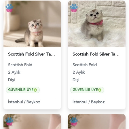
Scottish Fold Silver Tabby Dişi - 5225
Scottish Fold Silver Tabby Dişi Yavrumuz - 5294
Scottish Fold
Scottish Fold
2 Aylık
2 Aylık
Dişi
Dişi
GÜVENILIR ÜYE
GÜVENILIR ÜYE
İstanbul
/
Beykoz
İstanbul
/
Beykoz