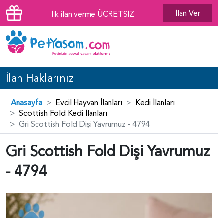
İlan Ver
İlk ilan verme ÜCRETSİZ
İlan Haklarınız
Anasayfa
Evcil Hayvan İlanları
Kedi İlanları
Scottish Fold Kedi İlanları
Gri Scottish Fold Dişi Yavrumuz - 4794
Gri Scottish Fold Dişi Yavrumuz
- 4794