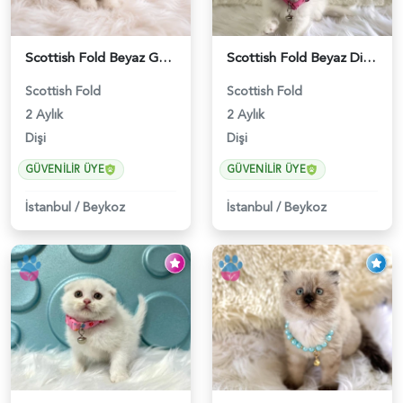
Scottish Fold Beyaz Güzellik 2 Aylık - 4690
Scottish Fold Beyaz Dişi Baby Face 2 Aylık - 3704
Scottish Fold
Scottish Fold
2 Aylık
2 Aylık
Dişi
Dişi
GÜVENILIR ÜYE
GÜVENILIR ÜYE
İstanbul
/
Beykoz
İstanbul
/
Beykoz