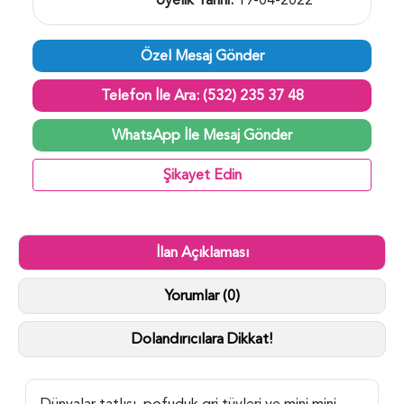
Özel Mesaj Gönder
Telefon İle Ara: (532) 235 37 48
WhatsApp İle Mesaj Gönder
Şikayet Edin
İlan Açıklaması
Yorumlar (0)
Dolandırıcılara Dikkat!
Dünyalar tatlısı, pofuduk gri tüyleri ve mini mini