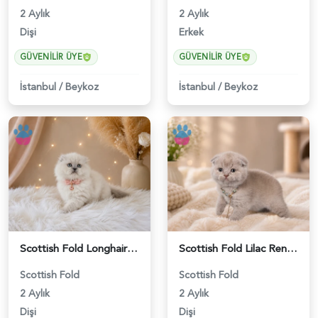
2 Aylık
2 Aylık
Dişi
Erkek
GÜVENILIR ÜYE
GÜVENILIR ÜYE
İstanbul
/
Beykoz
İstanbul
/
Beykoz
Scottish Fold Longhair Blue Point Dişi - 4613
Scottish Fold Lilac Renk Dişi Yavrumuz - 4894
Scottish Fold
Scottish Fold
2 Aylık
2 Aylık
Dişi
Dişi