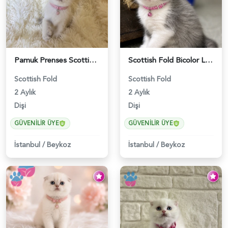
Pamuk Prenses Scottish Fold Maviş Yavrumuz - 6009
Scottish Fold Bicolor Lilac Dişi - 6014
Scottish Fold
Scottish Fold
2 Aylık
2 Aylık
Dişi
Dişi
GÜVENILIR ÜYE
GÜVENILIR ÜYE
İstanbul
/
Beykoz
İstanbul
/
Beykoz