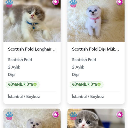
Scottish Fold Longhair Lilac Bi Color 2 Aylık - 5908
Scottish Fold Dişi Mükemmel Yavrumuz - 5909
Scottish Fold
Scottish Fold
2 Aylık
2 Aylık
Dişi
Dişi
GÜVENILIR ÜYE
GÜVENILIR ÜYE
İstanbul
/
Beykoz
İstanbul
/
Beykoz