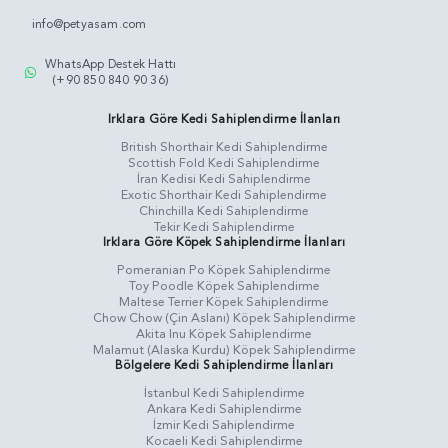
info@petyasam.com
WhatsApp Destek Hattı
(+90 850 840 90 36)
Irklara Göre Kedi Sahiplendirme İlanları
British Shorthair Kedi Sahiplendirme
Scottish Fold Kedi Sahiplendirme
İran Kedisi Kedi Sahiplendirme
Exotic Shorthair Kedi Sahiplendirme
Chinchilla Kedi Sahiplendirme
Tekir Kedi Sahiplendirme
Irklara Göre Köpek Sahiplendirme İlanları
Pomeranian Po Köpek Sahiplendirme
Toy Poodle Köpek Sahiplendirme
Maltese Terrier Köpek Sahiplendirme
Chow Chow (Çin Aslanı) Köpek Sahiplendirme
Akita Inu Köpek Sahiplendirme
Malamut (Alaska Kurdu) Köpek Sahiplendirme
Bölgelere Kedi Sahiplendirme İlanları
İstanbul Kedi Sahiplendirme
Ankara Kedi Sahiplendirme
İzmir Kedi Sahiplendirme
Kocaeli Kedi Sahiplendirme