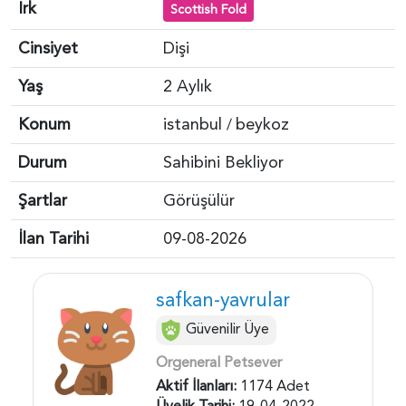
Irk
Scottish Fold
Cinsiyet
Dişi
Yaş
2 Aylık
Konum
istanbul
beykoz
/
Durum
Sahibini Bekliyor
Şartlar
Görüşülür
İlan Tarihi
09-08-2026
safkan-yavrular
Güvenilir Üye
Orgeneral Petsever
Aktif İlanları:
1174 Adet
Üyelik Tarihi:
19-04-2022