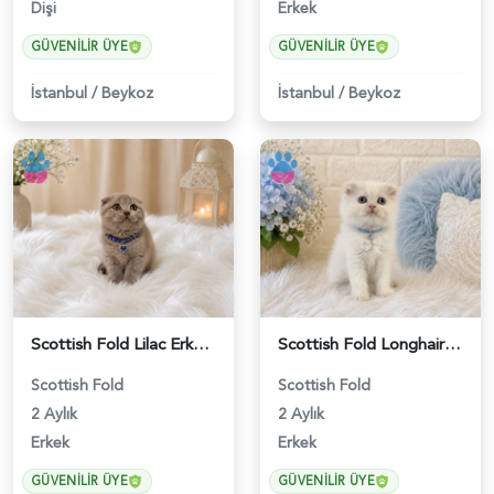
Dişi
Erkek
GÜVENILIR ÜYE
GÜVENILIR ÜYE
İstanbul
/
Beykoz
İstanbul
/
Beykoz
Scottish Fold Lilac Erkek 2 Aylık - 4512
Scottish Fold Longhair Erkek Yavrumuz - 4469
Scottish Fold
Scottish Fold
2 Aylık
2 Aylık
Erkek
Erkek
GÜVENILIR ÜYE
GÜVENILIR ÜYE