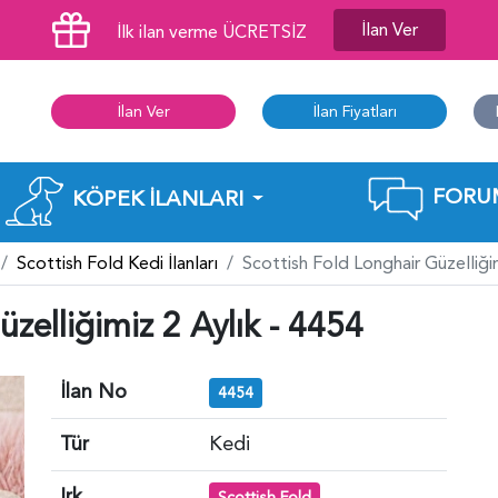
İlan Ver
İlk ilan verme ÜCRETSİZ
İlan Ver
İlan Fiyatları
FORU
KÖPEK İLANLARI
Scottish Fold Kedi İlanları
Scottish Fold Longhair Güzelliği
zelliğimiz 2 Aylık - 4454
İlan No
4454
Tür
Kedi
Irk
Scottish Fold