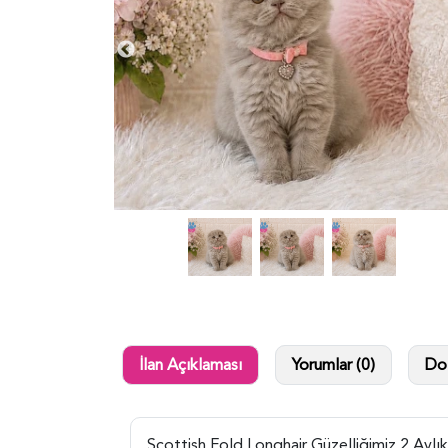
İlan Açıklaması
Yorumlar (0)
Dol
Scottish Fold Longhair Güzelliğimiz 2 Aylık 