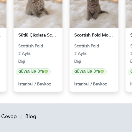
uz 2 Aylık - 4590
Sütlü Çikolata Scottish Fold Longhair Yavrumuz - 4593
Scottish Fold Mocha Lilac Rengi Yavrumuz - 4594
Scottish Fold
Scottish Fold
2 Aylık
2 Aylık
2
Dişi
Dişi
GÜVENILIR ÜYE
GÜVENILIR ÜYE
İstanbul
/
Beykoz
İstanbul
/
Beykoz
-Cevap
Blog
|