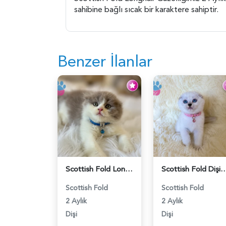
sahibine bağlı sıcak bir karaktere sahiptir.
Benzer İlanlar
Scottish Fold Longhair Lilac Bi Color 2 Aylık - 5908
Scottish Fold Dişi Mükemmel Yav
Scottish Fold
Scottish Fold
2 Aylık
2 Aylık
Dişi
Dişi