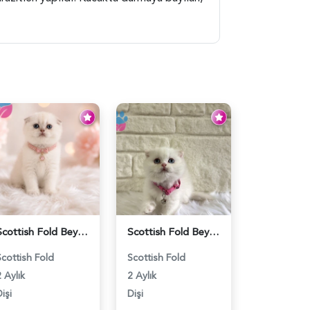
Scottish Fold Beyaz Güzellik 2 Aylık - 4690
Scottish Fold Beyaz Dişi Baby Face 2 Aylık - 3704
Scottish Fold
Scottish Fold
 Aylık
2 Aylık
işi
Dişi