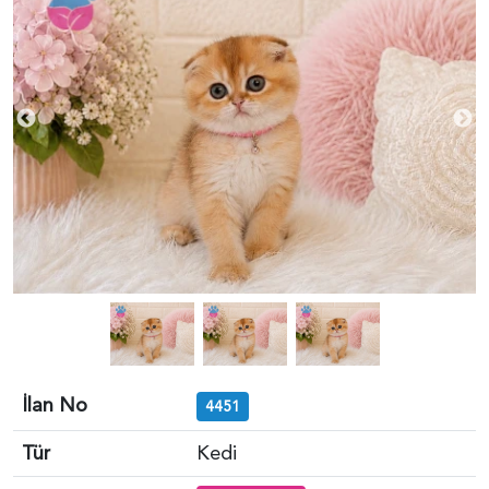
İlan No
4451
Tür
Kedi