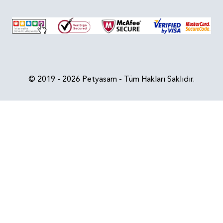
© 2019 - 2026 Petyasam - Tüm Hakları Saklıdır.