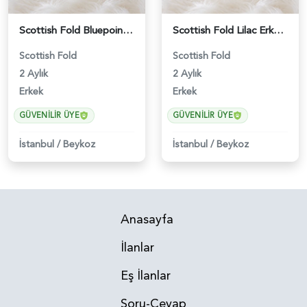
Scottish Fold Bluepoint Topaç Kafa Yavrumuz 2 Aylık - 4514
Scottish Fold Lilac Erkek 2 Aylık - 4512
Scottish Fold
Scottish Fold
2 Aylık
2 Aylık
Erkek
Erkek
GÜVENILIR ÜYE
GÜVENILIR ÜYE
İstanbul
/
Beykoz
İstanbul
/
Beykoz
Anasayfa
İlanlar
Eş İlanlar
Soru-Cevap