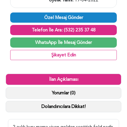
Özel Mesaj Gönder
Telefon İle Ara: (532) 235 37 48
WhatsApp İle Mesaj Gönder
Şikayet Edin
İlan Açıklaması
Yorumlar (0)
Dolandırıcılara Dikkat!
2 aylık kuru mama yiyen golden scottish fold nadir