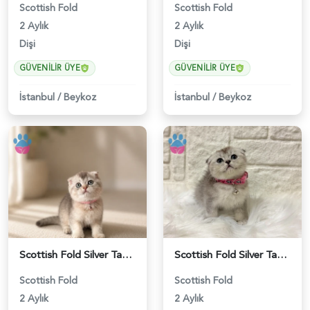
Scottish Fold
Scottish Fold
2 Aylık
2 Aylık
Dişi
Dişi
GÜVENILIR ÜYE
GÜVENILIR ÜYE
İstanbul
/
Beykoz
İstanbul
/
Beykoz
Scottish Fold Silver Tabby Dişi - 5225
Scottish Fold Silver Tabby Dişi Yavrumuz - 5294
Scottish Fold
Scottish Fold
2 Aylık
2 Aylık