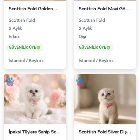
Scottish Fold Golden Sevimli Top kafa Yavrumuz - 4896
Scottish Fold Mavi Gözlü Minnoş - 4644
Scottish Fold
Scottish Fold
2 Aylık
2 Aylık
Erkek
Dişi
GÜVENILIR ÜYE
GÜVENILIR ÜYE
İstanbul
/
Beykoz
İstanbul
/
Beykoz
İpeksi Tüylere Sahip Scottish Fold Longhair - 4691
Scottish Fold Silver Dişi Yavrumuz - 5224