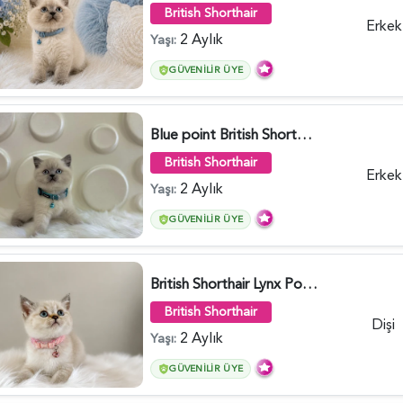
British Shorthair
Erkek
2 Aylık
Yaşı:
GÜVENILIR ÜYE
Blue point British Shorthair Kedim 2 Aylık - 4132
British Shorthair
Erkek
2 Aylık
Yaşı:
GÜVENILIR ÜYE
British Shorthair Lynx Point Dişi Yavrumuz Yuva Arıyor - 5148
British Shorthair
Dişi
2 Aylık
Yaşı:
GÜVENILIR ÜYE