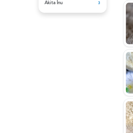
Akita İ̇nu
3