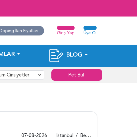
Doping İlan Fiyatları
Giriş Yap
Üye Ol
MLAR
BLOG
üm Cinsiyetler
Pet Bul
07-08-2026
Istanbul
/
Beykoz