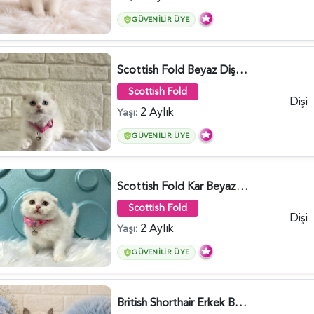
GÜVENILIR ÜYE
Scottish Fold Beyaz Dişi Baby Face 2 Aylık - 3704
Scottish Fold
Dişi
2 Aylık
Yaşı:
GÜVENILIR ÜYE
Scottish Fold Kar Beyazı Dişi 2 Aylık - 2980
Scottish Fold
Dişi
2 Aylık
Yaşı:
GÜVENILIR ÜYE
British Shorthair Erkek Bluepoint 2 Aylık - 4448