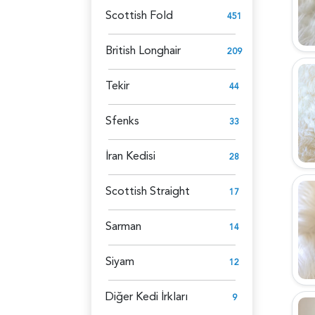
Scottish Fold
451
British Longhair
209
Tekir
44
Sfenks
33
İran Kedisi
28
Scottish Straight
17
Sarman
14
Siyam
12
Diğer Kedi İrkları
9