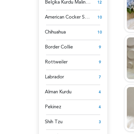
Belçika Kurdu Malinois
12
American Cocker Spaniel
10
Chihuahua
10
Border Collie
9
Rottweiler
9
Labrador
7
Alman Kurdu
4
Pekinez
4
Shih Tzu
3