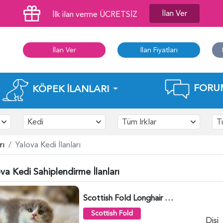
İlan Ver
İlk ilan verme ÜCRETSİZ
İlan Ver
İlan Fiyatları
FORU
KÖPEK İLANLARI
Kedi
Tüm Irklar
T
rı
Yalova Kedi İlanları
va Kedi Sahiplendirme İlanları
Scottish Fold Longhair Lilac Bi Color 2 Aylık - 5908
Scottish Fold
Dişi