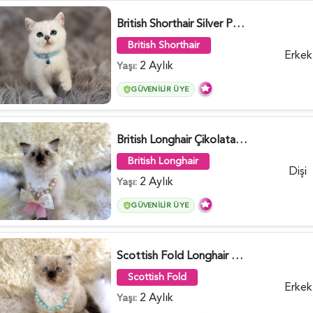
British Shorthair Silver Point Erkek 2 Aylık - 6122
British Shorthair
Erkek
2 Aylık
Yaşı:
GÜVENILIR ÜYE
British Longhair Çikolata Nadir Renk Göz Kamaştırıcı - 6117
British Longhair
Dişi
2 Aylık
Yaşı:
GÜVENILIR ÜYE
Scottish Fold Longhair Çikolata Erkek Yavrumuz - 6119
Scottish Fold
Erkek
2 Aylık
Yaşı: