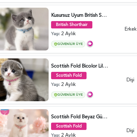
Kusursuz Uyum British Shorthair Bi Color Erkek - 6011
British Shorthair
Erkek
2 Aylık
Yaşı:
GÜVENILIR ÜYE
Scottish Fold Bicolor Lilac Dişi - 6014
Scottish Fold
Dişi
2 Aylık
Yaşı:
GÜVENILIR ÜYE
Scottish Fold Beyaz Güzellik 2 Aylık - 4690
Scottish Fold
Dişi
2 Aylık
Yaşı: