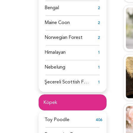
Bengal
2
Maine Coon
2
Norwegian Forest
2
Himalayan
1
Nebelung
1
Şecereli Scottish Fold
1
Köpek
Toy Poodle
406