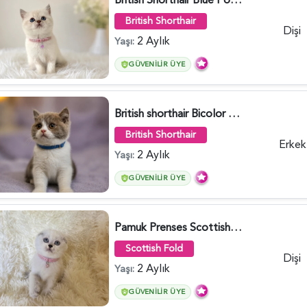
British Shorthair
Dişi
2 Aylık
Yaşı:
GÜVENILIR ÜYE
British shorthair Bicolor Lilac Erkek - 5905
British Shorthair
Erkek
2 Aylık
Yaşı:
GÜVENILIR ÜYE
Pamuk Prenses Scottish Fold Maviş Yavrumuz - 6009
Scottish Fold
Dişi
2 Aylık
Yaşı:
GÜVENILIR ÜYE