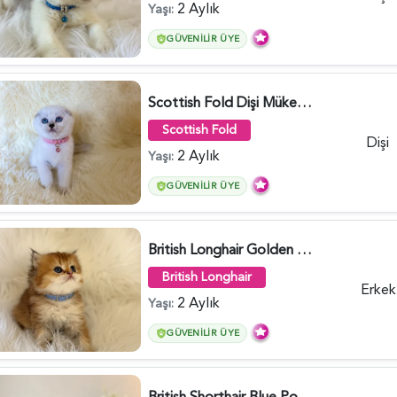
2 Aylık
Yaşı:
GÜVENILIR ÜYE
Scottish Fold Dişi Mükemmel Yavrumuz - 5909
Scottish Fold
Dişi
2 Aylık
Yaşı:
GÜVENILIR ÜYE
British Longhair Golden Erkek Yavrumuz - 5910
British Longhair
Erkek
2 Aylık
Yaşı:
GÜVENILIR ÜYE
British Shorthair Blue Point Kızımız 2 Aylık - 5149