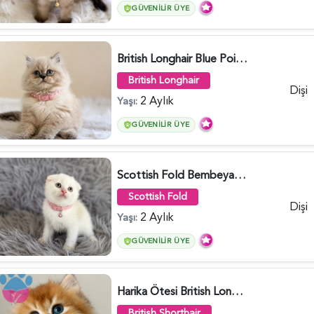
GÜVENILIR ÜYE
British Longhair Blue Point Afrodit Yuva Arıyor - 6118
British Longhair
Dişi
2 Aylık
Yaşı:
GÜVENILIR ÜYE
Scottish Fold Bembeyaz Pembe Burun Yavrumuz - 6120
Scottish Fold
Dişi
2 Aylık
Yaşı:
GÜVENILIR ÜYE
Harika Ötesi British Longhair Golden Parlayan Yıldız - 6141
British Shorthair