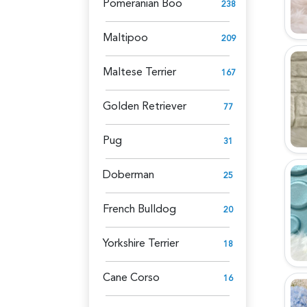
Pomeranian Boo
238
Maltipoo
209
Maltese Terrier
167
Golden Retriever
77
Pug
31
Doberman
25
French Bulldog
20
Yorkshire Terrier
18
Cane Corso
16