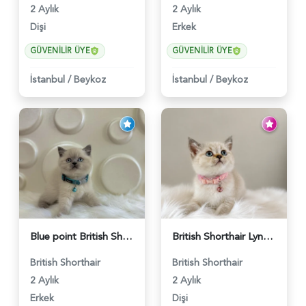
2 Aylık
2 Aylık
Dişi
Erkek
GÜVENILIR ÜYE
GÜVENILIR ÜYE
İstanbul
/
Beykoz
İstanbul
/
Beykoz
Blue point British Shorthair Kedim 2 Aylık - 4132
British Shorthair Lynx Point Dişi Yavrumuz Yuva Arıyor - 5148
British Shorthair
British Shorthair
2 Aylık
2 Aylık
Erkek
Dişi