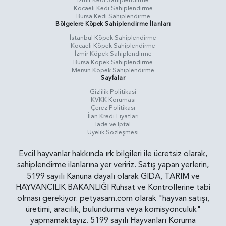
İzmir Kedi Sahiplendirme
Kocaeli Kedi Sahiplendirme
Bursa Kedi Sahiplendirme
Bölgelere Köpek Sahiplendirme İlanları
İstanbul Köpek Sahiplendirme
Kocaeli Köpek Sahiplendirme
İzmir Köpek Sahiplendirme
Bursa Köpek Sahiplendirme
Mersin Köpek Sahiplendirme
Sayfalar
Gizlilik Politikasi
KVKK Koruması
Çerez Politikası
İlan Kredi Fiyatları
İade ve İptal
Üyelik Sözleşmesi
Evcil hayvanlar hakkında ırk bilgileri ile ücretsiz olarak,
sahiplendirme ilanlarına yer veririz. Satış yapan yerlerin,
5199 sayılı Kanuna dayalı olarak GIDA, TARIM ve
HAYVANCILIK BAKANLIĞI Ruhsat ve Kontrollerine tabi
olması gerekiyor. petyasam.com olarak "hayvan satışı,
üretimi, aracılık, bulundurma veya komisyonculuk"
yapmamaktayız. 5199 sayılı Hayvanları Koruma