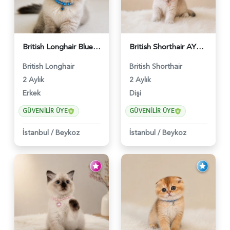
British Longhair Blue Point Erkek Pofuduk Yavrumuz - 6348
British Shorthair AY12 Güzel Kızımız - 6349
British Longhair
British Shorthair
2 Aylık
2 Aylık
Erkek
Dişi
GÜVENILIR ÜYE
GÜVENILIR ÜYE
İstanbul
/
Beykoz
İstanbul
/
Beykoz