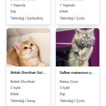
1 Yaşında
1 Yaşında
Dişi
Erkek
Tekirdağ
/
Çerkezköy
Tekirdağ
/
Çorlu
British Shorthair Golden - 4275
Safkan mainecoon yavrular Smoke - 3826
British Shorthair
Maine Coon
2 Aylık
3 Aylık
Erkek
Dişi
Tekirdağ
/
Saray
Tekirdağ
/
Çorlu