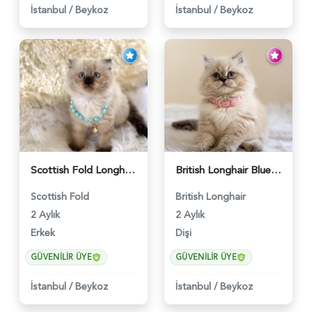
İstanbul
/
Beykoz
İstanbul
/
Beykoz
Scottish Fold Longhair Çikolata Erkek Yavrumuz - 6119
British Longhair Blue Point Afrodit Yuva Arıyor - 6118
Scottish Fold
British Longhair
2 Aylık
2 Aylık
Erkek
Dişi
GÜVENILIR ÜYE
GÜVENILIR ÜYE
İstanbul
/
Beykoz
İstanbul
/
Beykoz