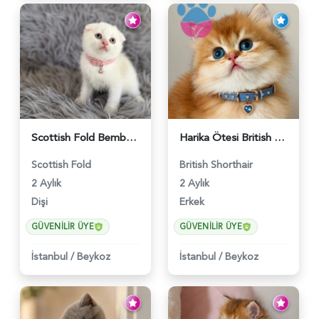
Scottish Fold Bembeyaz Pembe Burun Yavrumuz - 6120
Harika Ötesi British Longhair Golden Parlayan Yıldız - 6141
Scottish Fold
British Shorthair
2 Aylık
2 Aylık
Dişi
Erkek
GÜVENILIR ÜYE
GÜVENILIR ÜYE
İstanbul
/
Beykoz
İstanbul
/
Beykoz