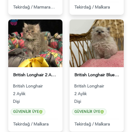
Tekirdağ
/
Marmara Ereğlisi
Tekirdağ
/
Malkara
British Longhair 2 Aylık Dişi Yuva Arıyor - 460
British Longhair Blue Point Safkan Kızımız 2 Aylık - 461
British Longhair
British Longhair
2 Aylık
2 Aylık
Dişi
Dişi
GÜVENILIR ÜYE
GÜVENILIR ÜYE
Tekirdağ
/
Malkara
Tekirdağ
/
Malkara