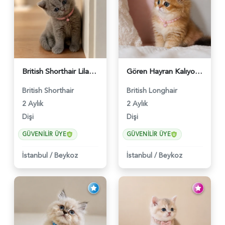
British Shorthair Lilac Dişi Tatlı Kızımız - 5236
Gören Hayran Kalıyor! British Longhair Golden Dişi - 6345
British Shorthair
British Longhair
2 Aylık
2 Aylık
Dişi
Dişi
GÜVENILIR ÜYE
GÜVENILIR ÜYE
İstanbul
/
Beykoz
İstanbul
/
Beykoz