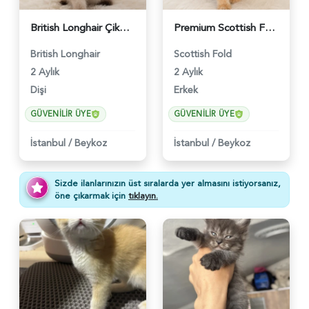
British Longhair Çikolatalı Sütlü Dişi Yavrumuz - 6347
Premium Scottish Fold Golden Yavru - 6400
British Longhair
Scottish Fold
2 Aylık
2 Aylık
Dişi
Erkek
GÜVENILIR ÜYE
GÜVENILIR ÜYE
İstanbul
/
Beykoz
İstanbul
/
Beykoz
Sizde ilanlarınızın üst sıralarda yer almasını istiyorsanız,
öne çıkarmak için
tıklayın.