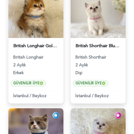
British Longhair Golden Erkek Yavrumuz - 5910
British Shorthair Blue Point Kızımız 2 Aylık - 5149
British Longhair
British Shorthair
2 Aylık
2 Aylık
Erkek
Dişi
GÜVENILIR ÜYE
GÜVENILIR ÜYE
İstanbul
/
Beykoz
İstanbul
/
Beykoz