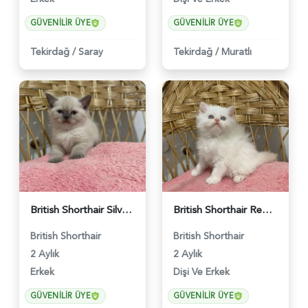
GÜVENILIR ÜYE
GÜVENILIR ÜYE
Tekirdağ
/
Saray
Tekirdağ
/
Muratlı
British Shorthair Silver Ns11 Erkek Yavru - 458
British Shorthair Red Point Yavrularımız 2 Aylık - 459
British Shorthair
British Shorthair
2 Aylık
2 Aylık
Erkek
Dişi Ve Erkek
GÜVENILIR ÜYE
GÜVENILIR ÜYE