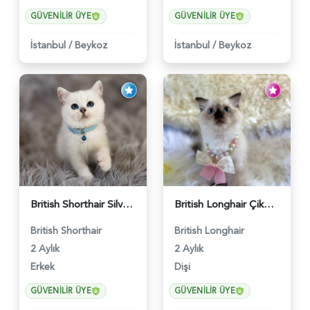
GÜVENILIR ÜYE
GÜVENILIR ÜYE
İstanbul
/
Beykoz
İstanbul
/
Beykoz
British Shorthair Silver Point Erkek 2 Aylık - 6122
British Longhair Çikolata Nadir Renk Göz Kamaştırıcı - 6117
British Shorthair
British Longhair
2 Aylık
2 Aylık
Erkek
Dişi
GÜVENILIR ÜYE
GÜVENILIR ÜYE