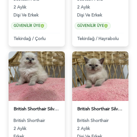
2 Aylık
2 Aylık
Dişi Ve Erkek
Dişi Ve Erkek
GÜVENILIR ÜYE
GÜVENILIR ÜYE
Tekirdağ
/
Çorlu
Tekirdağ
/
Hayrabolu
British Shorthair Silver Ns11 Erkek Yavru - 456
British Shorthair Silver Ns11 Safkan Yavrularımız - 457
British Shorthair
British Shorthair
2 Aylık
2 Aylık
Erkek
Dişi Ve Erkek