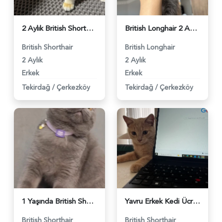
2 Aylık British Shorthair Aşılı - 6145
British Longhair 2 Aylık - 6041
British Shorthair
British Longhair
2 Aylık
2 Aylık
Erkek
Erkek
Tekirdağ
/
Çerkezköy
Tekirdağ
/
Çerkezköy
1 Yaşında British Shorthair Yuva Arıyor - 5650
Yavru Erkek Kedi Ücretsiz Sahiplendirme - 5324
British Shorthair
British Shorthair