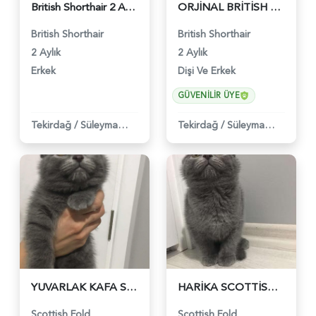
British Shorthair 2 AYlık Yavrularımız - 981
ORJİNAL BRİTİSH SHORTHAİR YAVRULARIMIZ - 453
British Shorthair
British Shorthair
2 Aylık
2 Aylık
Erkek
Dişi Ve Erkek
GÜVENILIR ÜYE
Tekirdağ
/
Süleymanpaşa
Tekirdağ
/
Süleymanpaşa
YUVARLAK KAFA SCOTTİSH FOLD DİŞİ VE ERKEK - 454
HARİKA SCOTTİSH FOLD YAVRULARIMIZ - 455
Scottish Fold
Scottish Fold