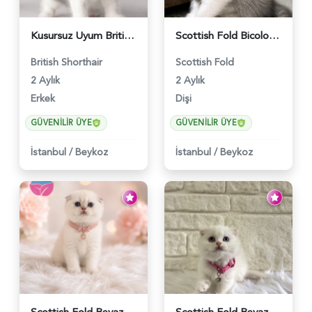
Kusursuz Uyum British Shorthair Bi Color Erkek - 6011
Scottish Fold Bicolor Lilac Dişi - 6014
British Shorthair
Scottish Fold
2 Aylık
2 Aylık
Erkek
Dişi
GÜVENILIR ÜYE
GÜVENILIR ÜYE
İstanbul
/
Beykoz
İstanbul
/
Beykoz