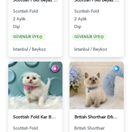
Scottish Fold Beyaz Güzellik 2 Aylık - 4690
Scottish Fold Beyaz Dişi Baby Face 2 Aylık - 3704
Scottish Fold
Scottish Fold
2 Aylık
2 Aylık
Dişi
Dişi
GÜVENILIR ÜYE
GÜVENILIR ÜYE
İstanbul
/
Beykoz
İstanbul
/
Beykoz
Scottish Fold Kar Beyazı Dişi 2 Aylık - 2980
British Shorthair Erkek Bluepoint 2 Aylık - 4448
Scottish Fold
British Shorthair