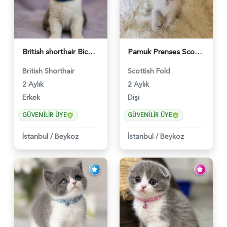
British shorthair Bicolor Lilac Erkek - 5905
Pamuk Prenses Scottish Fold Maviş Yavrumuz - 6009
British Shorthair
Scottish Fold
2 Aylık
2 Aylık
Erkek
Dişi
GÜVENILIR ÜYE
GÜVENILIR ÜYE
İstanbul
/
Beykoz
İstanbul
/
Beykoz