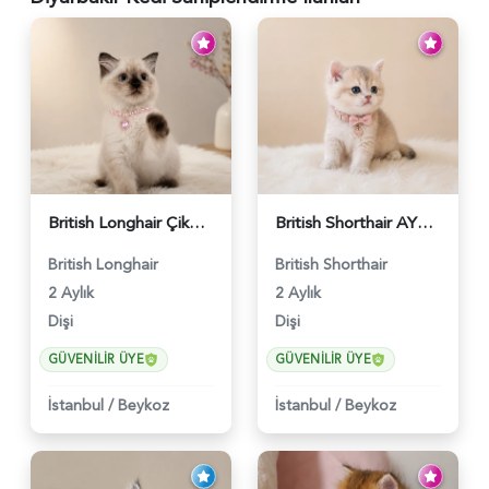
British Longhair Çikolatalı Sütlü Dişi Yavrumuz - 6347
British Shorthair AY12 Güzel Kızımız - 6349
British Longhair
British Shorthair
2 Aylık
2 Aylık
Dişi
Dişi
GÜVENILIR ÜYE
GÜVENILIR ÜYE
İstanbul
/
Beykoz
İstanbul
/
Beykoz