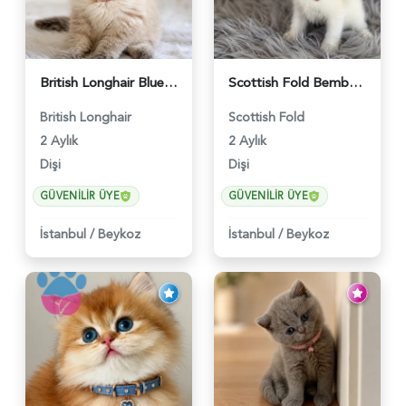
British Longhair Blue Point Afrodit Yuva Arıyor - 6118
Scottish Fold Bembeyaz Pembe Burun Yavrumuz - 6120
British Longhair
Scottish Fold
2 Aylık
2 Aylık
Dişi
Dişi
GÜVENILIR ÜYE
GÜVENILIR ÜYE
İstanbul
/
Beykoz
İstanbul
/
Beykoz