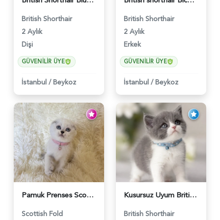
British Shorthair Blue Point Kızımız 2 Aylık - 5149
British shorthair Bicolor Lilac Erkek - 5905
British Shorthair
British Shorthair
2 Aylık
2 Aylık
Dişi
Erkek
GÜVENILIR ÜYE
GÜVENILIR ÜYE
İstanbul
/
Beykoz
İstanbul
/
Beykoz
Pamuk Prenses Scottish Fold Maviş Yavrumuz - 6009
Kusursuz Uyum British Shorthair Bi Color Erkek - 6011
Scottish Fold
British Shorthair