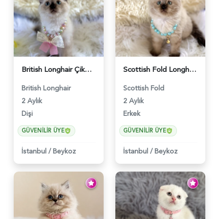
British Longhair Çikolata Nadir Renk Göz Kamaştırıcı - 6117
Scottish Fold Longhair Çikolata Erkek Yavrumuz - 6119
British Longhair
Scottish Fold
2 Aylık
2 Aylık
Dişi
Erkek
GÜVENILIR ÜYE
GÜVENILIR ÜYE
İstanbul
/
Beykoz
İstanbul
/
Beykoz