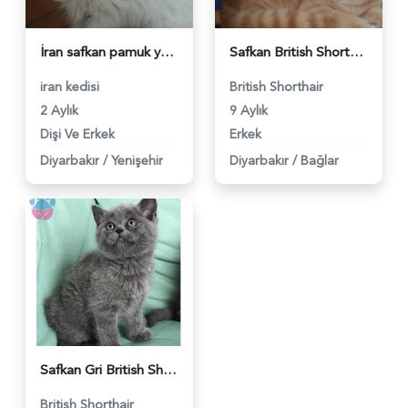
İran safkan pamuk yavrularim - 5232
Safkan British Shorthair 9 Aylık - 1893
iran kedisi
British Shorthair
2 Aylık
9 Aylık
Dişi Ve Erkek
Erkek
Diyarbakır
/
Yenişehir
Diyarbakır
/
Bağlar
Safkan Gri British Shorthair Yavrularımız - 511
British Shorthair