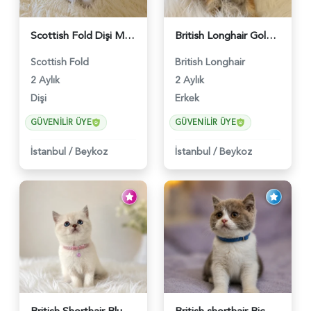
Scottish Fold Dişi Mükemmel Yavrumuz - 5909
British Longhair Golden Erkek Yavrumuz - 5910
Scottish Fold
British Longhair
2 Aylık
2 Aylık
Dişi
Erkek
GÜVENILIR ÜYE
GÜVENILIR ÜYE
İstanbul
/
Beykoz
İstanbul
/
Beykoz