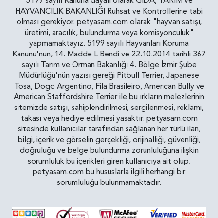
5199 sayılı Kanuna dayalı olarak GIDA, TARIM ve
HAYVANCILIK BAKANLIĞI Ruhsat ve Kontrollerine tabi
olması gerekiyor. petyasam.com olarak "hayvan satışı,
üretimi, aracılık, bulundurma veya komisyonculuk"
yapmamaktayız. 5199 sayılı Hayvanları Koruma
Kanunu'nun, 14. Madde L Bendi ve 22.10.2014 tarihli 367
sayılı Tarım ve Orman Bakanlığı 4. Bölge İzmir Şube
Müdürlüğü'nün yazısı gereği Pitbull Terrier, Japanese
Tosa, Dogo Argentino, Fila Brasileiro, American Bully ve
American Staffordshire Terrier ile bu ırkların melezlerinin
sitemizde satışı, sahiplendirilmesi, sergilenmesi, reklamı,
takası veya hediye edilmesi yasaktır. petyasam.com
sitesinde kullanıcılar tarafından sağlanan her türlü ilan,
bilgi, içerik ve görselin gerçekliği, orijinalliği, güvenliği,
doğruluğu ve belge bulundurma zorunluluğuna ilişkin
sorumluluk bu içerikleri giren kullanıcıya ait olup,
petyasam.com bu hususlarla ilgili herhangi bir
sorumluluğu bulunmamaktadır.