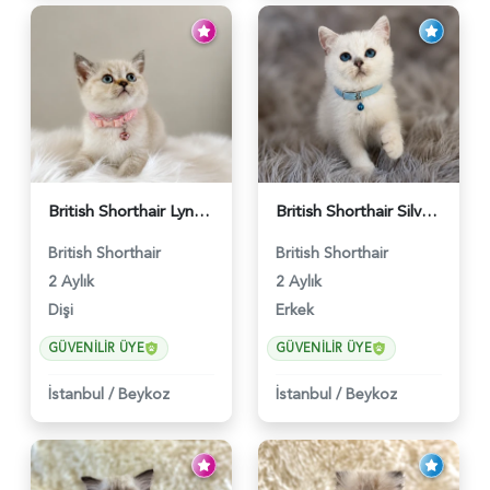
British Shorthair Lynx Point Dişi Yavrumuz Yuva Arıyor - 5148
British Shorthair Silver Point Erkek 2 Aylık - 6122
British Shorthair
British Shorthair
2 Aylık
2 Aylık
Dişi
Erkek
GÜVENILIR ÜYE
GÜVENILIR ÜYE
İstanbul
/
Beykoz
İstanbul
/
Beykoz