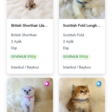
British Shorthair Lilac Renk Dişi Yavrumuz - 4646
Scottish Fold Longhair Lilac Bi Color 2 Aylık - 5908
British Shorthair
Scottish Fold
2 Aylık
2 Aylık
Dişi
Dişi
GÜVENILIR ÜYE
GÜVENILIR ÜYE
İstanbul
/
Beykoz
İstanbul
/
Beykoz