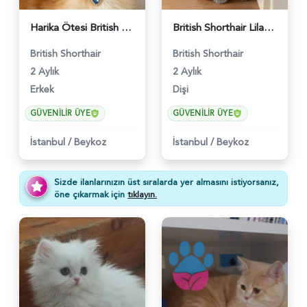
Harika Ötesi British Longhair Golden Parlayan Yıldız - 6141
British Shorthair Lilac Dişi Tatlı Kızımız - 5236
British Shorthair
British Shorthair
2 Aylık
2 Aylık
Erkek
Dişi
GÜVENILIR ÜYE
GÜVENILIR ÜYE
İstanbul
/
Beykoz
İstanbul
/
Beykoz
Sizde ilanlarınızın üst sıralarda yer almasını istiyorsanız,
öne çıkarmak için
tıklayın.