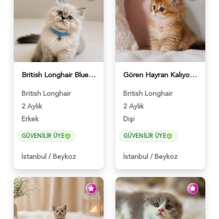
British Longhair Blue Point Erkek Pofuduk Yavrumuz - 6348
Gören Hayran Kalıyor! British Longhair Golden Dişi - 6345
British Longhair
British Longhair
2 Aylık
2 Aylık
Erkek
Dişi
GÜVENILIR ÜYE
GÜVENILIR ÜYE
İstanbul
/
Beykoz
İstanbul
/
Beykoz