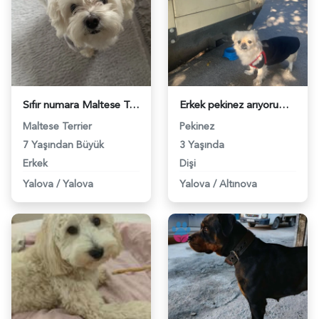
Sıfır numara Maltese Terrier köpeğime dişi eş arıyorum - 118982458
Erkek pekinez arıyorum - 118980897
Maltese Terrier
Pekinez
7 Yaşından Büyük
3 Yaşında
Erkek
Dişi
Yalova
/
Yalova
Yalova
/
Altınova