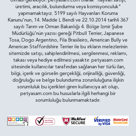
olması gerekiyor. petyasam.com olarak "hayvan satışı,
üretimi, aracılık, bulundurma veya komisyonculuk"
yapmamaktayız. 5199 sayılı Hayvanları Koruma
Kanunu'nun, 14. Madde L Bendi ve 22.10.2014 tarihli 367
sayılı Tarım ve Orman Bakanlığı 4. Bölge İzmir Şube
Müdürlüğü'nün yazısı gereği Pitbull Terrier, Japanese
Tosa, Dogo Argentino, Fila Brasileiro, American Bully ve
American Staffordshire Terrier ile bu ırkların melezlerinin
sitemizde satışı, sahiplendirilmesi, sergilenmesi, reklamı,
takası veya hediye edilmesi yasaktır. petyasam.com
sitesinde kullanıcılar tarafından sağlanan her türlü ilan,
bilgi, içerik ve görselin gerçekliği, orijinalliği, güvenliği,
doğruluğu ve belge bulundurma zorunluluğuna ilişkin
sorumluluk bu içerikleri giren kullanıcıya ait olup,
petyasam.com bu hususlarla ilgili herhangi bir
sorumluluğu bulunmamaktadır.