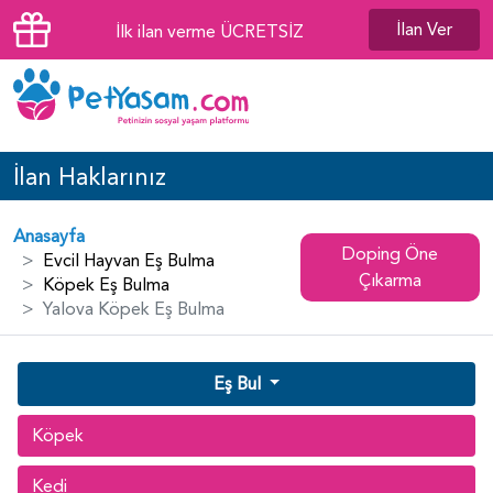
İlan Ver
İlk ilan verme ÜCRETSİZ
İlan Haklarınız
Anasayfa
Doping Öne
Evcil Hayvan Eş Bulma
Çıkarma
Köpek Eş Bulma
Yalova Köpek Eş Bulma
Eş Bul
Köpek
Kedi