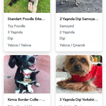
Standart Poodle Erkek Eş Arıyoruz - 10084
2 Yaşında Dişi Samoyed Safkan Köpeğimize Eş Arıyoruz - 10741
Toy Poodle
Samoyed
3 Yaşında
2 Yaşında
Dişi
Dişi
Yalova
/
Yalova
Yalova
/
Çınarcık
Kırma Border Collie - 10916
3 Yaşında Dişi Yorkshire Terrier’ime Eş Arıyorum - 11115