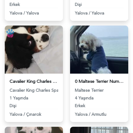
Erkek
Dişi
Yalova
/
Yalova
Yalova
/
Yalova
Cavalier King Charles Kızıma Eş Arıyorum - 1377
0 Maltese Terrier Numara Bir Dişi Eş İstiyorum - 1703
Cavalier King Charles Spaniel
Maltese Terrier
1 Yaşında
4 Yaşında
Dişi
Erkek
Yalova
/
Çınarcık
Yalova
/
Armutlu