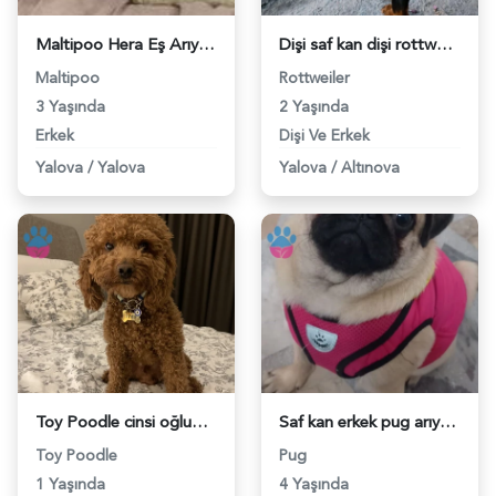
Maltipoo Hera Eş Arıyor - 1178
Dişi saf kan dişi rottweilera eş yakın şehirlerden - 118973186
Maltipoo
Rottweiler
3 Yaşında
2 Yaşında
Erkek
Dişi Ve Erkek
Yalova
/
Yalova
Yalova
/
Altınova
Toy Poodle cinsi oğluma eş arıyorum - 118969814
Saf kan erkek pug arıyoruz - 118964476
Toy Poodle
Pug
1 Yaşında
4 Yaşında