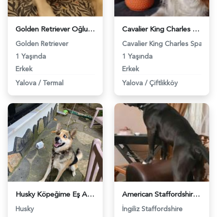
Golden Retriever Oğlumuza Eş Arıyoruz - 3177
Cavalier King Charles 15 Aylık Oğluma Eş Arıyorum - 3947
Golden Retriever
Cavalier King Charles Spaniel
1 Yaşında
1 Yaşında
Erkek
Erkek
Yalova
/
Termal
Yalova
/
Çiftlikköy
Husky Köpeğime Eş Arıyorum - 4502
American Staffordshire Oğluma Güzel Bir Eş Arıyoruz - 5451
Husky
İngiliz Staffordshire