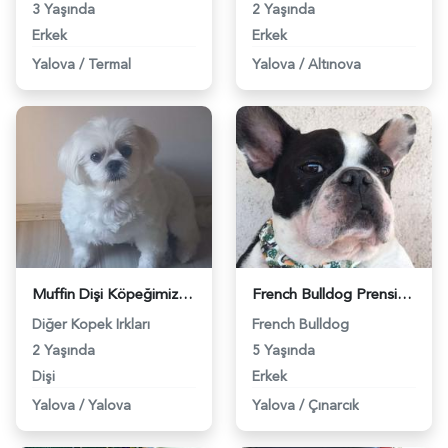
3 Yaşında
2 Yaşında
Erkek
Erkek
Yalova
/
Termal
Yalova
/
Altınova
Muffin Dişi Köpeğimize Eş Arıyoruz - 6303
French Bulldog Prensimize Safkan Prenses Eş Arıyoruz - 7726
Diğer Kopek Irkları
French Bulldog
2 Yaşında
5 Yaşında
Dişi
Erkek
Yalova
/
Yalova
Yalova
/
Çınarcık