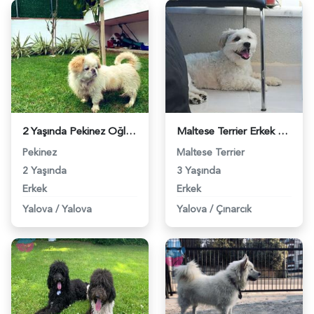
2 Yaşında Pekinez Oğlumuza Eş Arıyoruz - 9382
Maltese Terrier Erkek Köpeğime Eş Arıyorum - 9395
Pekinez
Maltese Terrier
2 Yaşında
3 Yaşında
Erkek
Erkek
Yalova
/
Yalova
Yalova
/
Çınarcık