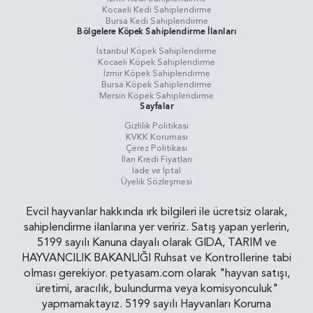
Kocaeli Kedi Sahiplendirme
Bursa Kedi Sahiplendirme
Bölgelere Köpek Sahiplendirme İlanları
İstanbul Köpek Sahiplendirme
Kocaeli Köpek Sahiplendirme
İzmir Köpek Sahiplendirme
Bursa Köpek Sahiplendirme
Mersin Köpek Sahiplendirme
Sayfalar
Gizlilik Politikasi
KVKK Koruması
Çerez Politikası
İlan Kredi Fiyatları
İade ve İptal
Üyelik Sözleşmesi
Evcil hayvanlar hakkında ırk bilgileri ile ücretsiz olarak,
sahiplendirme ilanlarına yer veririz. Satış yapan yerlerin,
5199 sayılı Kanuna dayalı olarak GIDA, TARIM ve
HAYVANCILIK BAKANLIĞI Ruhsat ve Kontrollerine tabi
olması gerekiyor. petyasam.com olarak "hayvan satışı,
üretimi, aracılık, bulundurma veya komisyonculuk"
yapmamaktayız. 5199 sayılı Hayvanları Koruma