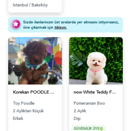
İstanbul
/
Bakırköy
Sizde ilanlarınızın üst sıralarda yer almasını istiyorsanız,
öne çıkarmak için
tıklayın.
Korekan POODLE mükemmel güzellikte - 5861
now White Teddy Face Pomeranian Boo Dişi | Ruhsatlı Üretim | Premium Kalite - 5742
Toy Poodle
Pomeranian Boo
2 Aylıktan Küçük
2 Aylık
Erkek
Dişi
GÜVENILIR ÜYE