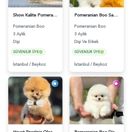
Show Kalite Pomeranian Boo Yavrusu | Teddy Face | Sağlık Garantili - 6175
Pomeranian Boo Safkan Yavrularımız - 6031
Pomeranian Boo
Pomeranian Boo
3 Aylık
3 Aylık
Dişi
Dişi Ve Erkek
GÜVENILIR ÜYE
GÜVENILIR ÜYE
İstanbul
/
Beykoz
İstanbul
/
Beykoz