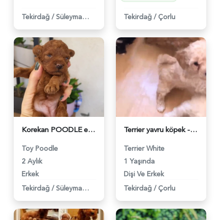
Tekirdağ
/
Süleymanpaşa
Tekirdağ
/
Çorlu
Korekan POODLE erkek yavru - 5526
Terrier yavru köpek - 4796
Toy Poodle
Terrier White
2 Aylık
1 Yaşında
Erkek
Dişi Ve Erkek
Tekirdağ
/
Süleymanpaşa
Tekirdağ
/
Çorlu