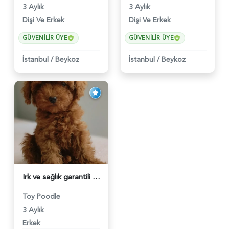
3 Aylık
3 Aylık
Dişi Ve Erkek
Dişi Ve Erkek
GÜVENILIR ÜYE
GÜVENILIR ÜYE
İstanbul
/
Beykoz
İstanbul
/
Beykoz
Irk ve sağlık garantili ev doğumlu Toy Poodle baba sahibi KDF kayıtlıdır - 6015
Toy Poodle
3 Aylık
Erkek