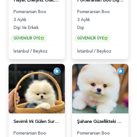
Hayat Enerjiniz Olacak Pomeranian Boo Bebekler - 6033
Pomeranian Boo Dişi 3 Aylık Safkan Güzelliğimiz - 6026
Pomeranian Boo
Pomeranian Boo
3 Aylık
3 Aylık
Dişi Ve Erkek
Dişi
GÜVENILIR ÜYE
GÜVENILIR ÜYE
İstanbul
/
Beykoz
İstanbul
/
Beykoz
Sevimli Irk Gülen Surat Pomeranian Boo - 6038
Şahane Güzellikteki Pomeranian Boo Bebekler - 6028
Pomeranian Boo
Pomeranian Boo