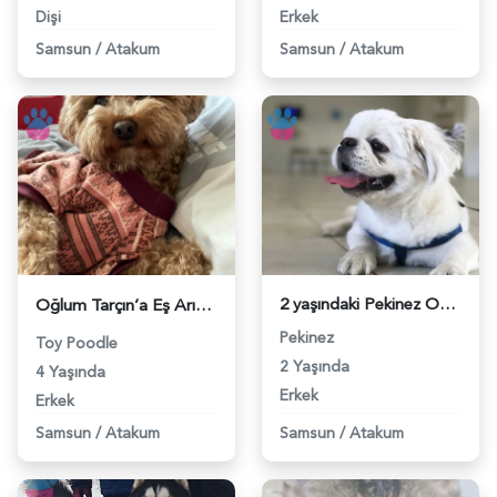
Dişi
Erkek
Samsun
/
Atakum
Samsun
/
Atakum
2 yaşındaki Pekinez Oğluma Eş Arıyorum - 118963292
Oğlum Tarçın’a Eş Arıyoruz❤️ - 118972434
Pekinez
Toy Poodle
2 Yaşında
4 Yaşında
Erkek
Erkek
Samsun
/
Atakum
Samsun
/
Atakum