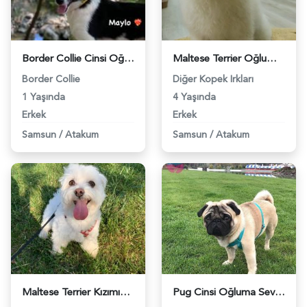
Border Collie Cinsi Oğluma Eş Arıyorum - 7445
Maltese Terrier Oğlum Spat&#8217;a Eş Arıyorum - 9783
Border Collie
Diğer Kopek Irkları
1 Yaşında
4 Yaşında
Erkek
Erkek
Samsun
/
Atakum
Samsun
/
Atakum
Maltese Terrier Kızımıza Eş Arıyorum - 9874
Pug Cinsi Oğluma Sevimli Bir Eş Arıyoruz - 10518