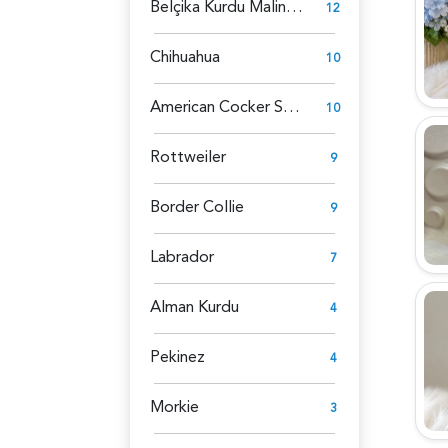
Belçika Kurdu Malinois
12
Chihuahua
10
American Cocker Spaniel
10
Rottweiler
9
Border Collie
9
Labrador
7
Alman Kurdu
4
Pekinez
4
Morkie
3