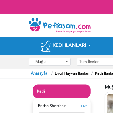
KEDI İLANLARI
Muğla
Tüm İlceler
Anasayfa
Evcil Hayvan İlanları
Kedi İlanla
Muğl
Kedi
British Shorthair
1161