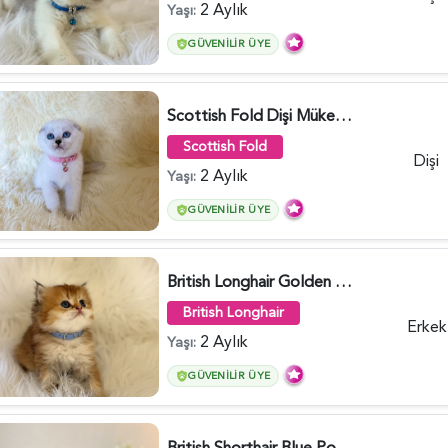
2 Aylık
Yaşı:
GÜVENILIR ÜYE
Scottish Fold Dişi Mükemmel Yavrumuz - 5909
Scottish Fold
Dişi
2 Aylık
Yaşı:
GÜVENILIR ÜYE
British Longhair Golden Erkek Yavrumuz - 5910
British Longhair
Erkek
2 Aylık
Yaşı:
GÜVENILIR ÜYE
British Shorthair Blue Point Kızımız 2 Aylık - 5149