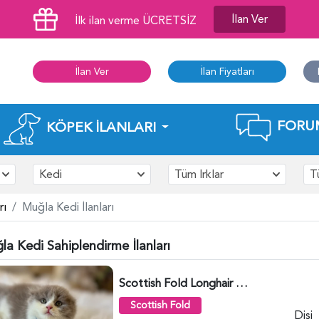
İlan Ver
İlk ilan verme ÜCRETSİZ
İlan Ver
İlan Fiyatları
FORU
KÖPEK İLANLARI
Kedi
Tüm Irklar
T
rı
Muğla Kedi İlanları
a Kedi Sahiplendirme İlanları
Scottish Fold Longhair Lilac Bi Color 2 Aylık - 5908
Scottish Fold
Dişi