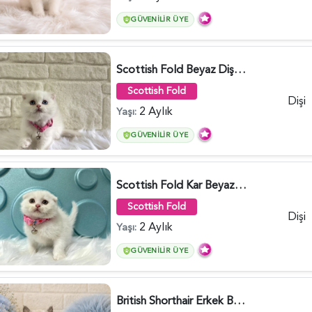
GÜVENILIR ÜYE
Scottish Fold Beyaz Dişi Baby Face 2 Aylık - 3704
Scottish Fold
Dişi
2 Aylık
Yaşı:
GÜVENILIR ÜYE
Scottish Fold Kar Beyazı Dişi 2 Aylık - 2980
Scottish Fold
Dişi
2 Aylık
Yaşı:
GÜVENILIR ÜYE
British Shorthair Erkek Bluepoint 2 Aylık - 4448