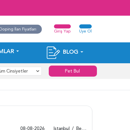
Doping İlan Fiyatları
Giriş Yap
Üye Ol
MLAR
BLOG
üm Cinsiyetler
Pet Bul
08-08-2026
Istanbul
/
Beykoz