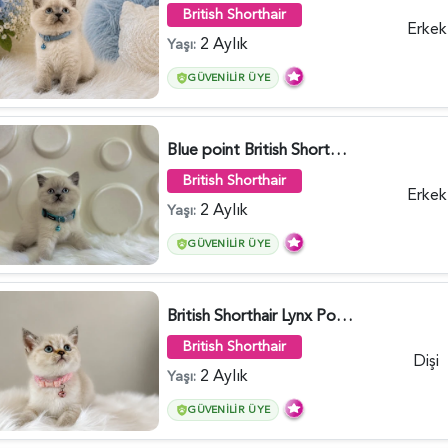
British Shorthair
Erkek
2 Aylık
Yaşı:
GÜVENILIR ÜYE
Blue point British Shorthair Kedim 2 Aylık - 4132
British Shorthair
Erkek
2 Aylık
Yaşı:
GÜVENILIR ÜYE
British Shorthair Lynx Point Dişi Yavrumuz Yuva Arıyor - 5148
British Shorthair
Dişi
2 Aylık
Yaşı:
GÜVENILIR ÜYE