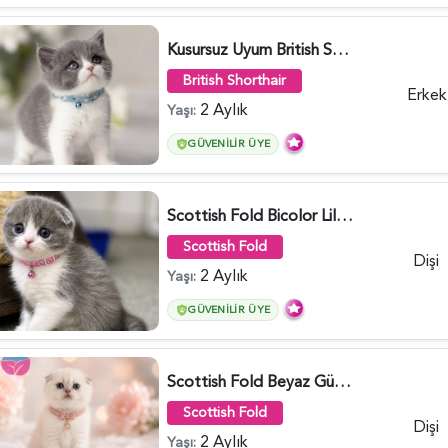
Kusursuz Uyum British Shorthair Bi Color Erkek - 6011
British Shorthair
Erkek
2 Aylık
Yaşı:
GÜVENILIR ÜYE
Scottish Fold Bicolor Lilac Dişi - 6014
Scottish Fold
Dişi
2 Aylık
Yaşı:
GÜVENILIR ÜYE
Scottish Fold Beyaz Güzellik 2 Aylık - 4690
Scottish Fold
Dişi
2 Aylık
Yaşı: