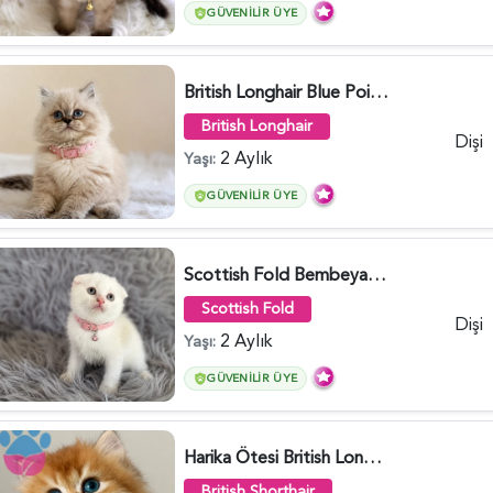
GÜVENILIR ÜYE
British Longhair Blue Point Afrodit Yuva Arıyor - 6118
British Longhair
Dişi
2 Aylık
Yaşı:
GÜVENILIR ÜYE
Scottish Fold Bembeyaz Pembe Burun Yavrumuz - 6120
Scottish Fold
Dişi
2 Aylık
Yaşı:
GÜVENILIR ÜYE
Harika Ötesi British Longhair Golden Parlayan Yıldız - 6141
British Shorthair