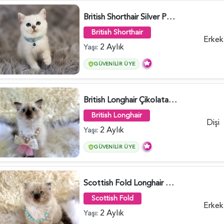
British Shorthair Silver Point Erkek 2 Aylık - 6122
British Shorthair
Erkek
2 Aylık
Yaşı:
GÜVENILIR ÜYE
British Longhair Çikolata Nadir Renk Göz Kamaştırıcı - 6117
British Longhair
Dişi
2 Aylık
Yaşı:
GÜVENILIR ÜYE
Scottish Fold Longhair Çikolata Erkek Yavrumuz - 6119
Scottish Fold
Erkek
2 Aylık
Yaşı: