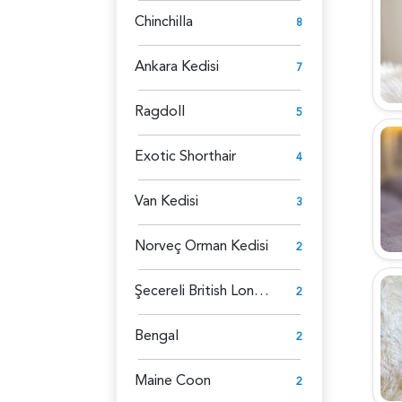
Chinchilla
8
Ankara Kedisi
7
Ragdoll
5
Exotic Shorthair
4
Van Kedisi
3
Norveç Orman Kedisi
2
Şecereli British Longhair
2
Bengal
2
Maine Coon
2