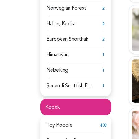
Norwegian Forest
2
Habeş Kedisi
2
European Shorthair
2
Himalayan
1
Nebelung
1
Şecereli Scottish Fold
1
Köpek
Toy Poodle
403