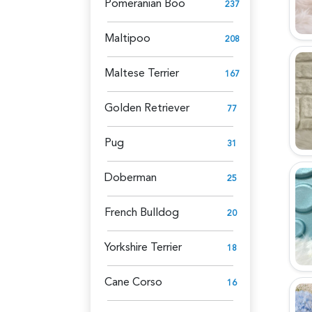
Pomeranian Boo
237
Maltipoo
208
Maltese Terrier
167
Golden Retriever
77
Pug
31
Doberman
25
French Bulldog
20
Yorkshire Terrier
18
Cane Corso
16