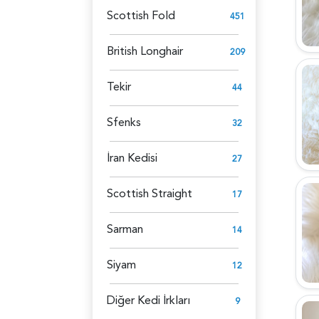
Scottish Fold
451
British Longhair
209
Tekir
44
Sfenks
32
İran Kedisi
27
Scottish Straight
17
Sarman
14
Siyam
12
Diğer Kedi İrkları
9