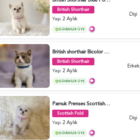
British Shorthair
Dişi
2 Aylık
Yaşı:
GÜVENILIR ÜYE
British shorthair Bicolor Lilac Erkek - 5905
British Shorthair
Erkek
2 Aylık
Yaşı:
GÜVENILIR ÜYE
Pamuk Prenses Scottish Fold Maviş Yavrumuz - 6009
Scottish Fold
Dişi
2 Aylık
Yaşı:
GÜVENILIR ÜYE