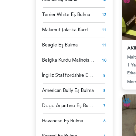
Terrier White Eş Bulma
12
Malamut (alaska Kurdu) Eş Bulma
11
Beagle Eş Bulma
11
Malt
Belçika Kurdu Malinois Eş Bulma
10
1 Ya
Erke
İ̇ngiliz Staffordshire Eş Bulma
8
Mers
American Bully Eş Bulma
8
Dogo Arjantıno Eş Bulma
7
Havanese Eş Bulma
6
Kangal Eş Bulma