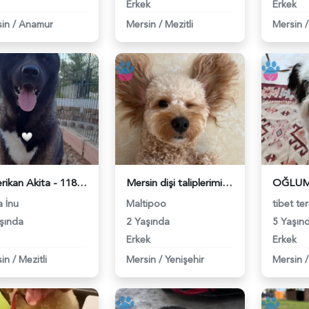
Erkek
Erkek
in
/
Anamur
Mersin
/
Mezitli
Mersin
/
Amerikan Akita - 118979648
Mersin dişi taliplerimizi bekliyoruz - 118979562
a İnu
Maltipoo
tibet ter
şında
2 Yaşında
5 Yaşın
Erkek
Erkek
in
/
Mezitli
Mersin
/
Yenişehir
Mersin
/