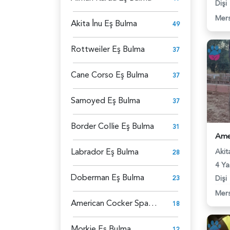
Dişi
Mers
Akita İ̇nu Eş Bulma
49
Rottweiler Eş Bulma
37
Cane Corso Eş Bulma
37
Samoyed Eş Bulma
37
Border Collie Eş Bulma
31
Labrador Eş Bulma
Akit
28
4 Ya
Doberman Eş Bulma
Dişi
23
Mers
American Cocker Spaniel Eş Bulma
18
Morkie Eş Bulma
12