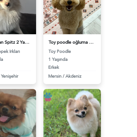
Pomerian Spitz 2 Yaşında Eş Arıyor - 118983452
Toy poodle oğluma gelin arıyorum - 118983200
pek Irkları
Toy Poodle
da
1 Yaşında
Erkek
Yenişehir
Mersin
/
Akdeniz