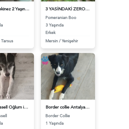
Erkek pekinez 2 Yaşında Eş Arıyoruz - 118982186
3 YASİNDAKİ ZERO CUP ERKEK POMERNIANIMA ES ARİYORUM - 118981967
Pomeranian Boo
da
3 Yaşında
Erkek
Tarsus
Mersin
/
Yenişehir
Jack Russell Oğlum için Eş aramaktayım. - 118979876
Border collie Antalya/serik - 118979729
sell
Border Collie
da
1 Yaşında