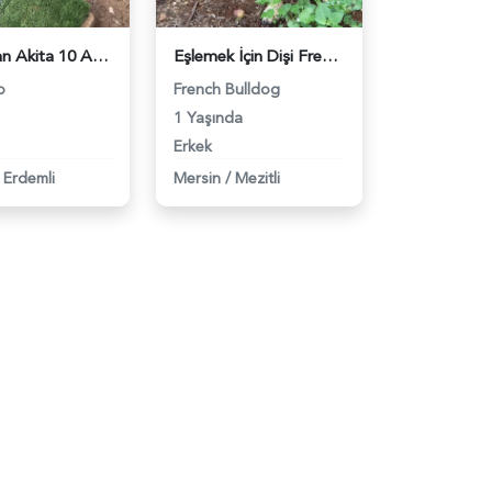
Amerikan Akita 10 Aylık Eş Arıyor - 118974822
Eşlemek İçin Dişi French Bulldog Aranıyor - 118974409
o
French Bulldog
1 Yaşında
Erkek
Erdemli
Mersin
/
Mezitli