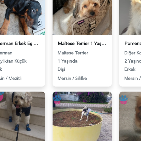
Doberman Erkek Eş Arıyoruz - 118984527
Maltese Terrier 1 Yaşında Dişi Kızgınlıkta - 118984087
erman
Maltese Terrier
Diğer Ko
ylıktan Küçük
1 Yaşında
2 Yaşın
k
Dişi
Erkek
in
/
Mezitli
Mersin
/
Silifke
Mersin
/