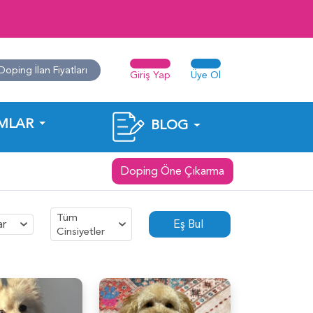
Doping İlan Fiyatları
Giriş Yap
Üye Ol
MLAR
BLOG
Doping Öne Çıkarma
Tüm
ar
Eş Bul
Cinsiyetler