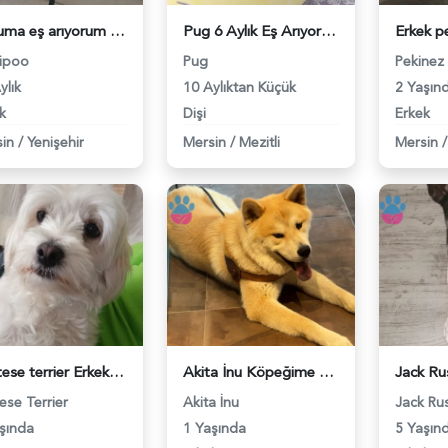
Oğluma eş arıyorum 18 aylık maltipoo - 118982483
Pug 6 Aylık Eş Arıyor - 118982369
ipoo
Pug
Pekinez
ylık
10 Aylıktan Küçük
2 Yaşın
k
Dişi
Erkek
in
/
Yenişehir
Mersin
/
Mezitli
Mersin
/
Maltese terrier Erkek Köpeğime Eş Arıyorum - 118981223
Akita İnu Köpeğime Eş Arıyorum - 118981152
ese Terrier
Akita İnu
Jack Rus
şında
1 Yaşında
5 Yaşın