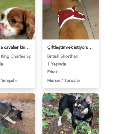
3 yaşında cavalier king charles - 118977386
Çiftleştirmek istiyoruz - 118976867
 King Charles Spaniel
British Shorthair
da
1 Yaşında
Erkek
Yenişehir
Mersin
/
Toroslar