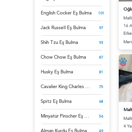
English Cocker Eş Bulma
101
Malt
16 A
Jack Russell Eş Bulma
97
Erke
Shih Tzu Eş Bulma
Mers
93
Chow Chow Eş Bulma
87
Husky Eş Bulma
81
Cavalier King Charles Spaniel Eş Bulma
75
Spitz Eş Bulma
68
Minyatür Pinscher Eş Bulma
56
Malt
4 Ya
Alman Kurdu Eş Bulma
49