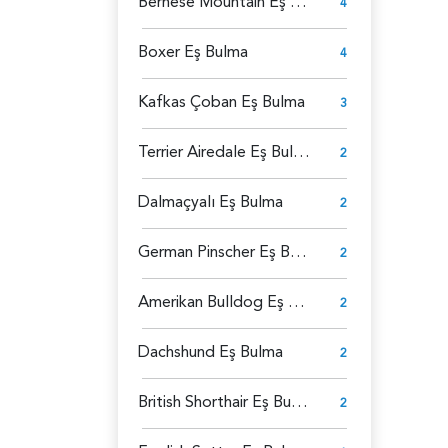
Bernese Mountain Eş Bulma
4
Boxer Eş Bulma
4
Kafkas Çoban Eş Bulma
3
Terrier Airedale Eş Bulma
2
Dalmaçyalı Eş Bulma
2
German Pinscher Eş Bulma
2
Amerikan Bulldog Eş Bulma
2
Dachshund Eş Bulma
2
British Shorthair Eş Bulma
2