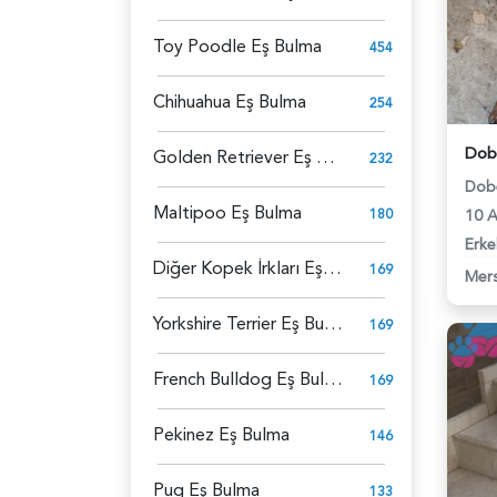
Toy Poodle Eş Bulma
454
Chihuahua Eş Bulma
254
Golden Retriever Eş Bulma
232
Dob
Maltipoo Eş Bulma
180
10 A
Erke
Diğer Kopek İrkları Eş Bulma
169
Mers
Yorkshire Terrier Eş Bulma
169
French Bulldog Eş Bulma
169
Pekinez Eş Bulma
146
Pug Eş Bulma
133