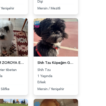
Dişi
Yenişehir
Mersin
/
Mezitli
OĞLUM ZOROYA EŞ ARIYORUM ( TERRİER ) - 118979283
Shih Tzu Köpeğim Gece Eş Arıyor - 118979099
rier tibetan
Shih Tzu
da
1 Yaşında
Erkek
Silifke
Mersin
/
Yenişehir