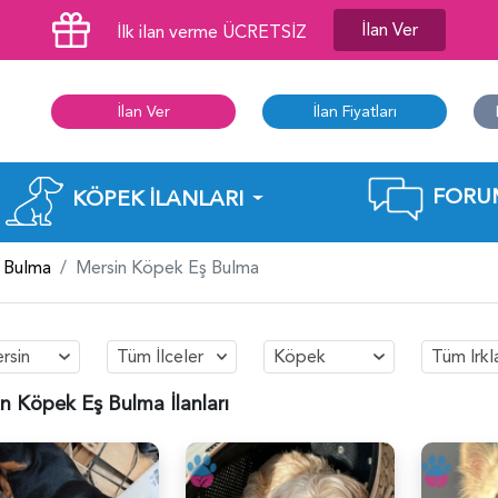
İlan Ver
İlk ilan verme ÜCRETSİZ
İlan Ver
İlan Fiyatları
FORU
KÖPEK İLANLARI
 Bulma
Mersin Köpek Eş Bulma
rsin
Tüm İlceler
Köpek
Tüm Irkl
n Köpek Eş Bulma İlanları