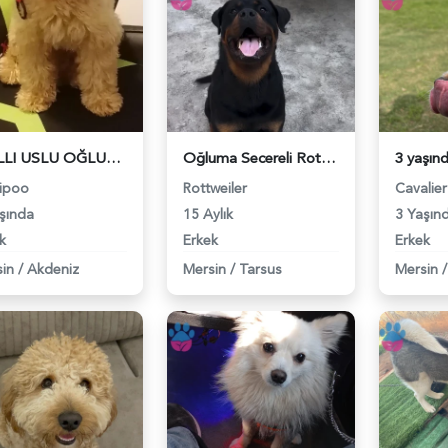
AKILLI USLU OĞLUŞUMA EŞ ARIYORUM - 118978693
Oğluma Secereli Rottweiller eş arıyorum - 118978576
ipoo
Rottweiler
Cavalier
şında
15 Aylık
3 Yaşın
k
Erkek
Erkek
in
/
Akdeniz
Mersin
/
Tarsus
Mersin
/