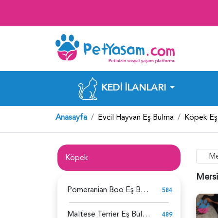
KEDI İLANLARI
Anasayfa
Evcil Hayvan Eş Bulma
Köpek Eş
Me
Köpek
Mersi
Pomeranian Boo Eş Bulma
584
Maltese Terrier Eş Bulma
489