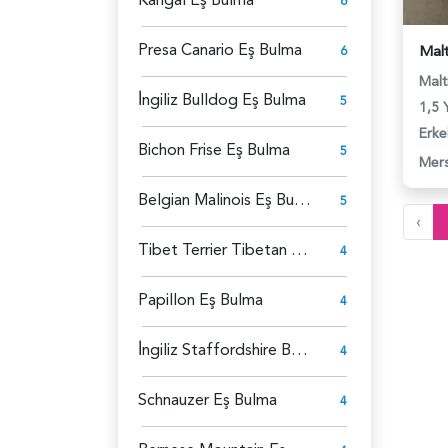
6
Presa Canario Eş Bulma
6
Malt
İ̇ngiliz Bulldog Eş Bulma
5
1,5 
Erke
Bichon Frise Eş Bulma
5
Mers
Belgian Malinois Eş Bulma
5
‹
Tibet Terrier Tibetan Eş Bulma
4
Papillon Eş Bulma
4
İ̇ngiliz Staffordshire Bull Terrier Eş Bulma
4
Schnauzer Eş Bulma
4