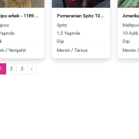
Maltipo erkek - 118976157
Pomeranian Spitz Tilki Surat 1,5 Yaşında Eş Arıyor - 118974922
ipoo
Spitz
Maltipo
Yaşında
1,5 Yaşında
10 Aylık
k
Dişi
Dişi
in
/
Yenişehir
Mersin
/
Tarsus
Mersin
/
1
2
3
›