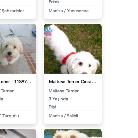
Erkek
/
Şehzadeler
Manisa
/
Yunusemre
Maltes terier - 118975389
Maltese Terrier Cinsi Kızıma Eş Arıyorum - 118975202
Terrier
Maltese Terrier
da
3 Yaşında
Dişi
/
Turgutlu
Manisa
/
Salihli