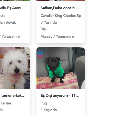
Toy Poodle Eş Aranıyor - 118979805
Safkan,Daha önce hiç çiftleşmedi,Ücretsiz Çiftleştirme arıyorum - 118978729
dle
Cavalier King Charles Spaniel
dan Büyük
3 Yaşında
Dişi
/
Yunusemre
Manisa
/
Yunusemre
Maltese terrier erkek 3 numara - 118977519
Eş Dişi arıyorum - 118976503
Terrier
Pug
da
1 Yaşında