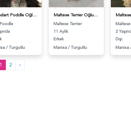
Standart Poddle Oğluma Eş Arıyorum - 118968303
Maltese Terrier Oğluma Eş Arıyorum - 118961894
 Poodle
Maltese Terrier
Maltese 
şında
11 Aylık
2 Yaşın
k
Erkek
Dişi
isa
/
Turgutlu
Manisa
/
Turgutlu
Manisa
1
2
›