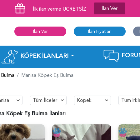
İlan Ver
İlk ilan verme ÜCRETSİZ
İlan Ver
İlan Fiyatları
FORU
KÖPEK İLANLARI
 Bulma
Manisa Köpek Eş Bulma
nisa
Tüm İlceler
Köpek
Tüm Irkl
a Köpek Eş Bulma İlanları