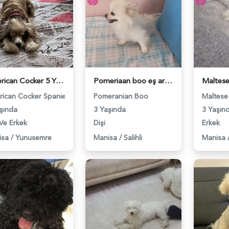
American Cocker 5 Yaşında Eş Arıyor - 118974786
Pomeriaan boo eş arıyoruz - 118970460
ican Cocker Spaniel
Pomeranian Boo
Maltese 
şında
3 Yaşında
3 Yaşın
 Ve Erkek
Dişi
Erkek
isa
/
Yunusemre
Manisa
/
Salihli
Manisa