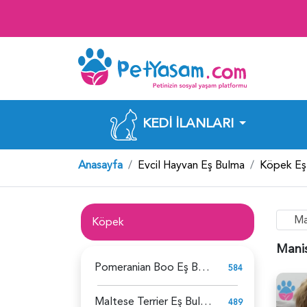
KEDI İLANLARI
Anasayfa
Evcil Hayvan Eş Bulma
Köpek Eş
Ma
Köpek
Manis
Pomeranian Boo Eş Bulma
584
Maltese Terrier Eş Bulma
489