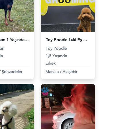
Doberman 1 Yaşında Eş Aranıyor - 118981852
Toy Poodle Luki Eş Arıyor - 118981749
an
Toy Poodle
da
1,5 Yaşında
Erkek
/
Şehzadeler
Manisa
/
Alaşehir