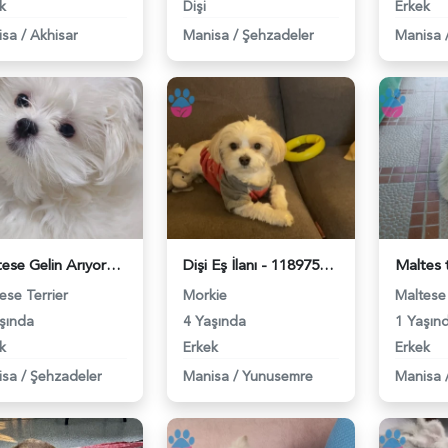
k
Dişi
Erkek
isa
/
Akhisar
Manisa
/
Şehzadeler
Manisa
Maltese Gelin Arıyoruz - 118976490
Dişi Eş İlanı - 118975472
ese Terrier
Morkie
Maltese 
şında
4 Yaşında
1 Yaşın
k
Erkek
Erkek
isa
/
Şehzadeler
Manisa
/
Yunusemre
Manisa