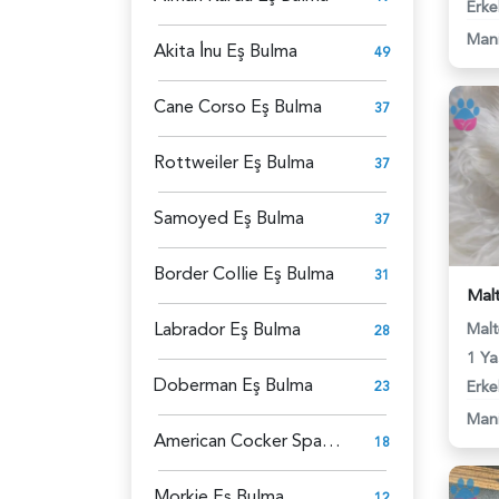
Erke
Man
Akita İ̇nu Eş Bulma
49
Cane Corso Eş Bulma
37
Rottweiler Eş Bulma
37
Samoyed Eş Bulma
37
Border Collie Eş Bulma
31
Labrador Eş Bulma
Malt
28
1 Ya
Doberman Eş Bulma
Erke
23
Man
American Cocker Spaniel Eş Bulma
18
Morkie Eş Bulma
12