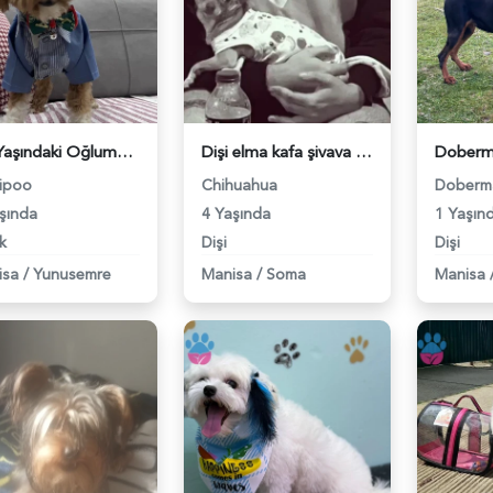
1,5 Yaşındaki Oğlumuz Zuma İçin Eş Arıyoruz - 118984600
Dişi elma kafa şivava - 118982677
ipoo
Chihuahua
Doberm
şında
4 Yaşında
1 Yaşın
k
Dişi
Dişi
isa
/
Yunusemre
Manisa
/
Soma
Manisa