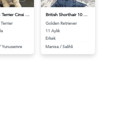
Maltese Terrier Cinsi Kızıma Eş Arıyorum - 118961975
British Shorthair 10 Aylık Golden Kedime Eş Arıyorum - 1386
Terrier
Golden Retriever
da
11 Aylık
Erkek
/
Yunusemre
Manisa
/
Salihli