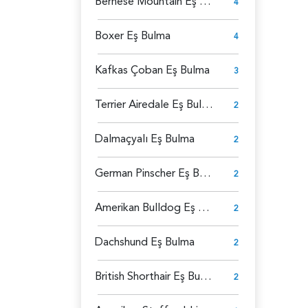
Bernese Mountain Eş Bulma
4
Boxer Eş Bulma
4
Kafkas Çoban Eş Bulma
3
Terrier Airedale Eş Bulma
2
Dalmaçyalı Eş Bulma
2
German Pinscher Eş Bulma
2
Amerikan Bulldog Eş Bulma
2
Dachshund Eş Bulma
2
British Shorthair Eş Bulma
2