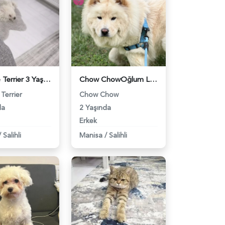
Maltese Terrier 3 Yaşında Oğluma Eş Arıyorum - 118968979
Chow ChowOğlum Leon'a Eş Arıyorum - 118968929
Terrier
Chow Chow
da
2 Yaşında
Erkek
/
Salihli
Manisa
/
Salihli