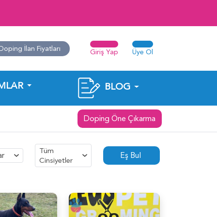
Doping İlan Fiyatları
Giriş Yap
Üye Ol
MLAR
BLOG
Doping Öne Çıkarma
Tüm
ar
Eş Bul
Cinsiyetler