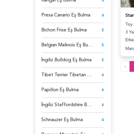
6
Presa Canario Eş Bulma
6
Toy
Bichon Frise Eş Bulma
5
3 Ya
Erke
Belgian Malinois Eş Bulma
5
Man
İ̇ngiliz Bulldog Eş Bulma
5
‹
Tibet Terrier Tibetan Eş Bulma
4
Papillon Eş Bulma
4
İ̇ngiliz Staffordshire Bull Terrier Eş Bulma
4
Schnauzer Eş Bulma
4