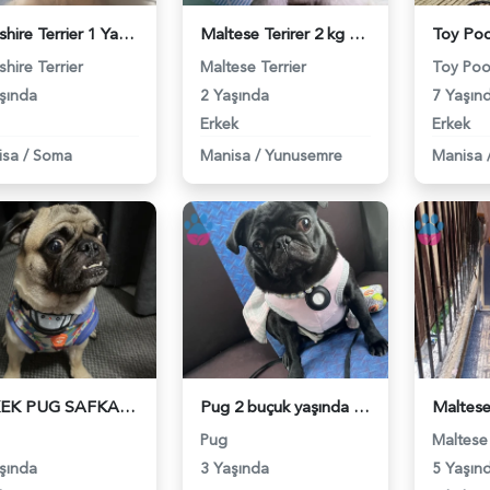
Yorkshire Terrier 1 Yaşında Eş Arıyor - 118981639
Maltese Terirer 2 kg 2 yaşında erkek - 118981325
shire Terrier
Maltese Terrier
Toy Poo
şında
2 Yaşında
7 Yaşın
Erkek
Erkek
isa
/
Soma
Manisa
/
Yunusemre
Manisa
ERKEK PUG SAFKAN KÖPEĞİME KIRMA OLMAYAN DİŞİ ARIYORUM - 118978171
Pug 2 buçuk yaşında - 118977959
Pug
Maltese 
şında
3 Yaşında
5 Yaşın