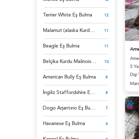
Terrier White Eş Bulma
12
Malamut (alaska Kurdu) Eş Bulma
11
Beagle Eş Bulma
11
Amer
Belçika Kurdu Malinois Eş Bulma
10
5 Ya
Dişi
American Bully Eş Bulma
8
Man
İ̇ngiliz Staffordshire Eş Bulma
8
Dogo Arjantıno Eş Bulma
7
Havanese Eş Bulma
6
Kangal Eş Bulma