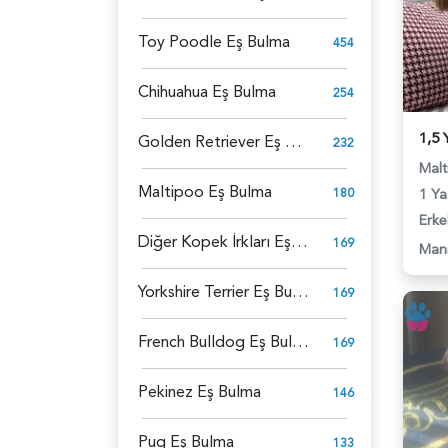
Toy Poodle Eş Bulma
454
Chihuahua Eş Bulma
254
Golden Retriever Eş Bulma
232
Malt
Maltipoo Eş Bulma
180
1 Ya
Erke
Diğer Kopek İrkları Eş Bulma
169
Man
Yorkshire Terrier Eş Bulma
169
French Bulldog Eş Bulma
169
Pekinez Eş Bulma
146
Pug Eş Bulma
133