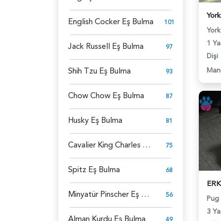
English Cocker Eş Bulma
101
York
1 Ya
Jack Russell Eş Bulma
97
Dişi
Shih Tzu Eş Bulma
Man
93
Chow Chow Eş Bulma
87
Husky Eş Bulma
81
Cavalier King Charles Spaniel Eş Bulma
75
Spitz Eş Bulma
68
Minyatür Pinscher Eş Bulma
56
Pug
3 Ya
Alman Kurdu Eş Bulma
49