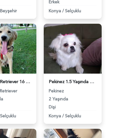
Erkek
Beyşehir
Konya
/
Selçuklu
Golden Retriever 16 Aylık Köpeğime Eş Arıyorum - 4012
Pekinez 1.5 Yaşında Kızıma Eş Arıyorum - 4245
Retriever
Pekinez
da
2 Yaşında
Dişi
Selçuklu
Konya
/
Selçuklu