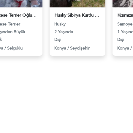
Maltese Terrier Oğlum İçin Dişi Eş Arıyoruz - 7080
Husky Sibirya Kurdu Kızıma Erkek Arıyorum - 7146
ese Terrier
Husky
Samoye
şından Büyük
2 Yaşında
1 Yaşın
k
Dişi
Dişi
ya
/
Selçuklu
Konya
/
Seydişehir
Konya
/