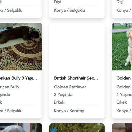
k
Dişi
Dişi
ya
/
Selçuklu
Konya
/
Selçuklu
Konya
/
Amerikan Bully 3 Yaşında Leo Eş Arıyor - 2423
British Shorthair Şecereli Golden Oğluma Eş Arıyorum - 3821
ican Bully
Golden Retriever
Golden 
şında
2 Yaşında
1 Yaşın
k
Erkek
Erkek
ya
/
Selçuklu
Konya
/
Karatay
Konya
/