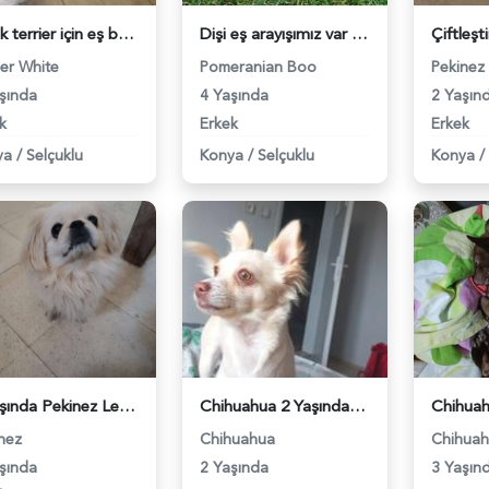
Erkek terrier için eş bulma - 118979740
Dişi eş arayışımız var - 118979524
ier White
Pomeranian Boo
Pekinez
şında
4 Yaşında
2 Yaşın
k
Erkek
Erkek
ya
/
Selçuklu
Konya
/
Selçuklu
Konya
/
3 Yaşında Pekinez Leo Eş Arıyor - 118961577
Chihuahua 2 Yaşında Kızıma Eş Arıyorum - 397
nez
Chihuahua
Chihua
şında
2 Yaşında
3 Yaşın