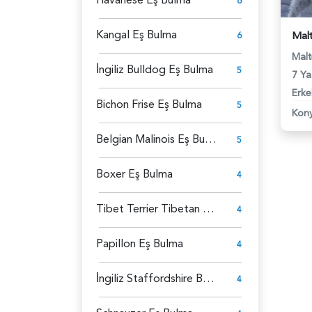
6
Kangal Eş Bulma
6
Malt
İ̇ngiliz Bulldog Eş Bulma
5
7 Ya
Erke
Bichon Frise Eş Bulma
5
Kon
Belgian Malinois Eş Bulma
5
Boxer Eş Bulma
4
Tibet Terrier Tibetan Eş Bulma
4
Papillon Eş Bulma
4
İ̇ngiliz Staffordshire Bull Terrier Eş Bulma
4