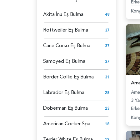
Erke
Kon
Akita İ̇nu Eş Bulma
49
Rottweiler Eş Bulma
37
Cane Corso Eş Bulma
37
Samoyed Eş Bulma
37
Border Collie Eş Bulma
31
Labrador Eş Bulma
Amer
28
3 Ya
Doberman Eş Bulma
Erke
23
Kon
American Cocker Spaniel Eş Bulma
18
Terrier White Eş Bulma
12