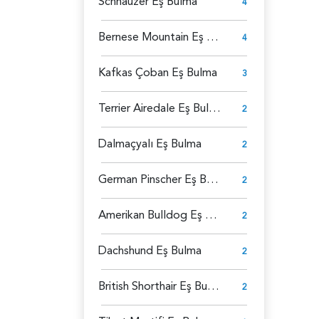
Schnauzer Eş Bulma
4
Bernese Mountain Eş Bulma
4
Kafkas Çoban Eş Bulma
3
Terrier Airedale Eş Bulma
2
Dalmaçyalı Eş Bulma
2
German Pinscher Eş Bulma
2
Amerikan Bulldog Eş Bulma
2
Dachshund Eş Bulma
2
British Shorthair Eş Bulma
2