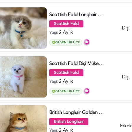
Scottish Fold Longhair Lilac Bi Color 2 Aylık - 5908
Scottish Fold
Dişi
2 Aylık
Yaşı:
GÜVENILIR ÜYE
Scottish Fold Dişi Mükemmel Yavrumuz - 5909
Scottish Fold
Dişi
2 Aylık
Yaşı:
GÜVENILIR ÜYE
British Longhair Golden Erkek Yavrumuz - 5910
British Longhair
Erkek
2 Aylık
Yaşı: