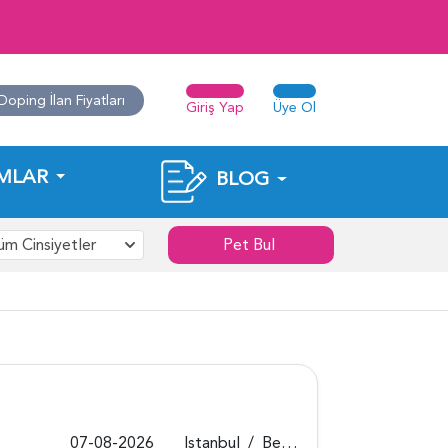
Doping İlan Fiyatları
Giriş Yap
Üye Ol
MLAR
BLOG
üm Cinsiyetler
Pet Bul
07-08-2026
Istanbul
/
Beykoz