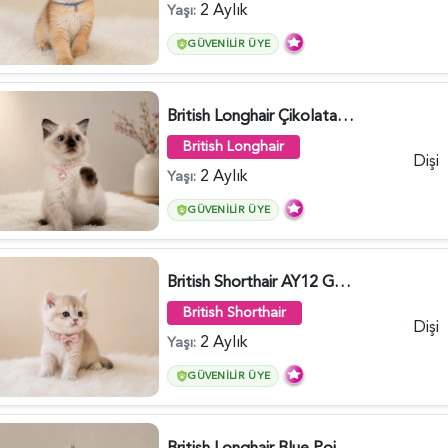
2 Aylık
Yaşı:
GÜVENILIR ÜYE
British Longhair Çikolatalı Sütlü Dişi Yavrumuz - 6347
British Longhair
Dişi
2 Aylık
Yaşı:
GÜVENILIR ÜYE
British Shorthair AY12 Güzel Kızımız - 6349
British Shorthair
Dişi
2 Aylık
Yaşı:
GÜVENILIR ÜYE
British Longhair Blue Point Erkek Pofuduk Yavrumuz - 6348