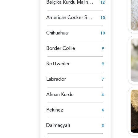
Belçika Kurdu Malinois
12
American Cocker Spaniel
10
Chihuahua
10
Border Collie
9
Rottweiler
9
Labrador
7
Alman Kurdu
4
Pekinez
4
Dalmaçyalı
3