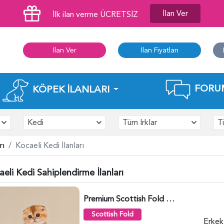
İlan Ver
İlk ilan verme ÜCRETSİZ
İlan Ver
İlan Fiyatları
FORU
KÖPEK İLANLARI
Kedi
Tüm Irklar
T
rı
Kocaeli Kedi İlanları
eli Kedi Sahiplendirme İlanları
Premium Scottish Fold Golden Yavru - 6400
Scottish Fold
Erkek