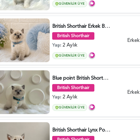
GÜVENILIR ÜYE
British Shorthair Erkek Bluepoint 2 Aylık - 4448
British Shorthair
Erkek
2 Aylık
Yaşı:
GÜVENILIR ÜYE
Blue point British Shorthair Kedim 2 Aylık - 4132
British Shorthair
Erkek
2 Aylık
Yaşı:
GÜVENILIR ÜYE
British Shorthair Lynx Point Dişi Yavrumuz Yuva Arıyor - 5148
British Shorthair