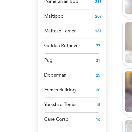
Pomeranian Boo
238
Maltipoo
209
Maltese Terrier
167
Golden Retriever
77
Pug
31
Doberman
25
French Bulldog
20
Yorkshire Terrier
18
Cane Corso
16