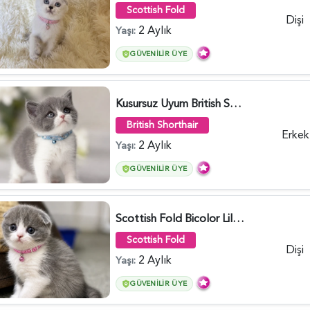
Scottish Fold
Dişi
2 Aylık
Yaşı:
GÜVENILIR ÜYE
Kusursuz Uyum British Shorthair Bi Color Erkek - 6011
British Shorthair
Erkek
2 Aylık
Yaşı:
GÜVENILIR ÜYE
Scottish Fold Bicolor Lilac Dişi - 6014
Scottish Fold
Dişi
2 Aylık
Yaşı:
GÜVENILIR ÜYE