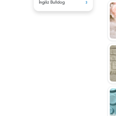
İ̇ngiliz Bulldog
3