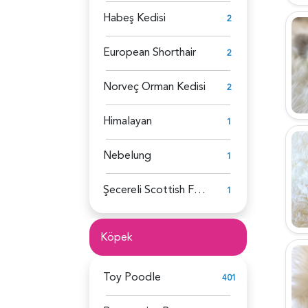
Habeş Kedisi
2
European Shorthair
2
Norveç Orman Kedisi
2
Himalayan
1
Nebelung
1
Şecereli Scottish Fold
1
Köpek
Toy Poodle
401