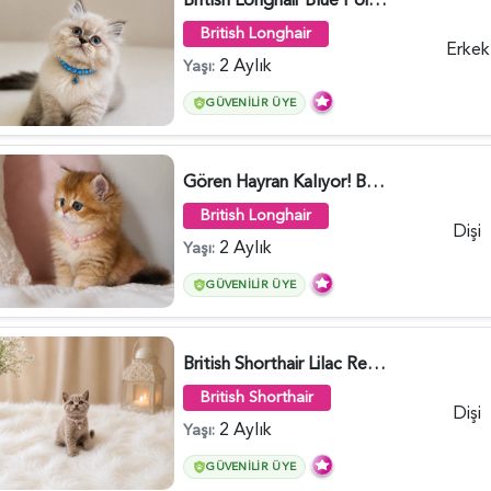
British Longhair
Erkek
2 Aylık
Yaşı:
GÜVENILIR ÜYE
Gören Hayran Kalıyor! British Longhair Golden Dişi - 6345
British Longhair
Dişi
2 Aylık
Yaşı:
GÜVENILIR ÜYE
British Shorthair Lilac Renk Dişi Yavrumuz - 4646
British Shorthair
Dişi
2 Aylık
Yaşı:
GÜVENILIR ÜYE