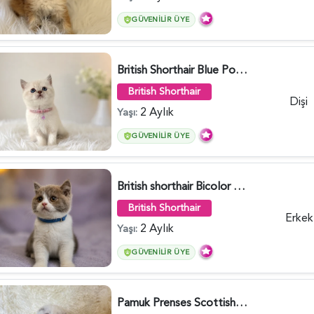
GÜVENILIR ÜYE
British Shorthair Blue Point Kızımız 2 Aylık - 5149
British Shorthair
Dişi
2 Aylık
Yaşı:
GÜVENILIR ÜYE
British shorthair Bicolor Lilac Erkek - 5905
British Shorthair
Erkek
2 Aylık
Yaşı:
GÜVENILIR ÜYE
Pamuk Prenses Scottish Fold Maviş Yavrumuz - 6009