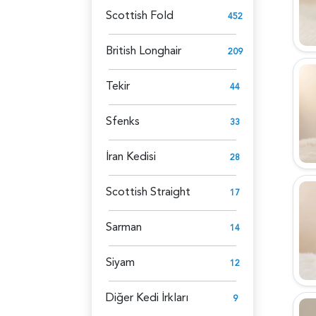
Scottish Fold
452
British Longhair
209
Tekir
44
Sfenks
33
İran Kedisi
28
Scottish Straight
17
Sarman
14
Siyam
12
Diğer Kedi İrkları
9