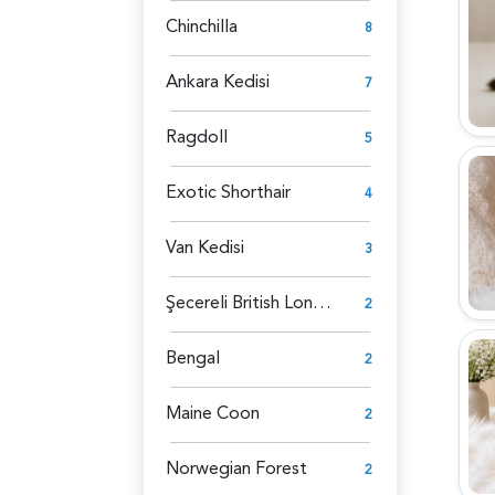
Chinchilla
8
Ankara Kedisi
7
Ragdoll
5
Exotic Shorthair
4
Van Kedisi
3
Şecereli British Longhair
2
Bengal
2
Maine Coon
2
Norwegian Forest
2