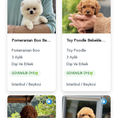
Pomeranian Boo Bebekler 2 Aylıklar - 6021
Toy Poodle Bebekler Yuva Arıyor - 5970
Pomeranian Boo
Toy Poodle
3 Aylık
3 Aylık
Dişi Ve Erkek
Dişi Ve Erkek
GÜVENILIR ÜYE
GÜVENILIR ÜYE
İstanbul
/
Beykoz
İstanbul
/
Beykoz