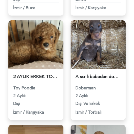
İzmir
/
Buca
İzmir
/
Karşıyaka
2 AYLIK ERKEK TOY POODLE - 6218
A scr li babadan doberman bebekler - 6160
Toy Poodle
Doberman
2 Aylık
2 Aylık
Dişi
Dişi Ve Erkek
İzmir
/
Karşıyaka
İzmir
/
Torbalı