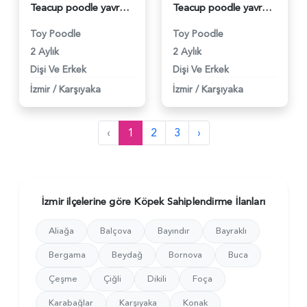
Teacup poodle yavrularımız - 5708
Teacup poodle yavrularımız - 5669
Toy Poodle
Toy Poodle
2 Aylık
2 Aylık
Dişi Ve Erkek
Dişi Ve Erkek
İzmir
/
Karşıyaka
İzmir
/
Karşıyaka
‹
1
2
3
›
İzmir ilçelerine göre Köpek Sahiplendirme İlanları
Aliağa
Balçova
Bayındır
Bayraklı
Bergama
Beydağ
Bornova
Buca
Çeşme
Çiğli
Dikili
Foça
Karabağlar
Karşıyaka
Konak