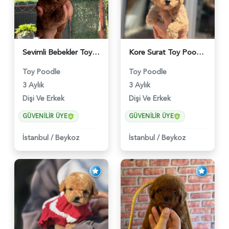
Sevimli Bebekler Toy Poodle - 5964
Kore Surat Toy Poodle Dişi ve Erkek Yavrular - 5896
Toy Poodle
Toy Poodle
3 Aylık
3 Aylık
Dişi Ve Erkek
Dişi Ve Erkek
GÜVENILIR ÜYE
GÜVENILIR ÜYE
İstanbul
/
Beykoz
İstanbul
/
Beykoz