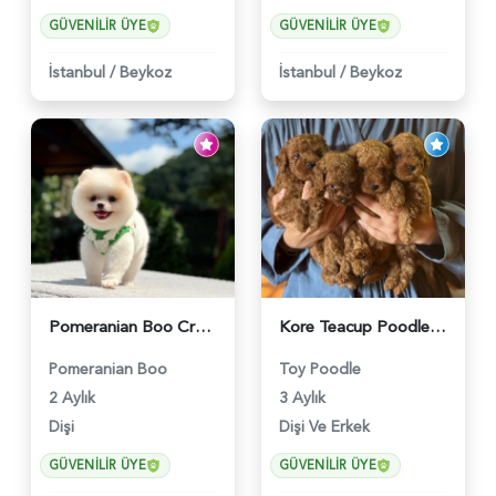
GÜVENILIR ÜYE
GÜVENILIR ÜYE
İstanbul
/
Beykoz
İstanbul
/
Beykoz
Pomeranian Boo Cream Beyaz Yavrumuz - 6251
Kore Teacup Poodle Bebekler - 6428
Pomeranian Boo
Toy Poodle
2 Aylık
3 Aylık
Dişi
Dişi Ve Erkek
GÜVENILIR ÜYE
GÜVENILIR ÜYE