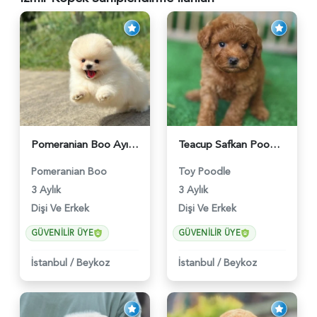
Pomeranian Boo Ayıcık Surat Yavrularımız - 6025
Teacup Safkan Poodle Yavrularımız - 5971
Pomeranian Boo
Toy Poodle
3 Aylık
3 Aylık
Dişi Ve Erkek
Dişi Ve Erkek
GÜVENILIR ÜYE
GÜVENILIR ÜYE
İstanbul
/
Beykoz
İstanbul
/
Beykoz