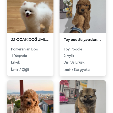
22 OCAK DOĞUMLU SAFKAN POMERANİAN AŞILI ÇİPLİ - 6071
Toy poodle yavrularımız - 6109
Pomeranian Boo
Toy Poodle
1 Yaşında
2 Aylık
Erkek
Dişi Ve Erkek
İzmir
/
Çiğli
İzmir
/
Karşıyaka