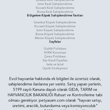
Ankara Kedi Sahiplendirme
İzmir Kedi Sahiplendirme
Kocaeli Kedi Sahiplendirme
Bursa Kedi Sahiplendirme
Bölgelere Köpek Sahiplendirme İlanları
İstanbul Köpek Sahiplendirme
Kocaeli Köpek Sahiplendirme
İzmir Köpek Sahiplendirme
Bursa Köpek Sahiplendirme
Mersin Köpek Sahiplendirme
Sayfalar
Gizlilik Politikasi
KVKK Koruması
Çerez Politikası
İlan Kredi Fiyatları
İade ve İptal
Üyelik Sözleşmesi
Evcil hayvanlar hakkında ırk bilgileri ile ücretsiz olarak,
sahiplendirme ilanlarına yer veririz. Satış yapan yerlerin,
5199 sayılı Kanuna dayalı olarak GIDA, TARIM ve
HAYVANCILIK BAKANLIĞI Ruhsat ve Kontrollerine tabi
olması gerekiyor. petyasam.com olarak "hayvan satışı,
üretimi, aracılık, bulundurma veya komisyonculuk"