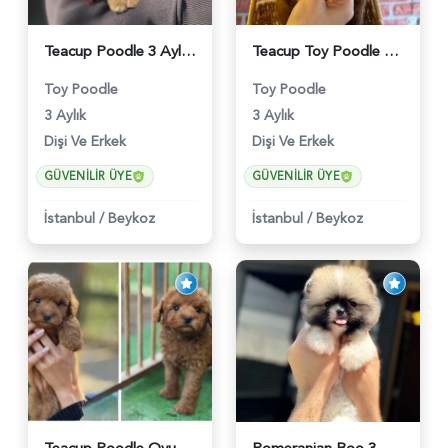
Teacup Poodle 3 Aylık Bebeğimiz - 5960
Teacup Toy Poodle Muhteşem Kalite Yavrular - 5895
Toy Poodle
Toy Poodle
3 Aylık
3 Aylık
Dişi Ve Erkek
Dişi Ve Erkek
GÜVENILIR ÜYE
GÜVENILIR ÜYE
İstanbul
/
Beykoz
İstanbul
/
Beykoz