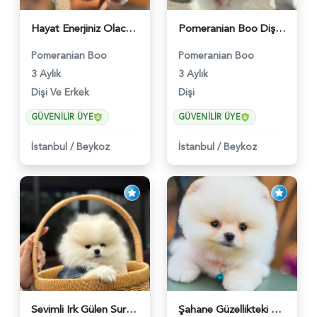
Hayat Enerjiniz Olacak Pomeranian Boo Bebekler - 6033
Pomeranian Boo Dişi 3 Aylık Safkan Güzelliğimiz - 6026
Pomeranian Boo
Pomeranian Boo
3 Aylık
3 Aylık
Dişi Ve Erkek
Dişi
GÜVENILIR ÜYE
GÜVENILIR ÜYE
İstanbul
/
Beykoz
İstanbul
/
Beykoz
Sevimli Irk Gülen Surat Pomeranian Boo - 6038
Şahane Güzellikteki Pomeranian Boo Bebekler - 6028