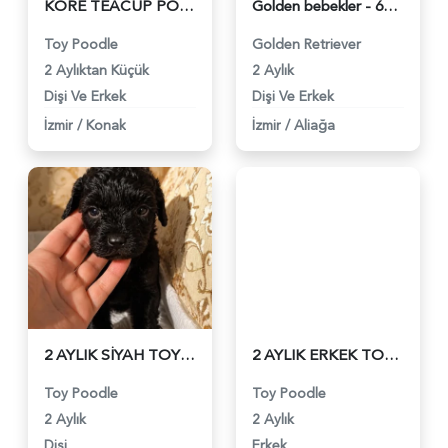
KORE TEACUP POODLE YAVRULARI - 6422
Golden bebekler - 6264
Toy Poodle
Golden Retriever
2 Aylıktan Küçük
2 Aylık
Dişi Ve Erkek
Dişi Ve Erkek
İzmir
/
Konak
İzmir
/
Aliağa
2 AYLIK SİYAH TOY POODLE - 6227
2 AYLIK ERKEK TOY POODLE - 6229
Toy Poodle
Toy Poodle
2 Aylık
2 Aylık
Dişi
Erkek