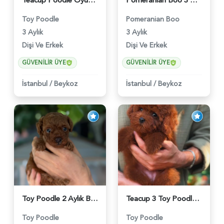
Teacup Poodle Oyuncu Yavrularımız - 5966
Pomeranian Boo 3 Aylık Hazır Yavrular - 6020
Toy Poodle
Pomeranian Boo
3 Aylık
3 Aylık
Dişi Ve Erkek
Dişi Ve Erkek
GÜVENILIR ÜYE
GÜVENILIR ÜYE
İstanbul
/
Beykoz
İstanbul
/
Beykoz
Toy Poodle 2 Aylık Bebeğimiz - 6176
Teacup 3 Toy Poodle Dişi ve Erkek Yavru - 5963
Toy Poodle
Toy Poodle