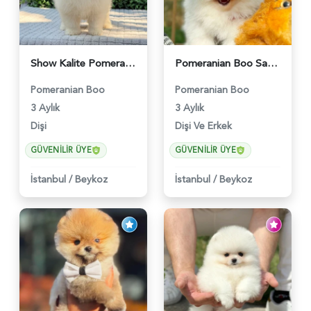
Show Kalite Pomeranian Boo Yavrusu | Teddy Face | Sağlık Garantili - 6175
Pomeranian Boo Safkan Yavrularımız - 6031
Pomeranian Boo
Pomeranian Boo
3 Aylık
3 Aylık
Dişi
Dişi Ve Erkek
GÜVENILIR ÜYE
GÜVENILIR ÜYE
İstanbul
/
Beykoz
İstanbul
/
Beykoz