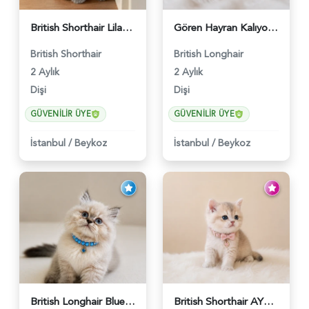
British Shorthair Lilac Dişi Tatlı Kızımız - 5236
Gören Hayran Kalıyor! British Longhair Golden Dişi - 6345
British Shorthair
British Longhair
2 Aylık
2 Aylık
Dişi
Dişi
GÜVENILIR ÜYE
GÜVENILIR ÜYE
İstanbul
/
Beykoz
İstanbul
/
Beykoz
British Longhair Blue Point Erkek Pofuduk Yavrumuz - 6348
British Shorthair AY12 Güzel Kızımız - 6349