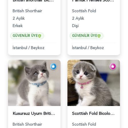
British shorthair Bicolor Lilac Erkek - 5905
Pamuk Prenses Scottish Fold Maviş Yavrumuz - 6009
British Shorthair
Scottish Fold
2 Aylık
2 Aylık
Erkek
Dişi
GÜVENILIR ÜYE
GÜVENILIR ÜYE
İstanbul
/
Beykoz
İstanbul
/
Beykoz
Kusursuz Uyum British Shorthair Bi Color Erkek - 6011
Scottish Fold Bicolor Lilac Dişi - 6014
British Shorthair
Scottish Fold