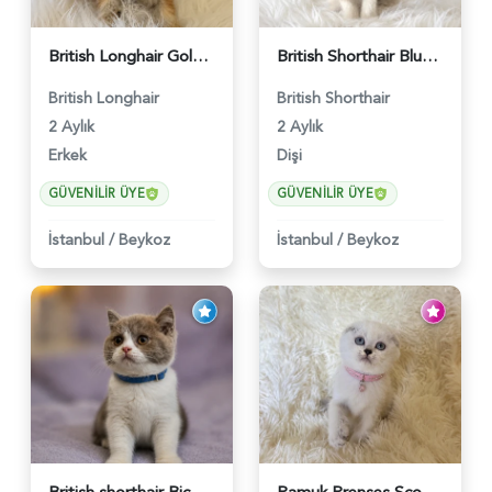
British Longhair Golden Erkek Yavrumuz - 5910
British Shorthair Blue Point Kızımız 2 Aylık - 5149
British Longhair
British Shorthair
2 Aylık
2 Aylık
Erkek
Dişi
GÜVENILIR ÜYE
GÜVENILIR ÜYE
İstanbul
/
Beykoz
İstanbul
/
Beykoz