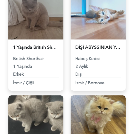
1 Yaşında British Shorthair Acil Yuva Arıyor - 5201
DİŞİ ABYSSINIAN YAVRULARIMIZ - 5083
British Shorthair
Habeş Kedisi
1 Yaşında
2 Aylık
Erkek
Dişi
İzmir
/
Çiğli
İzmir
/
Bornova