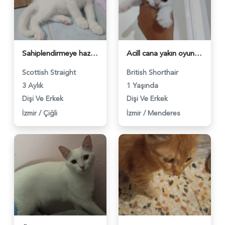
Sahiplendirmeye hazır ve rezerveye açık yavrularımız - 5486
Acill cana yakın oyuncu british yavrularım - 5535
Scottish Straight
British Shorthair
3 Aylık
1 Yaşında
Dişi Ve Erkek
Dişi Ve Erkek
İzmir
/
Çiğli
İzmir
/
Menderes