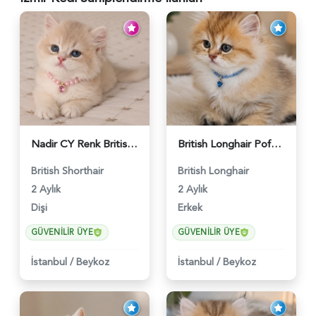
Nadir CY Renk British Shorthair Prensesimiz - 6483
British Longhair Pofuduk Yakışıklımız - 6481
British Shorthair
British Longhair
2 Aylık
2 Aylık
Dişi
Erkek
GÜVENILIR ÜYE
GÜVENILIR ÜYE
İstanbul
/
Beykoz
İstanbul
/
Beykoz