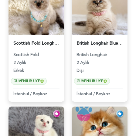
Scottish Fold Longhair Çikolata Erkek Yavrumuz - 6119
British Longhair Blue Point Afrodit Yuva Arıyor - 6118
Scottish Fold
British Longhair
2 Aylık
2 Aylık
Erkek
Dişi
GÜVENILIR ÜYE
GÜVENILIR ÜYE
İstanbul
/
Beykoz
İstanbul
/
Beykoz