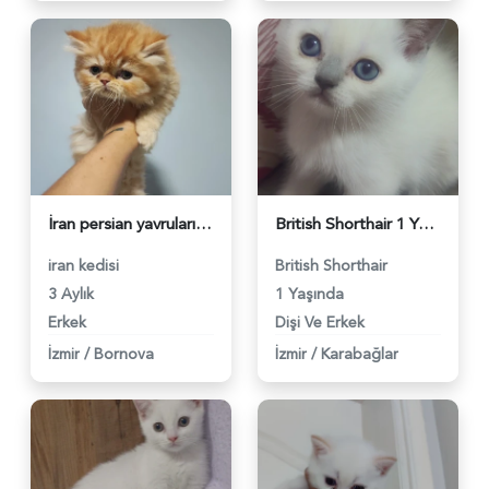
İran persian yavruları - 5954
British Shorthair 1 Yaşında İzmir'de Yuva Arıyor - 5789
iran kedisi
British Shorthair
3 Aylık
1 Yaşında
Erkek
Dişi Ve Erkek
İzmir
/
Bornova
İzmir
/
Karabağlar