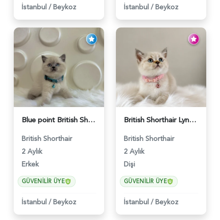
İstanbul
/
Beykoz
İstanbul
/
Beykoz
Blue point British Shorthair Kedim 2 Aylık - 4132
British Shorthair Lynx Point Dişi Yavrumuz Yuva Arıyor - 5148
British Shorthair
British Shorthair
2 Aylık
2 Aylık
Erkek
Dişi
GÜVENILIR ÜYE
GÜVENILIR ÜYE
İstanbul
/
Beykoz
İstanbul
/
Beykoz