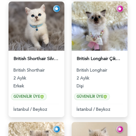
British Shorthair Silver Point Erkek 2 Aylık - 6122
British Longhair Çikolata Nadir Renk Göz Kamaştırıcı - 6117
British Shorthair
British Longhair
2 Aylık
2 Aylık
Erkek
Dişi
GÜVENILIR ÜYE
GÜVENILIR ÜYE
İstanbul
/
Beykoz
İstanbul
/
Beykoz