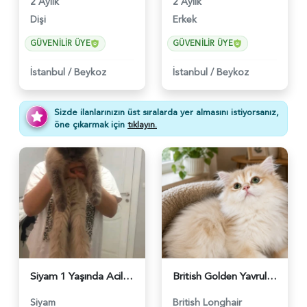
2 Aylık
2 Aylık
Dişi
Erkek
GÜVENILIR ÜYE
GÜVENILIR ÜYE
İstanbul
/
Beykoz
İstanbul
/
Beykoz
Sizde ilanlarınızın üst sıralarda yer almasını istiyorsanız,
öne çıkarmak için
tıklayın.
Siyam 1 Yaşında Acil Yuva Arıyor - 6213
British Golden Yavrular - 6208
Siyam
British Longhair