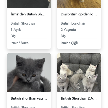
İzmir'den British Shorthair 3 Aylık - 4715
Dişi british golden longhair kedim için eş arıyorum - 4604
British Shorthair
British Longhair
3 Aylık
2 Yaşında
Dişi
Dişi
İzmir
/
Buca
İzmir
/
Çiğli
British shorthair yavru - 4570
British Shorthair 2 Aylık Yuva Arıyor - 4545
British Shorthair
British Shorthair