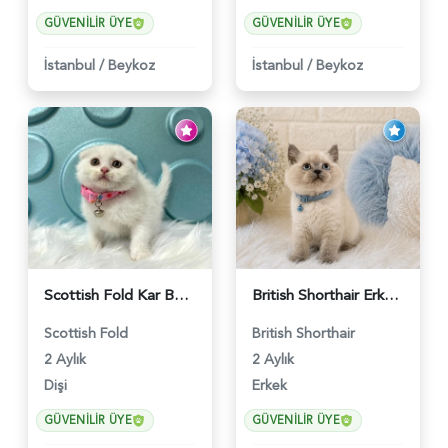
GÜVENILIR ÜYE
GÜVENILIR ÜYE
İstanbul
/
Beykoz
İstanbul
/
Beykoz
Scottish Fold Kar Beyazı Dişi 2 Aylık - 2980
British Shorthair Erkek Bluepoint 2 Aylık - 4448
Scottish Fold
British Shorthair
2 Aylık
2 Aylık
Dişi
Erkek
GÜVENILIR ÜYE
GÜVENILIR ÜYE