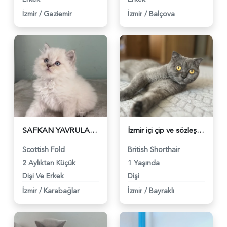
İzmir
/
Gaziemir
İzmir
/
Balçova
SAFKAN YAVRULARIM TESLİME HAZIR - 5155
İzmir içi çip ve sözleşme şartıyla ömürlük yuvasını arıyorum - 5131
Scottish Fold
British Shorthair
2 Aylıktan Küçük
1 Yaşında
Dişi Ve Erkek
Dişi
İzmir
/
Karabağlar
İzmir
/
Bayraklı