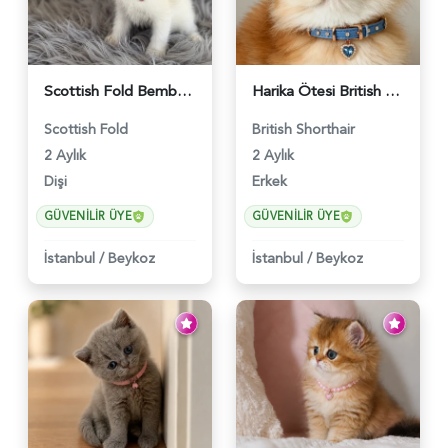
Scottish Fold Bembeyaz Pembe Burun Yavrumuz - 6120
Harika Ötesi British Longhair Golden Parlayan Yıldız - 6141
Scottish Fold
British Shorthair
2 Aylık
2 Aylık
Dişi
Erkek
GÜVENILIR ÜYE
GÜVENILIR ÜYE
İstanbul
/
Beykoz
İstanbul
/
Beykoz