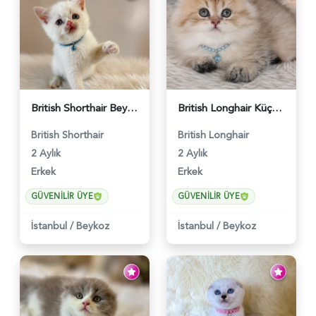
British Shorthair Beyaz Pamuksu Yavrumuz - 6419
British Longhair Küçük Prens Yuva Arıyor - 6480
British Shorthair
British Longhair
2 Aylık
2 Aylık
Erkek
Erkek
GÜVENILIR ÜYE
GÜVENILIR ÜYE
İstanbul
/
Beykoz
İstanbul
/
Beykoz