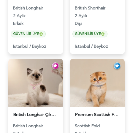
British Longhair
British Shorthair
2 Aylık
2 Aylık
Erkek
Dişi
GÜVENILIR ÜYE
GÜVENILIR ÜYE
İstanbul
/
Beykoz
İstanbul
/
Beykoz
British Longhair Çikolatalı Sütlü Dişi Yavrumuz - 6347
Premium Scottish Fold Golden Yavru - 6400
British Longhair
Scottish Fold