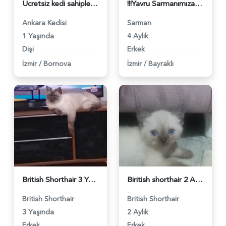
Ücretsiz kedi sahiplendirme - 5588
!!!Yavru Sarmanımıza Acil Yuva!!! - 5339
Ankara Kedisi
Sarman
1 Yaşında
4 Aylık
Dişi
Erkek
İzmir
/
Bornova
İzmir
/
Bayraklı
British Shorthair 3 Yaşında Sessiz Badem - 5270
Biritish shorthair 2 Aylık Erkek - 5261
British Shorthair
British Shorthair
3 Yaşında
2 Aylık
Erkek
Erkek