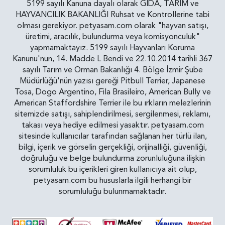
5199 sayılı Kanuna dayalı olarak GIDA, TARIM ve
HAYVANCILIK BAKANLIĞI Ruhsat ve Kontrollerine tabi
olması gerekiyor. petyasam.com olarak "hayvan satışı,
üretimi, aracılık, bulundurma veya komisyonculuk"
yapmamaktayız. 5199 sayılı Hayvanları Koruma
Kanunu'nun, 14. Madde L Bendi ve 22.10.2014 tarihli 367
sayılı Tarım ve Orman Bakanlığı 4. Bölge İzmir Şube
Müdürlüğü'nün yazısı gereği Pitbull Terrier, Japanese
Tosa, Dogo Argentino, Fila Brasileiro, American Bully ve
American Staffordshire Terrier ile bu ırkların melezlerinin
sitemizde satışı, sahiplendirilmesi, sergilenmesi, reklamı,
takası veya hediye edilmesi yasaktır. petyasam.com
sitesinde kullanıcılar tarafından sağlanan her türlü ilan,
bilgi, içerik ve görselin gerçekliği, orijinalliği, güvenliği,
doğruluğu ve belge bulundurma zorunluluğuna ilişkin
sorumluluk bu içerikleri giren kullanıcıya ait olup,
petyasam.com bu hususlarla ilgili herhangi bir
sorumluluğu bulunmamaktadır.