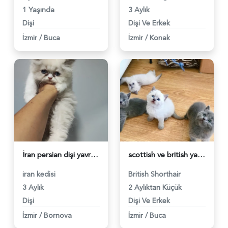
1 Yaşında
3 Aylık
Dişi
Dişi Ve Erkek
İzmir
/
Buca
İzmir
/
Konak
İran persian dişi yavruları - 5955
scottish ve british yavrular sahiplerini bekliyor - 5957
iran kedisi
British Shorthair
3 Aylık
2 Aylıktan Küçük
Dişi
Dişi Ve Erkek
İzmir
/
Bornova
İzmir
/
Buca