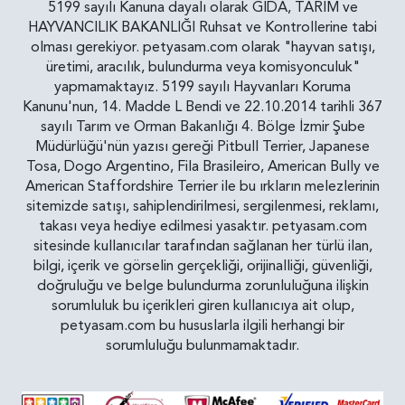
5199 sayılı Kanuna dayalı olarak GIDA, TARIM ve
HAYVANCILIK BAKANLIĞI Ruhsat ve Kontrollerine tabi
olması gerekiyor. petyasam.com olarak "hayvan satışı,
üretimi, aracılık, bulundurma veya komisyonculuk"
yapmamaktayız. 5199 sayılı Hayvanları Koruma
Kanunu'nun, 14. Madde L Bendi ve 22.10.2014 tarihli 367
sayılı Tarım ve Orman Bakanlığı 4. Bölge İzmir Şube
Müdürlüğü'nün yazısı gereği Pitbull Terrier, Japanese
Tosa, Dogo Argentino, Fila Brasileiro, American Bully ve
American Staffordshire Terrier ile bu ırkların melezlerinin
sitemizde satışı, sahiplendirilmesi, sergilenmesi, reklamı,
takası veya hediye edilmesi yasaktır. petyasam.com
sitesinde kullanıcılar tarafından sağlanan her türlü ilan,
bilgi, içerik ve görselin gerçekliği, orijinalliği, güvenliği,
doğruluğu ve belge bulundurma zorunluluğuna ilişkin
sorumluluk bu içerikleri giren kullanıcıya ait olup,
petyasam.com bu hususlarla ilgili herhangi bir
sorumluluğu bulunmamaktadır.