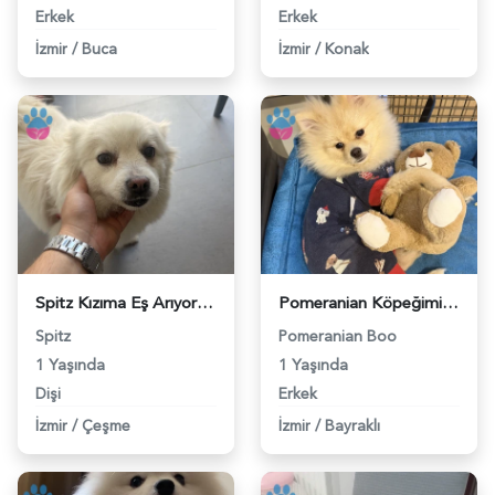
Erkek
Erkek
İzmir
/
Buca
İzmir
/
Konak
Spitz Kızıma Eş Arıyoruz - 118984279
Pomeranian Köpeğimiz için Eş arıyoruz - 118984274
Spitz
Pomeranian Boo
1 Yaşında
1 Yaşında
Dişi
Erkek
İzmir
/
Çeşme
İzmir
/
Bayraklı