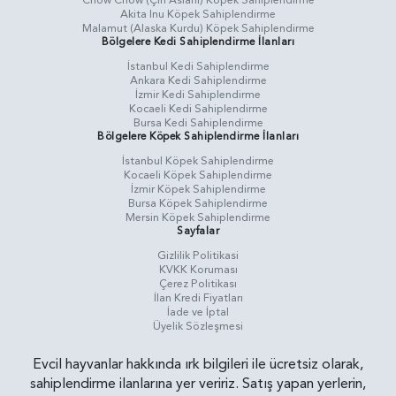
Chow Chow (Çin Aslanı) Köpek Sahiplendirme
Akita Inu Köpek Sahiplendirme
Malamut (Alaska Kurdu) Köpek Sahiplendirme
Bölgelere Kedi Sahiplendirme İlanları
İstanbul Kedi Sahiplendirme
Ankara Kedi Sahiplendirme
İzmir Kedi Sahiplendirme
Kocaeli Kedi Sahiplendirme
Bursa Kedi Sahiplendirme
Bölgelere Köpek Sahiplendirme İlanları
İstanbul Köpek Sahiplendirme
Kocaeli Köpek Sahiplendirme
İzmir Köpek Sahiplendirme
Bursa Köpek Sahiplendirme
Mersin Köpek Sahiplendirme
Sayfalar
Gizlilik Politikasi
KVKK Koruması
Çerez Politikası
İlan Kredi Fiyatları
İade ve İptal
Üyelik Sözleşmesi
Evcil hayvanlar hakkında ırk bilgileri ile ücretsiz olarak,
sahiplendirme ilanlarına yer veririz. Satış yapan yerlerin,