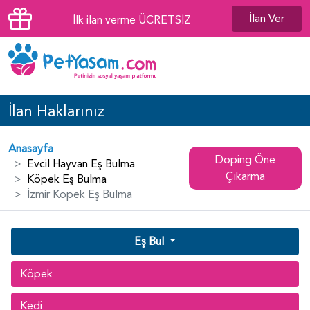
İlan Ver
İlk ilan verme ÜCRETSİZ
İlan Haklarınız
Anasayfa
Doping Öne
Evcil Hayvan Eş Bulma
Çıkarma
Köpek Eş Bulma
İzmir Köpek Eş Bulma
Eş Bul
Köpek
Kedi