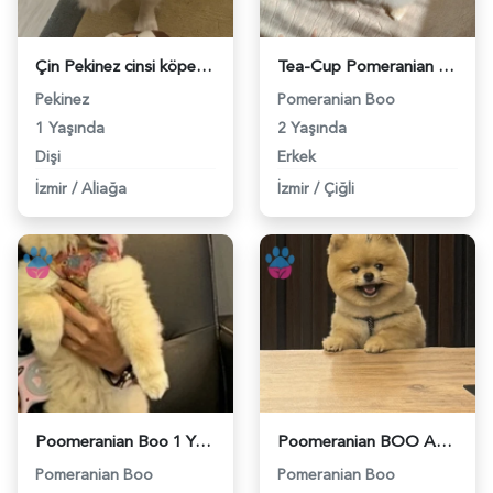
Çin Pekinez cinsi köpeğime erkek eş ariyorum - 118984163
Tea-Cup Pomeranian (Boo) Erkek Köpeğim İçin Uygun Dişi Eş Aranıyor! - 118984139
Pekinez
Pomeranian Boo
1 Yaşında
2 Yaşında
Dişi
Erkek
İzmir
/
Aliağa
İzmir
/
Çiğli
Poomeranian Boo 1 Yaşında Köpeğim Eş Arıyor - 118984093
Poomeranian BOO Ayı surat dişi aramaktayız - 118984094
Pomeranian Boo
Pomeranian Boo