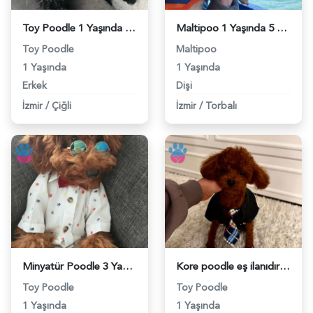
Toy Poodle 1 Yaşında Eş Arıyor - 118984487
Maltipoo 1 Yaşında 5 Kg Eş Arıyor - 118984478
Toy Poodle
Maltipoo
1 Yaşında
1 Yaşında
Erkek
Dişi
İzmir
/
Çiğli
İzmir
/
Torbalı
Minyatür Poodle 3 Yaşında Eş Arıyor - 118984447
Kore poodle eş ilanıdır gelin adayı arıyoruz - 118976425
Toy Poodle
Toy Poodle
1 Yaşında
1 Yaşında