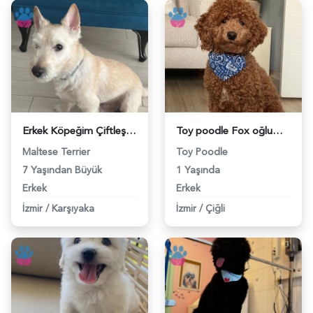
Erkek Köpeğim Çiftleşmek İstiyor - 118983976
Toy poodle Fox oğlumuza eş arıyoruz - 118983995
Maltese Terrier
Toy Poodle
7 Yaşından Büyük
1 Yaşında
Erkek
Erkek
İzmir
/
Karşıyaka
İzmir
/
Çiğli