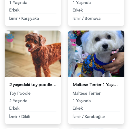
1 Yaşında
1 Yaşında
Erkek
Erkek
İzmir
/
Karşıyaka
İzmir
/
Bornova
2 yaşındaki toy poodle cinsi cipse dişi eş ariyorum - 118984049
Maltese Terrier 1 Yaşında Eş Arıyor - 118983975
Toy Poodle
Maltese Terrier
2 Yaşında
1 Yaşında
Erkek
Erkek
İzmir
/
Dikili
İzmir
/
Karabağlar