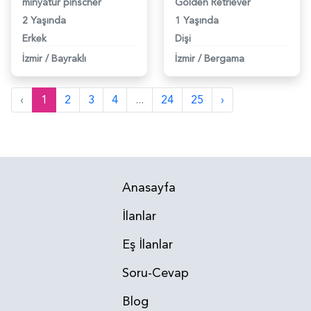
minyatür pinscher
Golden Retriever
2 Yaşında
1 Yaşında
Erkek
Dişi
İzmir
/
Bayraklı
İzmir
/
Bergama
‹
1
2
3
4
...
24
25
›
Anasayfa
İlanlar
Eş İlanlar
Soru-Cevap
Blog