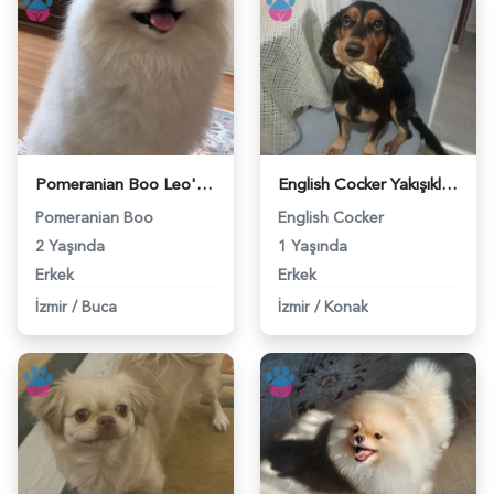
Pomeranian Boo Leo'ya Eş Arıyorum - 118984191
English Cocker Yakışıklı Oğluma Eş Arıyorum - 118984194
Pomeranian Boo
English Cocker
2 Yaşında
1 Yaşında
Erkek
Erkek
İzmir
/
Buca
İzmir
/
Konak