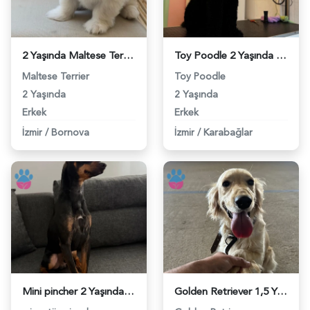
2 Yaşında Maltese Terrier Köpeğime Eş Arıyorum - 118983912
Toy Poodle 2 Yaşında İzmir ve Çevresi Eş Aranıyor - 118983857
Maltese Terrier
Toy Poodle
2 Yaşında
2 Yaşında
Erkek
Erkek
İzmir
/
Bornova
İzmir
/
Karabağlar
Mini pincher 2 Yaşında Erkek Kızgınlıkta - 118983637
Golden Retriever 1,5 Yaşında Eş Arıyor - 118983620