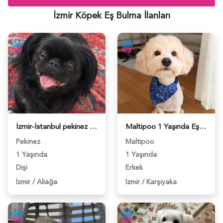
İzmir Köpek Eş Bulma İlanları
İzmir-İstanbul pekinez eş arıyoruz - 118984675
Maltipoo 1 Yaşında Eş Arıyor - 118984669
Pekinez
Maltipoo
1 Yaşında
1 Yaşında
Dişi
Erkek
İzmir
/
Aliağa
İzmir
/
Karşıyaka