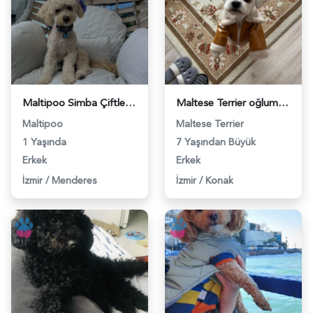
Maltipoo Simba Çiftleşme İlanı - 118984569
Maltese Terrier oğlumuza eş arıyoruz. - 118984579
Maltipoo
Maltese Terrier
1 Yaşında
7 Yaşından Büyük
Erkek
Erkek
İzmir
/
Menderes
İzmir
/
Konak