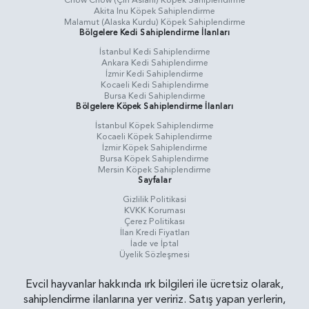
Chow Chow (Çin Aslanı) Köpek Sahiplendirme
Akita Inu Köpek Sahiplendirme
Malamut (Alaska Kurdu) Köpek Sahiplendirme
Bölgelere Kedi Sahiplendirme İlanları
İstanbul Kedi Sahiplendirme
Ankara Kedi Sahiplendirme
İzmir Kedi Sahiplendirme
Kocaeli Kedi Sahiplendirme
Bursa Kedi Sahiplendirme
Bölgelere Köpek Sahiplendirme İlanları
İstanbul Köpek Sahiplendirme
Kocaeli Köpek Sahiplendirme
İzmir Köpek Sahiplendirme
Bursa Köpek Sahiplendirme
Mersin Köpek Sahiplendirme
Sayfalar
Gizlilik Politikasi
KVKK Koruması
Çerez Politikası
İlan Kredi Fiyatları
İade ve İptal
Üyelik Sözleşmesi
Evcil hayvanlar hakkında ırk bilgileri ile ücretsiz olarak,
sahiplendirme ilanlarına yer veririz. Satış yapan yerlerin,