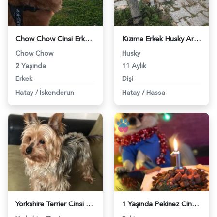
Chow Chow Cinsi Erkek 2 Yaşında Kızgınlıkta - 8696
Kızıma Erkek Husky Arıyorum - 8834
Chow Chow
Husky
2 Yaşında
11 Aylık
Erkek
Dişi
Hatay
/
İskenderun
Hatay
/
Hassa
Yorkshire Terrier Cinsi Oğlumuza Gelin Arıyoruz - 9138
1 Yaşında Pekinez Cinsi Oğlumuza Eş Arıyoruz - 9609