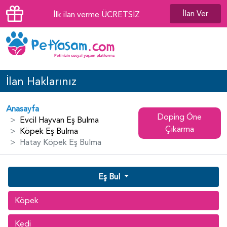
İlan Ver
İlk ilan verme ÜCRETSİZ
İlan Haklarınız
Anasayfa
Doping Öne
Evcil Hayvan Eş Bulma
Çıkarma
Köpek Eş Bulma
Hatay Köpek Eş Bulma
Eş Bul
Köpek
Kedi