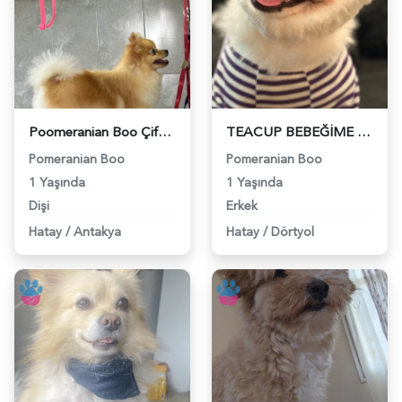
Poomeranian Boo Çiftleştirme ilanı kızımıza eş arıyoruz - 118981473
TEACUP BEBEĞİME 0-1 NUMARA EŞ ARIYORUM - 118981138
Pomeranian Boo
Pomeranian Boo
1 Yaşında
1 Yaşında
Dişi
Erkek
Hatay
/
Antakya
Hatay
/
Dörtyol