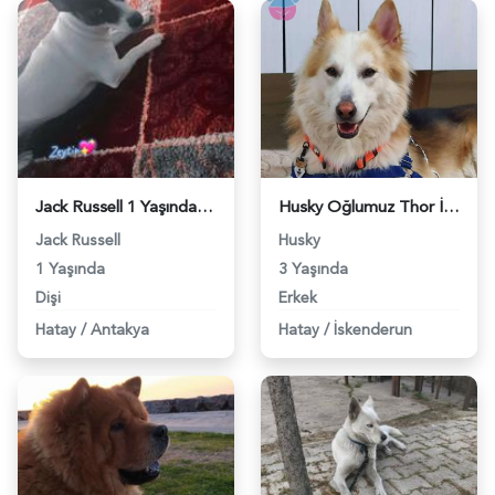
Jack Russell 1 Yaşında Kızıma Eş Arıyorum - 5273
Husky Oğlumuz Thor İçin Eş Arıyoruz - 7128
Jack Russell
Husky
1 Yaşında
3 Yaşında
Dişi
Erkek
Hatay
/
Antakya
Hatay
/
İskenderun