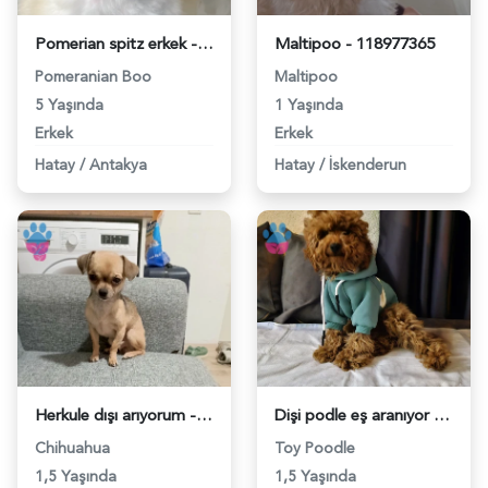
Pomerian spitz erkek - 118979765
Maltipoo - 118977365
Pomeranian Boo
Maltipoo
5 Yaşında
1 Yaşında
Erkek
Erkek
Hatay
/
Antakya
Hatay
/
İskenderun
Herkule dışı arıyorum - 118977167
Dişi podle eş aranıyor - 118972492
Chihuahua
Toy Poodle
1,5 Yaşında
1,5 Yaşında