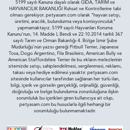
5199 sayılı Kanuna dayalı olarak GIDA, TARIM ve
HAYVANCILIK BAKANLIĞI Ruhsat ve Kontrollerine tabi
olması gerekiyor. petyasam.com olarak "hayvan satışı,
üretimi, aracılık, bulundurma veya komisyonculuk"
yapmamaktayız. 5199 sayılı Hayvanları Koruma
Kanunu'nun, 14. Madde L Bendi ve 22.10.2014 tarihli 367
sayılı Tarım ve Orman Bakanlığı 4. Bölge İzmir Şube
Müdürlüğü'nün yazısı gereği Pitbull Terrier, Japanese
Tosa, Dogo Argentino, Fila Brasileiro, American Bully ve
American Staffordshire Terrier ile bu ırkların melezlerinin
sitemizde satışı, sahiplendirilmesi, sergilenmesi, reklamı,
takası veya hediye edilmesi yasaktır. petyasam.com
sitesinde kullanıcılar tarafından sağlanan her türlü ilan,
bilgi, içerik ve görselin gerçekliği, orijinalliği, güvenliği,
doğruluğu ve belge bulundurma zorunluluğuna ilişkin
sorumluluk bu içerikleri giren kullanıcıya ait olup,
petyasam.com bu hususlarla ilgili herhangi bir
sorumluluğu bulunmamaktadır.