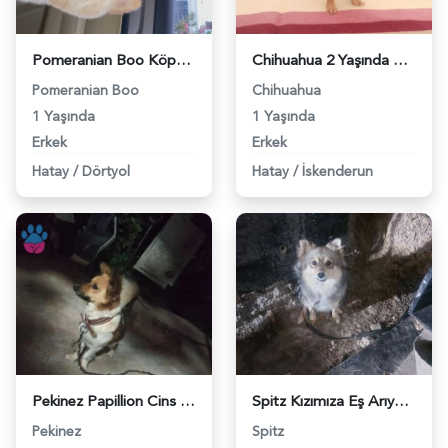
Pomeranian Boo Köpeğim Eş Arıyor - 118961629
Chihuahua 2 Yaşında Oğluma Eş Arıyorum - 1046
Pomeranian Boo
Chihuahua
1 Yaşında
1 Yaşında
Erkek
Erkek
Hatay
/
Dörtyol
Hatay
/
İskenderun
Pekinez Papillion Cins Kızımıza Eş Arıyoruz - 1075
Spitz Kızımıza Eş Arıyorum - 2803
Pekinez
Spitz