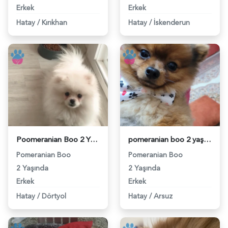
Erkek
Erkek
Hatay
/
Kırıkhan
Hatay
/
İskenderun
Poomeranian Boo 2 Yaşında Eş Arıyor - 118970545
pomeranian boo 2 yaşında - 118969343
Pomeranian Boo
Pomeranian Boo
2 Yaşında
2 Yaşında
Erkek
Erkek
Hatay
/
Dörtyol
Hatay
/
Arsuz