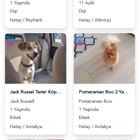
1 Yaşında
11 Aylık
Dişi
Dişi
Hatay
/
Reyhanlı
Hatay
/
Altinözü
Jack Russel Terier Köpeğime Eş Arıyorum - 3250
Pomeranian Boo 2 Yaşında Oğluma Eş Arıyorum - 3678
Jack Russell
Pomeranian Boo
1 Yaşında
1 Yaşında
Erkek
Erkek
Hatay
/
Antakya
Hatay
/
Antakya