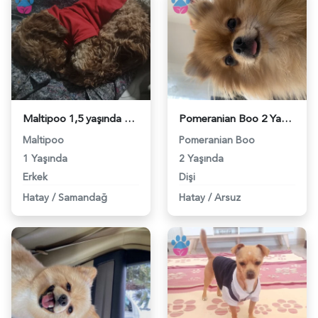
Maltipoo 1,5 yaşında erkek 10 kilo - 118968265
Pomeranian Boo 2 Yaşında Köpeğim Eş Arıyor - 118963791
Maltipoo
Pomeranian Boo
1 Yaşında
2 Yaşında
Erkek
Dişi
Hatay
/
Samandağ
Hatay
/
Arsuz