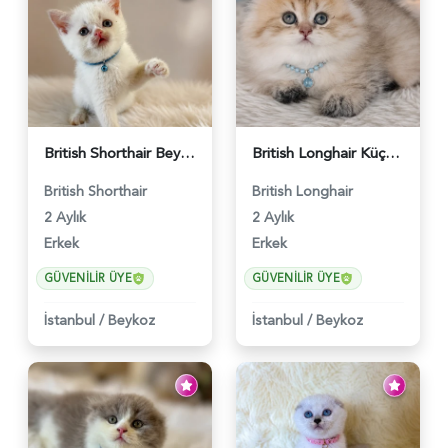
British Shorthair Beyaz Pamuksu Yavrumuz - 6419
British Longhair Küçük Prens Yuva Arıyor - 6480
British Shorthair
British Longhair
2 Aylık
2 Aylık
Erkek
Erkek
GÜVENILIR ÜYE
GÜVENILIR ÜYE
İstanbul
/
Beykoz
İstanbul
/
Beykoz