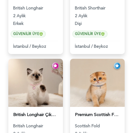
British Longhair
British Shorthair
2 Aylık
2 Aylık
Erkek
Dişi
GÜVENILIR ÜYE
GÜVENILIR ÜYE
İstanbul
/
Beykoz
İstanbul
/
Beykoz
British Longhair Çikolatalı Sütlü Dişi Yavrumuz - 6347
Premium Scottish Fold Golden Yavru - 6400
British Longhair
Scottish Fold