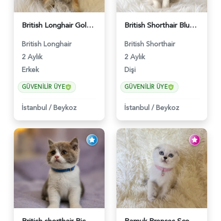
British Longhair Golden Erkek Yavrumuz - 5910
British Shorthair Blue Point Kızımız 2 Aylık - 5149
British Longhair
British Shorthair
2 Aylık
2 Aylık
Erkek
Dişi
GÜVENILIR ÜYE
GÜVENILIR ÜYE
İstanbul
/
Beykoz
İstanbul
/
Beykoz