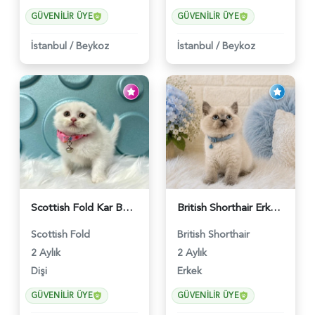
GÜVENILIR ÜYE
GÜVENILIR ÜYE
İstanbul
/
Beykoz
İstanbul
/
Beykoz
Scottish Fold Kar Beyazı Dişi 2 Aylık - 2980
British Shorthair Erkek Bluepoint 2 Aylık - 4448
Scottish Fold
British Shorthair
2 Aylık
2 Aylık
Dişi
Erkek
GÜVENILIR ÜYE
GÜVENILIR ÜYE