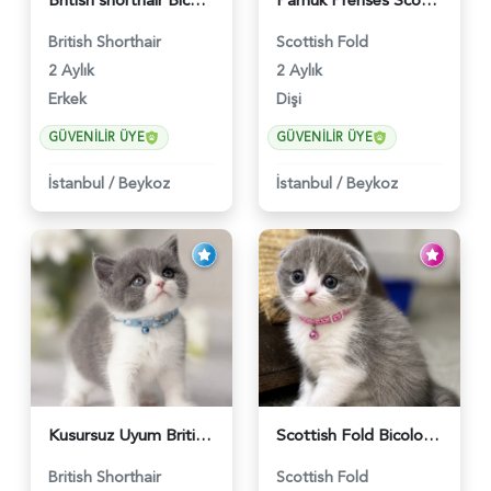
British shorthair Bicolor Lilac Erkek - 5905
Pamuk Prenses Scottish Fold Maviş Yavrumuz - 6009
British Shorthair
Scottish Fold
2 Aylık
2 Aylık
Erkek
Dişi
GÜVENILIR ÜYE
GÜVENILIR ÜYE
İstanbul
/
Beykoz
İstanbul
/
Beykoz
Kusursuz Uyum British Shorthair Bi Color Erkek - 6011
Scottish Fold Bicolor Lilac Dişi - 6014
British Shorthair
Scottish Fold