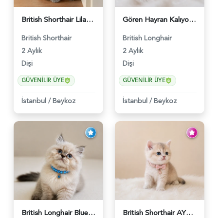
British Shorthair Lilac Dişi Tatlı Kızımız - 5236
Gören Hayran Kalıyor! British Longhair Golden Dişi - 6345
British Shorthair
British Longhair
2 Aylık
2 Aylık
Dişi
Dişi
GÜVENILIR ÜYE
GÜVENILIR ÜYE
İstanbul
/
Beykoz
İstanbul
/
Beykoz
British Longhair Blue Point Erkek Pofuduk Yavrumuz - 6348
British Shorthair AY12 Güzel Kızımız - 6349