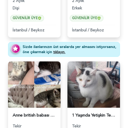
2 Aylık
2 Aylık
Dişi
Erkek
GÜVENILIR ÜYE
GÜVENILIR ÜYE
İstanbul
/
Beykoz
İstanbul
/
Beykoz
Sizde ilanlarınızın üst sıralarda yer almasını istiyorsanız,
öne çıkarmak için
tıklayın.
Anne british babası tekir melez - 4985
1 Yaşında Yetişkin Tekir Yuva Arıyor - 4208
Tekir
Tekir