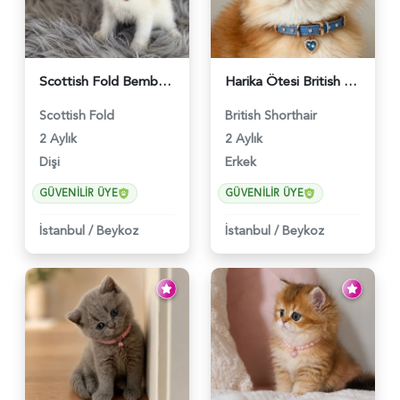
Scottish Fold Bembeyaz Pembe Burun Yavrumuz - 6120
Harika Ötesi British Longhair Golden Parlayan Yıldız - 6141
Scottish Fold
British Shorthair
2 Aylık
2 Aylık
Dişi
Erkek
GÜVENILIR ÜYE
GÜVENILIR ÜYE
İstanbul
/
Beykoz
İstanbul
/
Beykoz