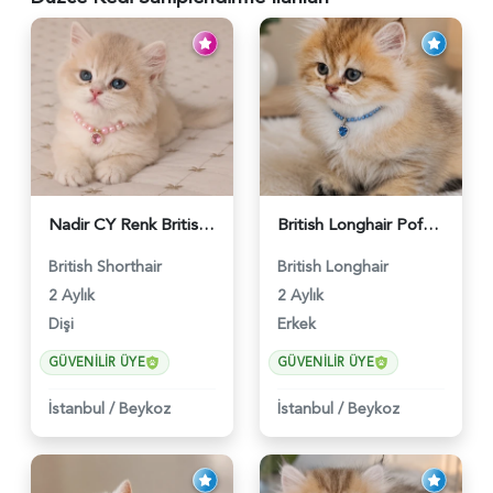
Nadir CY Renk British Shorthair Prensesimiz - 6483
British Longhair Pofuduk Yakışıklımız - 6481
British Shorthair
British Longhair
2 Aylık
2 Aylık
Dişi
Erkek
GÜVENILIR ÜYE
GÜVENILIR ÜYE
İstanbul
/
Beykoz
İstanbul
/
Beykoz