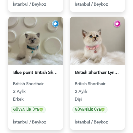
İstanbul
/
Beykoz
İstanbul
/
Beykoz
Blue point British Shorthair Kedim 2 Aylık - 4132
British Shorthair Lynx Point Dişi Yavrumuz Yuva Arıyor - 5148
British Shorthair
British Shorthair
2 Aylık
2 Aylık
Erkek
Dişi
GÜVENILIR ÜYE
GÜVENILIR ÜYE
İstanbul
/
Beykoz
İstanbul
/
Beykoz