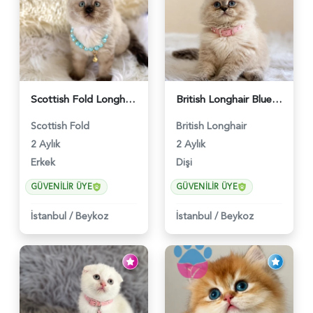
Scottish Fold Longhair Çikolata Erkek Yavrumuz - 6119
British Longhair Blue Point Afrodit Yuva Arıyor - 6118
Scottish Fold
British Longhair
2 Aylık
2 Aylık
Erkek
Dişi
GÜVENILIR ÜYE
GÜVENILIR ÜYE
İstanbul
/
Beykoz
İstanbul
/
Beykoz