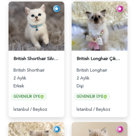
British Shorthair Silver Point Erkek 2 Aylık - 6122
British Longhair Çikolata Nadir Renk Göz Kamaştırıcı - 6117
British Shorthair
British Longhair
2 Aylık
2 Aylık
Erkek
Dişi
GÜVENILIR ÜYE
GÜVENILIR ÜYE
İstanbul
/
Beykoz
İstanbul
/
Beykoz