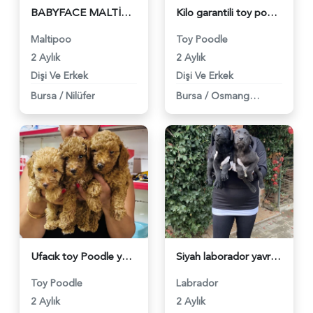
BABYFACE MALTİPOO YAVRULARIMIZ - 6226
Kilo garantili toy poodle yavrularım - 6101
Maltipoo
Toy Poodle
2 Aylık
2 Aylık
Dişi Ve Erkek
Dişi Ve Erkek
Bursa
/
Nilüfer
Bursa
/
Osmangazi
Ufacık toy Poodle yavrularım - 6102
Siyah laborador yavrularım - 6103
Toy Poodle
Labrador
2 Aylık
2 Aylık