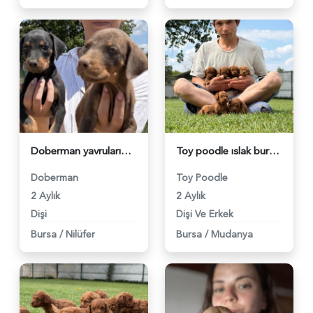
Doberman yavrularım sağlık ve ırk garantilidir - 6232
Toy poodle ıslak burun yavrular - 6248
Doberman
Toy Poodle
2 Aylık
2 Aylık
Dişi
Dişi Ve Erkek
Bursa
/
Nilüfer
Bursa
/
Mudanya