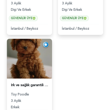
3 Aylık
3 Aylık
Dişi Ve Erkek
Dişi Ve Erkek
GÜVENILIR ÜYE
GÜVENILIR ÜYE
İstanbul
/
Beykoz
İstanbul
/
Beykoz
Irk ve sağlık garantili ev doğumlu Toy Poodle baba sahibi KDF kayıtlıdır - 6015
Toy Poodle
3 Aylık
Erkek