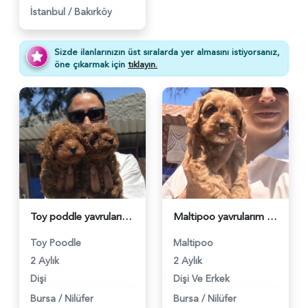
İstanbul
/
Bakırköy
Sizde ilanlarınızın üst sıralarda yer almasını istiyorsanız,
öne çıkarmak için
tıklayın.
Toy poddle yavrularım sağlık ve ırk garantilidir - 6230
Maltipoo yavrularım sağlık ve ırk garantilidir - 6231
Toy Poodle
Maltipoo
2 Aylık
2 Aylık
Dişi
Dişi Ve Erkek
Bursa
/
Nilüfer
Bursa
/
Nilüfer