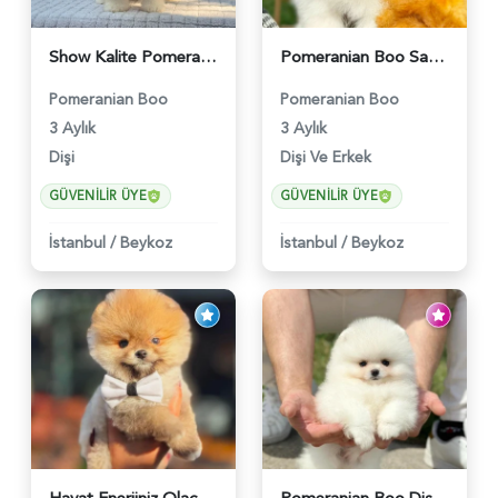
Show Kalite Pomeranian Boo Yavrusu | Teddy Face | Sağlık Garantili - 6175
Pomeranian Boo Safkan Yavrularımız - 6031
Pomeranian Boo
Pomeranian Boo
3 Aylık
3 Aylık
Dişi
Dişi Ve Erkek
GÜVENILIR ÜYE
GÜVENILIR ÜYE
İstanbul
/
Beykoz
İstanbul
/
Beykoz