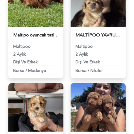
Maltıpo öyuncak tatlı bebekler - 6249
MALTİPOO YAVRU YENİ AİLESİNİ BEKLİYOR - 6260
Maltipoo
Maltipoo
2 Aylık
2 Aylık
Dişi Ve Erkek
Dişi Ve Erkek
Bursa
/
Mudanya
Bursa
/
Nilüfer