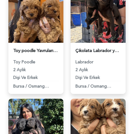
Toy poodle Yavrularımız 2 Aylıklar - 5994
Çikolata Labrador yavrularım - 5995
Toy Poodle
Labrador
2 Aylık
2 Aylık
Dişi Ve Erkek
Dişi Ve Erkek
Bursa
/
Osmangazi
Bursa
/
Osmangazi