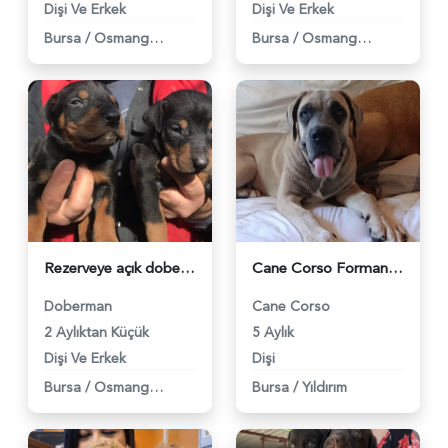
Dişi Ve Erkek
Dişi Ve Erkek
Bursa
/
Osmangazi
Bursa
/
Osmangazi
Rezerveye açık doberman yavrularım - 6106
Cane Corso Formantino Dışı - 6052
Doberman
Cane Corso
2 Aylıktan Küçük
5 Aylık
Dişi Ve Erkek
Dişi
Bursa
/
Osmangazi
Bursa
/
Yıldırım