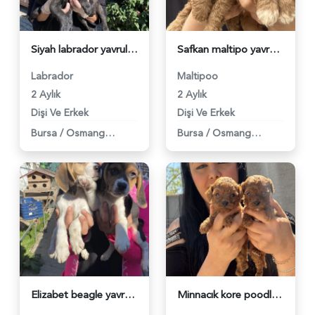
Siyah labrador yavrularım - 5997
Safkan maltipo yavrularım - 5991
Labrador
Maltipoo
2 Aylık
2 Aylık
Dişi Ve Erkek
Dişi Ve Erkek
Bursa
/
Osmangazi
Bursa
/
Osmangazi
Elizabet beagle yavrularım - 5993
Minnacık kore poodle yavrularım - 5996