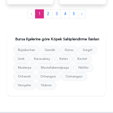
‹
1
2
3
4
5
›
Bursa ilçelerine göre Köpek Sahiplendirme İlanları
Büyükorhan
Gemlik
Gürsu
İnegöl
İznik
Karacabey
Keles
Kestel
Mudanya
Mustafakemalpaşa
Nilüfer
Orhaneli
Orhangazi
Osmangazi
Yenişehir
Yıldırım