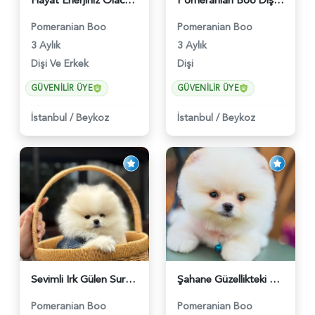
Hayat Enerjiniz Olacak Pomeranian Boo Bebekler - 6033
Pomeranian Boo Dişi 3 Aylık Safkan Güzelliğimiz - 6026
Pomeranian Boo
Pomeranian Boo
3 Aylık
3 Aylık
Dişi Ve Erkek
Dişi
GÜVENILIR ÜYE
GÜVENILIR ÜYE
İstanbul
/
Beykoz
İstanbul
/
Beykoz
Sevimli Irk Gülen Surat Pomeranian Boo - 6038
Şahane Güzellikteki Pomeranian Boo Bebekler - 6028
Pomeranian Boo
Pomeranian Boo