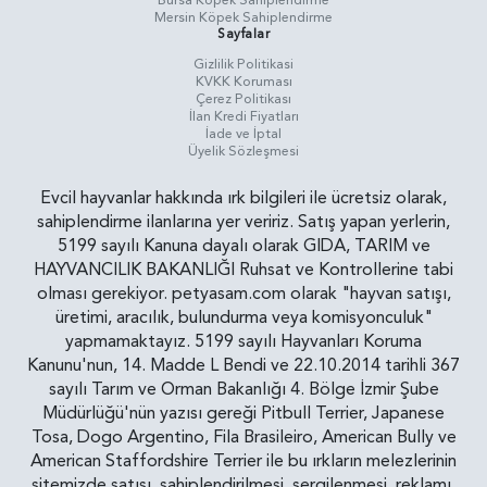
Bursa Köpek Sahiplendirme
Mersin Köpek Sahiplendirme
Sayfalar
Gizlilik Politikasi
KVKK Koruması
Çerez Politikası
İlan Kredi Fiyatları
İade ve İptal
Üyelik Sözleşmesi
Evcil hayvanlar hakkında ırk bilgileri ile ücretsiz olarak,
sahiplendirme ilanlarına yer veririz. Satış yapan yerlerin,
5199 sayılı Kanuna dayalı olarak GIDA, TARIM ve
HAYVANCILIK BAKANLIĞI Ruhsat ve Kontrollerine tabi
olması gerekiyor. petyasam.com olarak "hayvan satışı,
üretimi, aracılık, bulundurma veya komisyonculuk"
yapmamaktayız. 5199 sayılı Hayvanları Koruma
Kanunu'nun, 14. Madde L Bendi ve 22.10.2014 tarihli 367
sayılı Tarım ve Orman Bakanlığı 4. Bölge İzmir Şube
Müdürlüğü'nün yazısı gereği Pitbull Terrier, Japanese
Tosa, Dogo Argentino, Fila Brasileiro, American Bully ve
American Staffordshire Terrier ile bu ırkların melezlerinin
sitemizde satışı, sahiplendirilmesi, sergilenmesi, reklamı,