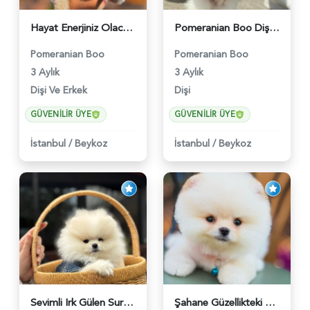
Hayat Enerjiniz Olacak Pomeranian Boo Bebekler - 6033
Pomeranian Boo Dişi 3 Aylık Safkan Güzelliğimiz - 6026
Pomeranian Boo
Pomeranian Boo
3 Aylık
3 Aylık
Dişi Ve Erkek
Dişi
GÜVENILIR ÜYE
GÜVENILIR ÜYE
İstanbul
/
Beykoz
İstanbul
/
Beykoz
Sevimli Irk Gülen Surat Pomeranian Boo - 6038
Şahane Güzellikteki Pomeranian Boo Bebekler - 6028