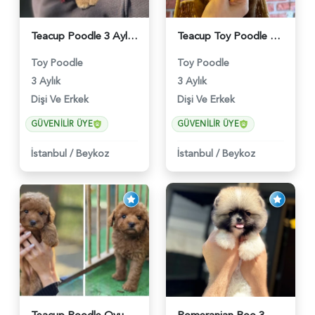
Teacup Poodle 3 Aylık Bebeğimiz - 5960
Teacup Toy Poodle Muhteşem Kalite Yavrular - 5895
Toy Poodle
Toy Poodle
3 Aylık
3 Aylık
Dişi Ve Erkek
Dişi Ve Erkek
GÜVENILIR ÜYE
GÜVENILIR ÜYE
İstanbul
/
Beykoz
İstanbul
/
Beykoz