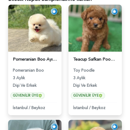
Pomeranian Boo Ayıcık Surat Yavrularımız - 6025
Teacup Safkan Poodle Yavrularımız - 5971
Pomeranian Boo
Toy Poodle
3 Aylık
3 Aylık
Dişi Ve Erkek
Dişi Ve Erkek
GÜVENILIR ÜYE
GÜVENILIR ÜYE
İstanbul
/
Beykoz
İstanbul
/
Beykoz