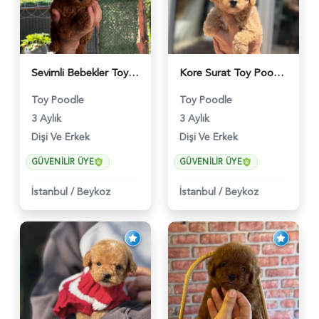
Sevimli Bebekler Toy Poodle - 5964
Kore Surat Toy Poodle Dişi ve Erkek Yavrular - 5896
Toy Poodle
Toy Poodle
3 Aylık
3 Aylık
Dişi Ve Erkek
Dişi Ve Erkek
GÜVENILIR ÜYE
GÜVENILIR ÜYE
İstanbul
/
Beykoz
İstanbul
/
Beykoz