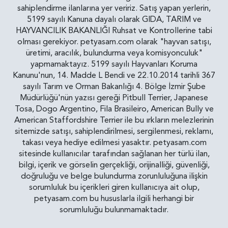
sahiplendirme ilanlarına yer veririz. Satış yapan yerlerin,
5199 sayılı Kanuna dayalı olarak GIDA, TARIM ve
HAYVANCILIK BAKANLIĞI Ruhsat ve Kontrollerine tabi
olması gerekiyor. petyasam.com olarak "hayvan satışı,
üretimi, aracılık, bulundurma veya komisyonculuk"
yapmamaktayız. 5199 sayılı Hayvanları Koruma
Kanunu'nun, 14. Madde L Bendi ve 22.10.2014 tarihli 367
sayılı Tarım ve Orman Bakanlığı 4. Bölge İzmir Şube
Müdürlüğü'nün yazısı gereği Pitbull Terrier, Japanese
Tosa, Dogo Argentino, Fila Brasileiro, American Bully ve
American Staffordshire Terrier ile bu ırkların melezlerinin
sitemizde satışı, sahiplendirilmesi, sergilenmesi, reklamı,
takası veya hediye edilmesi yasaktır. petyasam.com
sitesinde kullanıcılar tarafından sağlanan her türlü ilan,
bilgi, içerik ve görselin gerçekliği, orijinalliği, güvenliği,
doğruluğu ve belge bulundurma zorunluluğuna ilişkin
sorumluluk bu içerikleri giren kullanıcıya ait olup,
petyasam.com bu hususlarla ilgili herhangi bir
sorumluluğu bulunmamaktadır.