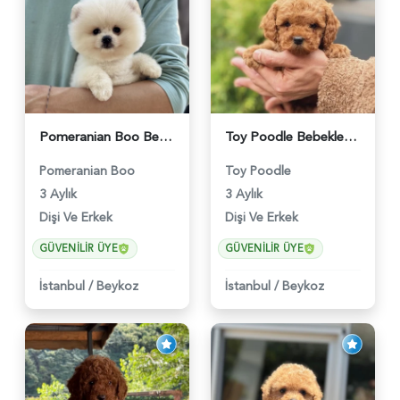
Pomeranian Boo Bebekler 2 Aylıklar - 6021
Toy Poodle Bebekler Yuva Arıyor - 5970
Pomeranian Boo
Toy Poodle
3 Aylık
3 Aylık
Dişi Ve Erkek
Dişi Ve Erkek
GÜVENILIR ÜYE
GÜVENILIR ÜYE
İstanbul
/
Beykoz
İstanbul
/
Beykoz