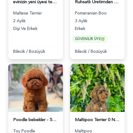
evinizin yeni üyesi teacup maltese terrier bebekler - 6383
Ruhsatlı Üretimden Pomeranian Boo Yavrumuz | Sağlık Garantili - 5813
Maltese Terrier
Pomeranian Boo
2 Aylık
3 Aylık
Dişi Ve Erkek
Erkek
GÜVENILIR ÜYE
Bilecik
/
Bozüyük
Bilecik
/
Bozüyük
Poodle bebekler - 5985
Maltipoo Terrier 0 Numara Dişi ve Erkek - 2280
Toy Poodle
Maltipoo