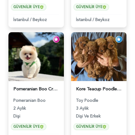
GÜVENILIR ÜYE
GÜVENILIR ÜYE
İstanbul
/
Beykoz
İstanbul
/
Beykoz
Pomeranian Boo Cream Beyaz Yavrumuz - 6251
Kore Teacup Poodle Bebekler - 6428
Pomeranian Boo
Toy Poodle
2 Aylık
3 Aylık
Dişi
Dişi Ve Erkek
GÜVENILIR ÜYE
GÜVENILIR ÜYE