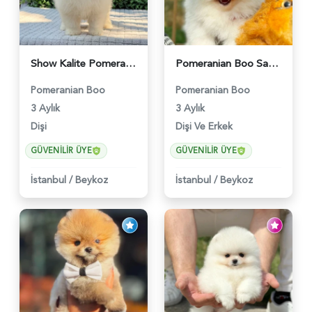
Show Kalite Pomeranian Boo Yavrusu | Teddy Face | Sağlık Garantili - 6175
Pomeranian Boo Safkan Yavrularımız - 6031
Pomeranian Boo
Pomeranian Boo
3 Aylık
3 Aylık
Dişi
Dişi Ve Erkek
GÜVENILIR ÜYE
GÜVENILIR ÜYE
İstanbul
/
Beykoz
İstanbul
/
Beykoz