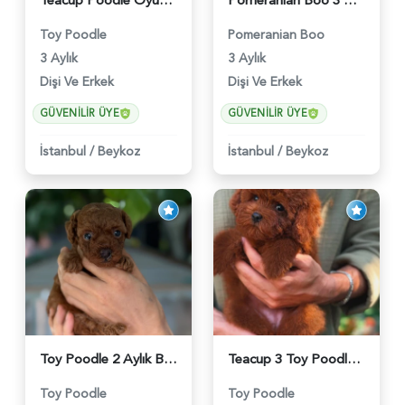
Teacup Poodle Oyuncu Yavrularımız - 5966
Pomeranian Boo 3 Aylık Hazır Yavrular - 6020
Toy Poodle
Pomeranian Boo
3 Aylık
3 Aylık
Dişi Ve Erkek
Dişi Ve Erkek
GÜVENILIR ÜYE
GÜVENILIR ÜYE
İstanbul
/
Beykoz
İstanbul
/
Beykoz
Toy Poodle 2 Aylık Bebeğimiz - 6176
Teacup 3 Toy Poodle Dişi ve Erkek Yavru - 5963
Toy Poodle
Toy Poodle