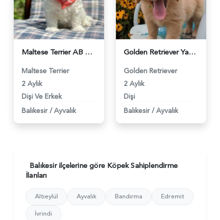
Maltese Terrier AB Pasaportlu Yuvalarına Hazır - 72
Golden Retriever Yavrular 2 Aylık Aşılar Tam Sağlık Karneli - 299
Maltese Terrier
Golden Retriever
2 Aylık
2 Aylık
Dişi Ve Erkek
Dişi
Balıkesir
/
Ayvalık
Balıkesir
/
Ayvalık
Balıkesir ilçelerine göre Köpek Sahiplendirme
İlanları
Altieylül
Ayvalık
Bandırma
Edremit
İvrindi