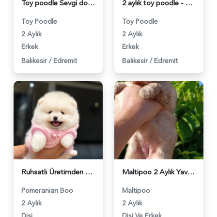
Toy poodle Sevgi dolu tuvalet eğitimli - 6166
2 aylık toy poodle - 6130
Toy Poodle
Toy Poodle
2 Aylık
2 Aylık
Erkek
Erkek
Balıkesir
/
Edremit
Balıkesir
/
Edremit
Ruhsatlı Üretimden Beyaz Pomeranian Boo Yavrumuz - 6006
Maltipoo 2 Aylık Yavrularımız Dişi ve Erkek - 5439
Pomeranian Boo
Maltipoo
2 Aylık
2 Aylık
Dişi
Dişi Ve Erkek