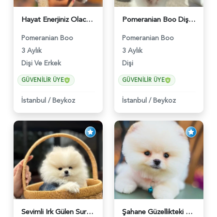
Hayat Enerjiniz Olacak Pomeranian Boo Bebekler - 6033
Pomeranian Boo Dişi 3 Aylık Safkan Güzelliğimiz - 6026
Pomeranian Boo
Pomeranian Boo
3 Aylık
3 Aylık
Dişi Ve Erkek
Dişi
GÜVENILIR ÜYE
GÜVENILIR ÜYE
İstanbul
/
Beykoz
İstanbul
/
Beykoz
Sevimli Irk Gülen Surat Pomeranian Boo - 6038
Şahane Güzellikteki Pomeranian Boo Bebekler - 6028