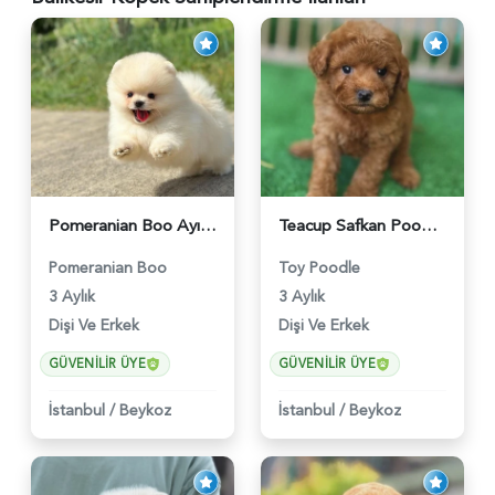
Pomeranian Boo Ayıcık Surat Yavrularımız - 6025
Teacup Safkan Poodle Yavrularımız - 5971
Pomeranian Boo
Toy Poodle
3 Aylık
3 Aylık
Dişi Ve Erkek
Dişi Ve Erkek
GÜVENILIR ÜYE
GÜVENILIR ÜYE
İstanbul
/
Beykoz
İstanbul
/
Beykoz