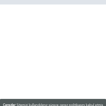
Çerezler
Sitemizi kullandığınız sürece çerez politikasını kabul etmiş