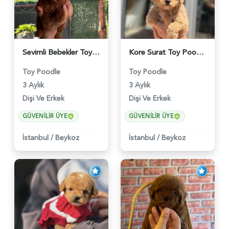
Sevimli Bebekler Toy Poodle - 5964
Kore Surat Toy Poodle Dişi ve Erkek Yavrular - 5896
Toy Poodle
Toy Poodle
3 Aylık
3 Aylık
Dişi Ve Erkek
Dişi Ve Erkek
GÜVENILIR ÜYE
GÜVENILIR ÜYE
İstanbul
/
Beykoz
İstanbul
/
Beykoz