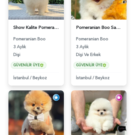
Show Kalite Pomeranian Boo Yavrusu | Teddy Face | Sağlık Garantili - 6175
Pomeranian Boo Safkan Yavrularımız - 6031
Pomeranian Boo
Pomeranian Boo
3 Aylık
3 Aylık
Dişi
Dişi Ve Erkek
GÜVENILIR ÜYE
GÜVENILIR ÜYE
İstanbul
/
Beykoz
İstanbul
/
Beykoz