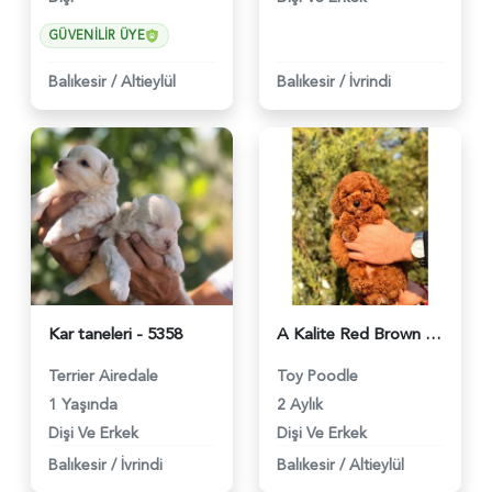
GÜVENILIR ÜYE
Balıkesir
/
Altieylül
Balıkesir
/
İvrindi
Kar taneleri - 5358
A Kalite Red Brown Toy Poodle Yavrumuz - 5480
Terrier Airedale
Toy Poodle
1 Yaşında
2 Aylık
Dişi Ve Erkek
Dişi Ve Erkek
Balıkesir
/
İvrindi
Balıkesir
/
Altieylül