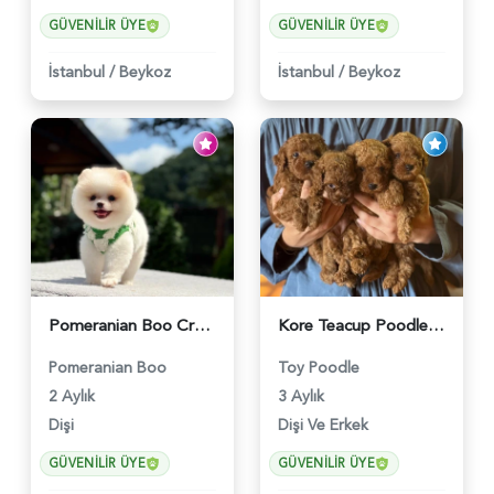
GÜVENILIR ÜYE
GÜVENILIR ÜYE
İstanbul
/
Beykoz
İstanbul
/
Beykoz
Pomeranian Boo Cream Beyaz Yavrumuz - 6251
Kore Teacup Poodle Bebekler - 6428
Pomeranian Boo
Toy Poodle
2 Aylık
3 Aylık
Dişi
Dişi Ve Erkek
GÜVENILIR ÜYE
GÜVENILIR ÜYE