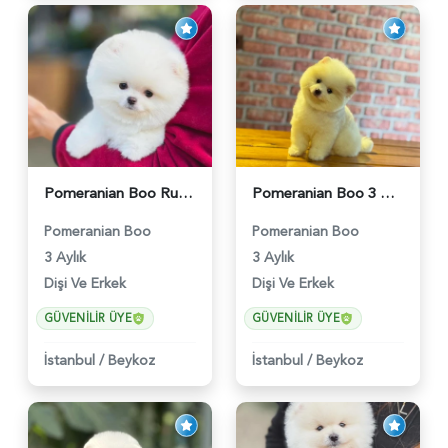
Pomeranian Boo Ruhsatlı Çiftlikten - 6027
Pomeranian Boo 3 Aylık Safkan Yavrularımız - 6022
Pomeranian Boo
Pomeranian Boo
3 Aylık
3 Aylık
Dişi Ve Erkek
Dişi Ve Erkek
GÜVENILIR ÜYE
GÜVENILIR ÜYE
İstanbul
/
Beykoz
İstanbul
/
Beykoz