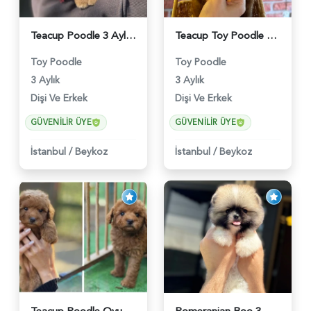
Teacup Poodle 3 Aylık Bebeğimiz - 5960
Teacup Toy Poodle Muhteşem Kalite Yavrular - 5895
Toy Poodle
Toy Poodle
3 Aylık
3 Aylık
Dişi Ve Erkek
Dişi Ve Erkek
GÜVENILIR ÜYE
GÜVENILIR ÜYE
İstanbul
/
Beykoz
İstanbul
/
Beykoz