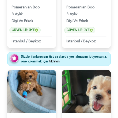
Pomeranian Boo
Pomeranian Boo
3 Aylık
3 Aylık
Dişi Ve Erkek
Dişi Ve Erkek
GÜVENILIR ÜYE
GÜVENILIR ÜYE
İstanbul
/
Beykoz
İstanbul
/
Beykoz
Sizde ilanlarınızın üst sıralarda yer almasını istiyorsanız,
öne çıkarmak için
tıklayın.