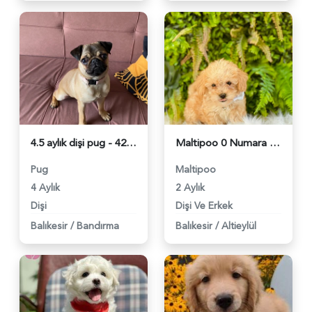
4.5 aylık dişi pug - 4267
Maltipoo 0 Numara Yavrularımız - 2281
Pug
Maltipoo
4 Aylık
2 Aylık
Dişi
Dişi Ve Erkek
Balıkesir
/
Bandırma
Balıkesir
/
Altieylül