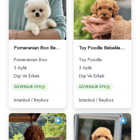
Pomeranian Boo Bebekler 2 Aylıklar - 6021
Toy Poodle Bebekler Yuva Arıyor - 5970
Pomeranian Boo
Toy Poodle
3 Aylık
3 Aylık
Dişi Ve Erkek
Dişi Ve Erkek
GÜVENILIR ÜYE
GÜVENILIR ÜYE
İstanbul
/
Beykoz
İstanbul
/
Beykoz