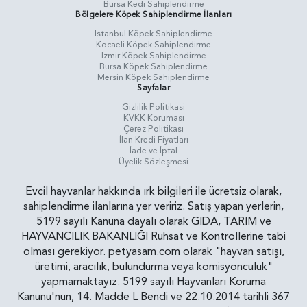
Bursa Kedi Sahiplendirme
Bölgelere Köpek Sahiplendirme İlanları
İstanbul Köpek Sahiplendirme
Kocaeli Köpek Sahiplendirme
İzmir Köpek Sahiplendirme
Bursa Köpek Sahiplendirme
Mersin Köpek Sahiplendirme
Sayfalar
Gizlilik Politikasi
KVKK Koruması
Çerez Politikası
İlan Kredi Fiyatları
İade ve İptal
Üyelik Sözleşmesi
Evcil hayvanlar hakkında ırk bilgileri ile ücretsiz olarak,
sahiplendirme ilanlarına yer veririz. Satış yapan yerlerin,
5199 sayılı Kanuna dayalı olarak GIDA, TARIM ve
HAYVANCILIK BAKANLIĞI Ruhsat ve Kontrollerine tabi
olması gerekiyor. petyasam.com olarak "hayvan satışı,
üretimi, aracılık, bulundurma veya komisyonculuk"
yapmamaktayız. 5199 sayılı Hayvanları Koruma
Kanunu'nun, 14. Madde L Bendi ve 22.10.2014 tarihli 367