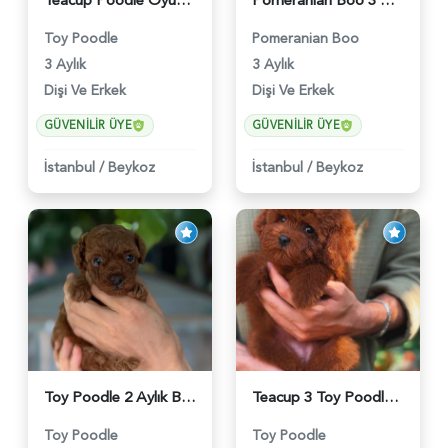
Teacup Poodle Oyuncu Yavrularımız - 5966
Pomeranian Boo 3 Aylık Hazır Yavrular - 6020
Toy Poodle
Pomeranian Boo
3 Aylık
3 Aylık
Dişi Ve Erkek
Dişi Ve Erkek
GÜVENILIR ÜYE
GÜVENILIR ÜYE
İstanbul
/
Beykoz
İstanbul
/
Beykoz
Toy Poodle 2 Aylık Bebeğimiz - 6176
Teacup 3 Toy Poodle Dişi ve Erkek Yavru - 5963
Toy Poodle
Toy Poodle