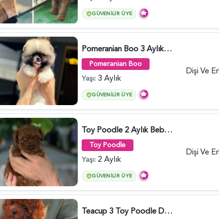
GÜVENILIR ÜYE
Pomeranian Boo 3 Aylık Hazır Yavrular - 6020
Pomeranian Boo
Dişi Ve E
3 Aylık
Yaşı:
GÜVENILIR ÜYE
Toy Poodle 2 Aylık Bebeğimiz - 6176
Toy Poodle
Dişi Ve E
2 Aylık
Yaşı:
GÜVENILIR ÜYE
Teacup 3 Toy Poodle Dişi ve Erkek Yavru - 5963