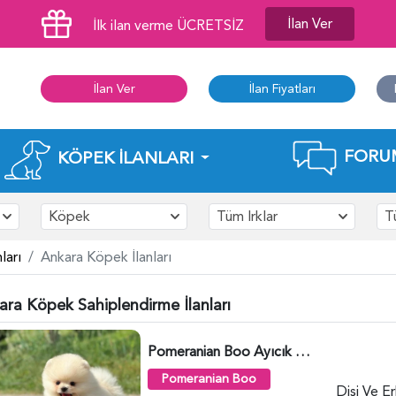
İlan Ver
İlk ilan verme ÜCRETSİZ
İlan Ver
İlan Fiyatları
FORU
KÖPEK İLANLARI
Köpek
Tüm Irklar
T
ları
Ankara Köpek İlanları
ara Köpek Sahiplendirme İlanları
Pomeranian Boo Ayıcık Surat Yavrularımız - 6025
Pomeranian Boo
Dişi Ve E