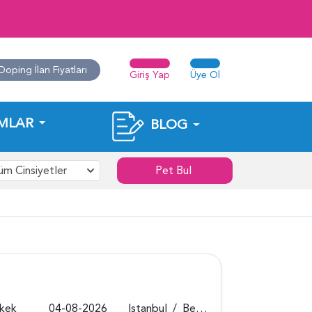
Doping İlan Fiyatları
Giriş Yap
Üye Ol
MLAR
BLOG
üm Cinsiyetler
Pet Bul
rkek
04-08-2026
Istanbul
/
Beykoz