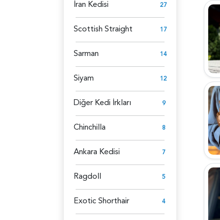
İran Kedisi
27
Scottish Straight
17
Sarman
14
Siyam
12
Diğer Kedi İrkları
9
Chinchilla
8
Ankara Kedisi
7
Ragdoll
5
Exotic Shorthair
4