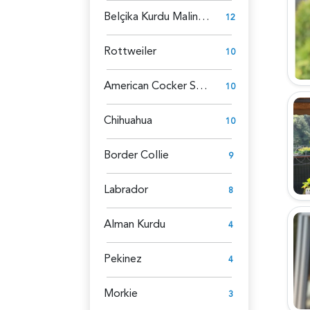
Belçika Kurdu Malinois
12
Rottweiler
10
American Cocker Spaniel
10
Chihuahua
10
Border Collie
9
Labrador
8
Alman Kurdu
4
Pekinez
4
Morkie
3