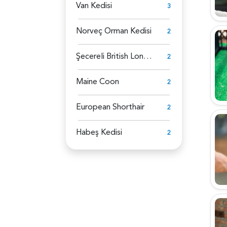
Van Kedisi
3
Norveç Orman Kedisi
2
Şecereli British Longhair
2
Maine Coon
2
European Shorthair
2
Habeş Kedisi
2