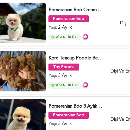
Pomeranian Boo Cream Beyaz Yavrumuz - 6251
Pomeranian Boo
Dişi
2 Aylık
Yaşı:
GÜVENILIR ÜYE
Kore Teacup Poodle Bebekler - 6428
Toy Poodle
Dişi Ve E
3 Aylık
Yaşı:
GÜVENILIR ÜYE
Pomeranian Boo 3 Aylık Bebek Yavrular - 6178
Pomeranian Boo
Dişi Ve E
3 Aylık
Yaşı: