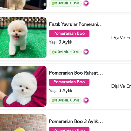
GÜVENILIR ÜYE
Fıstık Yavrular Pomeranian Boo - 6032
Pomeranian Boo
Dişi Ve E
3 Aylık
Yaşı:
GÜVENILIR ÜYE
Pomeranian Boo Ruhsatlı Çiftlikten - 6027
Pomeranian Boo
Dişi Ve E
3 Aylık
Yaşı:
GÜVENILIR ÜYE
Pomeranian Boo 3 Aylık Safkan Yavrularımız - 6022
Pomeranian Boo