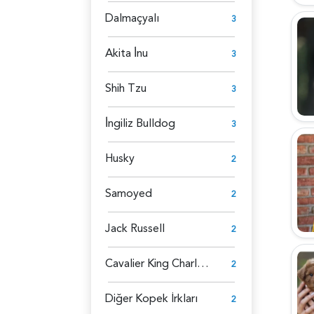
Dalmaçyalı
3
Akita İ̇nu
3
Shih Tzu
3
İ̇ngiliz Bulldog
3
Husky
2
Samoyed
2
Jack Russell
2
Cavalier King Charles Spaniel
2
Diğer Kopek İrkları
2