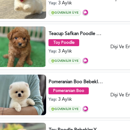
3 Aylık
Yaşı:
GÜVENILIR ÜYE
Teacup Safkan Poodle Yavrularımız - 5971
Toy Poodle
Dişi Ve E
3 Aylık
Yaşı:
GÜVENILIR ÜYE
Pomeranian Boo Bebekler 2 Aylıklar - 6021
Pomeranian Boo
Dişi Ve E
3 Aylık
Yaşı:
GÜVENILIR ÜYE
Toy Poodle Bebekler Yuva Arıyor - 5970