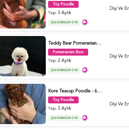
Toy Poodle
Dişi Ve E
3 Aylık
Yaşı:
GÜVENILIR ÜYE
Teddy Bear Pomeranian Boo Yavrumuz Ruhsatlı Çiftlik - 6247
Pomeranian Boo
Dişi Ve E
2 Aylık
Yaşı:
GÜVENILIR ÜYE
Kore Teacup Poodle - 6424
Toy Poodle
Dişi Ve E
3 Aylık
Yaşı:
GÜVENILIR ÜYE