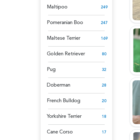
Maltipoo
249
Pomeranian Boo
247
Maltese Terrier
169
Golden Retriever
80
Pug
32
Doberman
28
French Bulldog
20
Yorkshire Terrier
18
Cane Corso
17