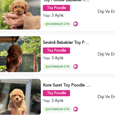
Toy Poodle
Dişi Ve E
3 Aylık
Yaşı:
GÜVENILIR ÜYE
Sevimli Bebekler Toy Poodle - 5964
Toy Poodle
Dişi Ve E
3 Aylık
Yaşı:
GÜVENILIR ÜYE
Kore Surat Toy Poodle Dişi ve Erkek Yavrular - 5896
Toy Poodle
Dişi Ve E
3 Aylık
Yaşı:
GÜVENILIR ÜYE