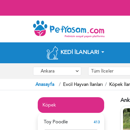
KEDI İLANLARI
Ankara
Tüm İlceler
Anasayfa
Evcil Hayvan İlanları
Köpek İlan
Ank
Köpek
Toy Poodle
413