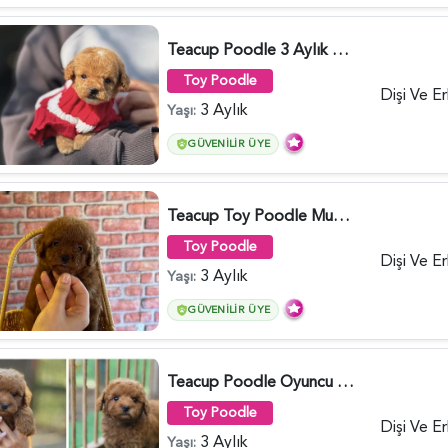
Teacup Poodle 3 Aylık Bebeğimiz - 5960
Toy Poodle
Dişi Ve E
3 Aylık
Yaşı:
GÜVENILIR ÜYE
Teacup Toy Poodle Muhteşem Kalite Yavrular - 5895
Toy Poodle
Dişi Ve E
3 Aylık
Yaşı:
GÜVENILIR ÜYE
Teacup Poodle Oyuncu Yavrularımız - 5966
Toy Poodle
Dişi Ve E
3 Aylık
Yaşı: