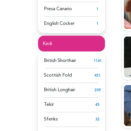
Presa Canario
1
English Cocker
1
Kedi
British Shorthair
1161
Scottish Fold
451
British Longhair
209
Tekir
45
Sfenks
32