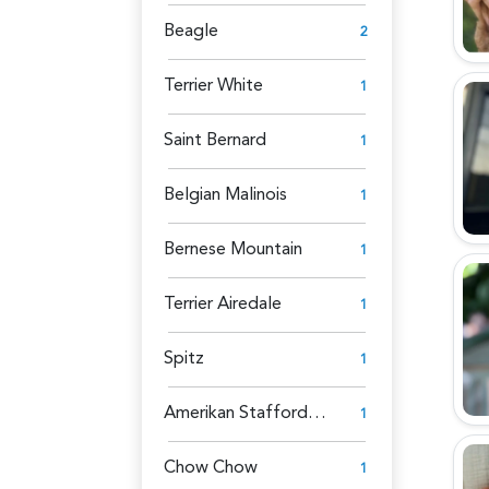
Beagle
2
Terrier White
1
Saint Bernard
1
Belgian Malinois
1
Bernese Mountain
1
Terrier Airedale
1
Spitz
1
Amerikan Staffordshire
1
Chow Chow
1