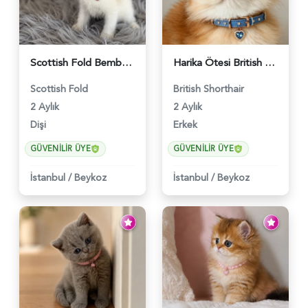
Scottish Fold Bembeyaz Pembe Burun Yavrumuz - 6120
Harika Ötesi British Longhair Golden Parlayan Yıldız - 6141
Scottish Fold
British Shorthair
2 Aylık
2 Aylık
Dişi
Erkek
GÜVENILIR ÜYE
GÜVENILIR ÜYE
İstanbul
/
Beykoz
İstanbul
/
Beykoz