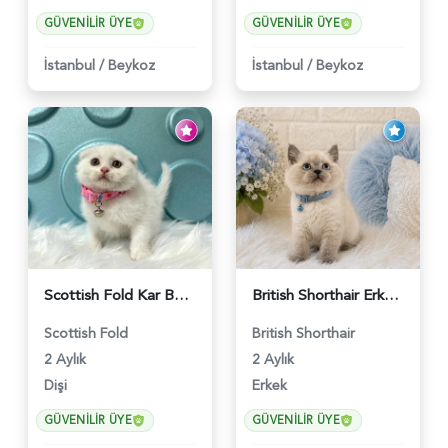
GÜVENILIR ÜYE
GÜVENILIR ÜYE
İstanbul
/
Beykoz
İstanbul
/
Beykoz
Scottish Fold Kar Beyazı Dişi 2 Aylık - 2980
British Shorthair Erkek Bluepoint 2 Aylık - 4448
Scottish Fold
British Shorthair
2 Aylık
2 Aylık
Dişi
Erkek
GÜVENILIR ÜYE
GÜVENILIR ÜYE