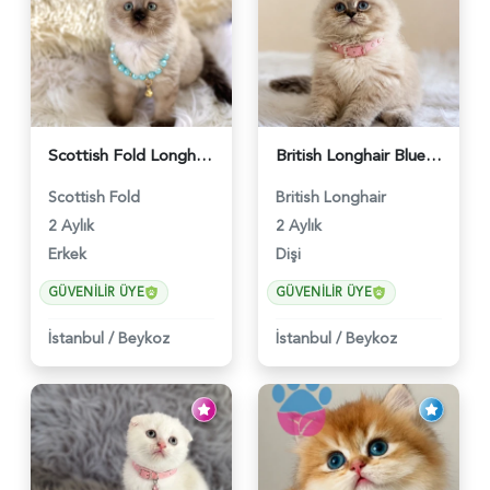
Scottish Fold Longhair Çikolata Erkek Yavrumuz - 6119
British Longhair Blue Point Afrodit Yuva Arıyor - 6118
Scottish Fold
British Longhair
2 Aylık
2 Aylık
Erkek
Dişi
GÜVENILIR ÜYE
GÜVENILIR ÜYE
İstanbul
/
Beykoz
İstanbul
/
Beykoz