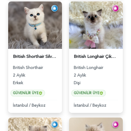
British Shorthair Silver Point Erkek 2 Aylık - 6122
British Longhair Çikolata Nadir Renk Göz Kamaştırıcı - 6117
British Shorthair
British Longhair
2 Aylık
2 Aylık
Erkek
Dişi
GÜVENILIR ÜYE
GÜVENILIR ÜYE
İstanbul
/
Beykoz
İstanbul
/
Beykoz