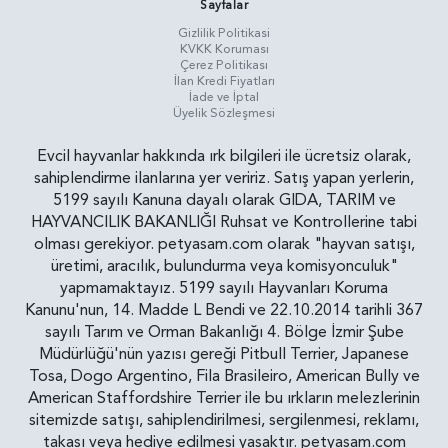
Sayfalar
Gizlilik Politikasi
KVKK Koruması
Çerez Politikası
İlan Kredi Fiyatları
İade ve İptal
Üyelik Sözleşmesi
Evcil hayvanlar hakkında ırk bilgileri ile ücretsiz olarak,
sahiplendirme ilanlarına yer veririz. Satış yapan yerlerin,
5199 sayılı Kanuna dayalı olarak GIDA, TARIM ve
HAYVANCILIK BAKANLIĞI Ruhsat ve Kontrollerine tabi
olması gerekiyor. petyasam.com olarak "hayvan satışı,
üretimi, aracılık, bulundurma veya komisyonculuk"
yapmamaktayız. 5199 sayılı Hayvanları Koruma
Kanunu'nun, 14. Madde L Bendi ve 22.10.2014 tarihli 367
sayılı Tarım ve Orman Bakanlığı 4. Bölge İzmir Şube
Müdürlüğü'nün yazısı gereği Pitbull Terrier, Japanese
Tosa, Dogo Argentino, Fila Brasileiro, American Bully ve
American Staffordshire Terrier ile bu ırkların melezlerinin
sitemizde satışı, sahiplendirilmesi, sergilenmesi, reklamı,
takası veya hediye edilmesi yasaktır. petyasam.com