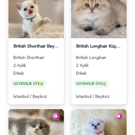
British Shorthair Beyaz Pamuksu Yavrumuz - 6419
British Longhair Küçük Prens Yuva Arıyor - 6480
British Shorthair
British Longhair
2 Aylık
2 Aylık
Erkek
Erkek
GÜVENILIR ÜYE
GÜVENILIR ÜYE
İstanbul
/
Beykoz
İstanbul
/
Beykoz