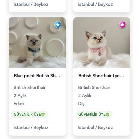
İstanbul
/
Beykoz
İstanbul
/
Beykoz
Blue point British Shorthair Kedim 2 Aylık - 4132
British Shorthair Lynx Point Dişi Yavrumuz Yuva Arıyor - 5148
British Shorthair
British Shorthair
2 Aylık
2 Aylık
Erkek
Dişi
GÜVENILIR ÜYE
GÜVENILIR ÜYE
İstanbul
/
Beykoz
İstanbul
/
Beykoz