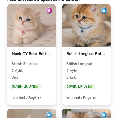
Nadir CY Renk British Shorthair Prensesimiz - 6483
British Longhair Pofuduk Yakışıklımız - 6481
British Shorthair
British Longhair
2 Aylık
2 Aylık
Dişi
Erkek
GÜVENILIR ÜYE
GÜVENILIR ÜYE
İstanbul
/
Beykoz
İstanbul
/
Beykoz