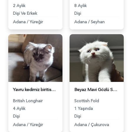
2 Aylık
8 Aylık
Dişi Ve Erkek
Dişi
Adana
/
Yüreğir
Adana
/
Seyhan
Yavru kedimiz biritish longhair - 4759
Beyaz Mavi Gözlü Scottish Fold 1 Yaşında - 4233
British Longhair
Scottish Fold
4 Aylık
1 Yaşında
Dişi
Dişi
Adana
/
Yüreğir
Adana
/
Çukurova