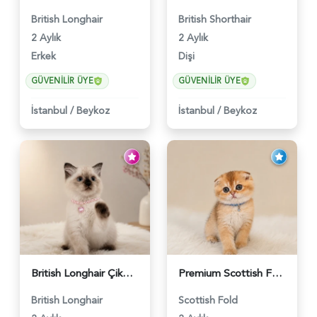
British Longhair
British Shorthair
2 Aylık
2 Aylık
Erkek
Dişi
GÜVENILIR ÜYE
GÜVENILIR ÜYE
İstanbul
/
Beykoz
İstanbul
/
Beykoz
British Longhair Çikolatalı Sütlü Dişi Yavrumuz - 6347
Premium Scottish Fold Golden Yavru - 6400
British Longhair
Scottish Fold