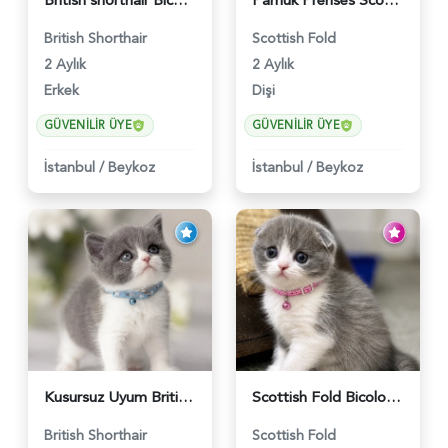
British shorthair Bicolor Lilac Erkek - 5905
Pamuk Prenses Scottish Fold Maviş Yavrumuz - 6009
British Shorthair
Scottish Fold
2 Aylık
2 Aylık
Erkek
Dişi
GÜVENILIR ÜYE
GÜVENILIR ÜYE
İstanbul
/
Beykoz
İstanbul
/
Beykoz
Kusursuz Uyum British Shorthair Bi Color Erkek - 6011
Scottish Fold Bicolor Lilac Dişi - 6014
British Shorthair
Scottish Fold