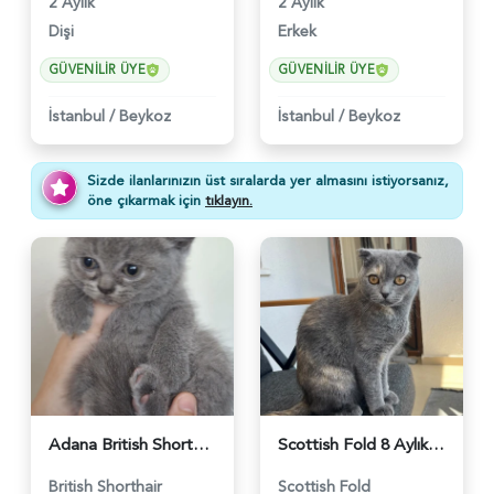
2 Aylık
2 Aylık
Dişi
Erkek
GÜVENILIR ÜYE
GÜVENILIR ÜYE
İstanbul
/
Beykoz
İstanbul
/
Beykoz
Sizde ilanlarınızın üst sıralarda yer almasını istiyorsanız,
öne çıkarmak için
tıklayın.
Adana British Shorthair Yavrular - 5759
Scottish Fold 8 Aylık Çok sevimli - 4822
British Shorthair
Scottish Fold