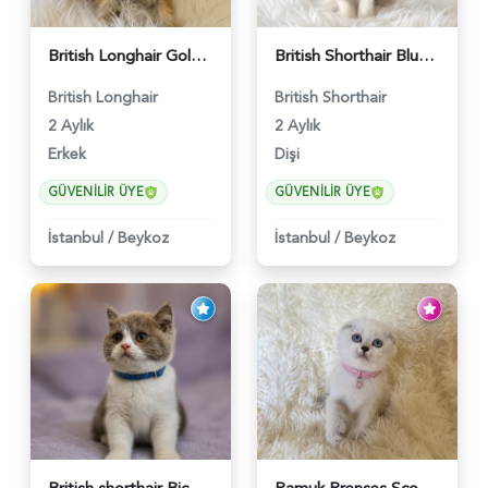
British Longhair Golden Erkek Yavrumuz - 5910
British Shorthair Blue Point Kızımız 2 Aylık - 5149
British Longhair
British Shorthair
2 Aylık
2 Aylık
Erkek
Dişi
GÜVENILIR ÜYE
GÜVENILIR ÜYE
İstanbul
/
Beykoz
İstanbul
/
Beykoz