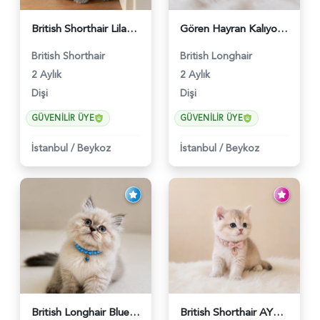
British Shorthair Lilac Dişi Tatlı Kızımız - 5236
Gören Hayran Kalıyor! British Longhair Golden Dişi - 6345
British Shorthair
British Longhair
2 Aylık
2 Aylık
Dişi
Dişi
GÜVENILIR ÜYE
GÜVENILIR ÜYE
İstanbul
/
Beykoz
İstanbul
/
Beykoz
British Longhair Blue Point Erkek Pofuduk Yavrumuz - 6348
British Shorthair AY12 Güzel Kızımız - 6349