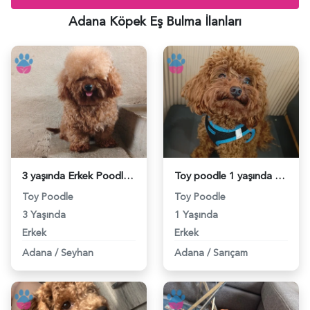
Adana Köpek Eş Bulma İlanları
3 yaşında Erkek Poodle Eş Arıyor - 118984564
Toy poodle 1 yaşında erkek - 118984458
Toy Poodle
Toy Poodle
3 Yaşında
1 Yaşında
Erkek
Erkek
Adana
/
Seyhan
Adana
/
Sarıçam