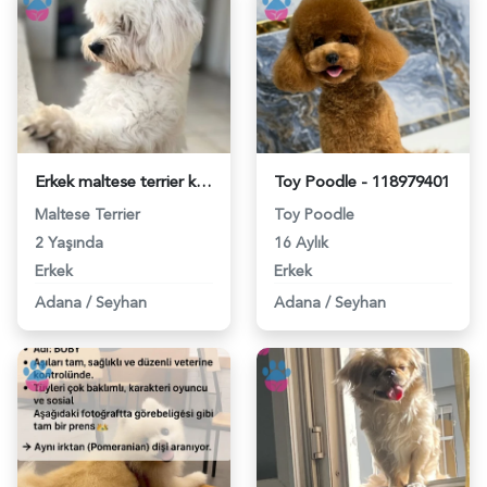
Erkek maltese terrier köpeğime eş arıyorum - 118979745
Toy Poodle - 118979401
Maltese Terrier
Toy Poodle
2 Yaşında
16 Aylık
Erkek
Erkek
Adana
/
Seyhan
Adana
/
Seyhan