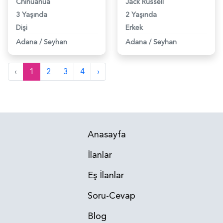
Chihuahua
Jack Russell
3 Yaşında
2 Yaşında
Dişi
Erkek
Adana
/
Seyhan
Adana
/
Seyhan
‹
1
2
3
4
›
Anasayfa
İlanlar
Eş İlanlar
Soru-Cevap
Blog