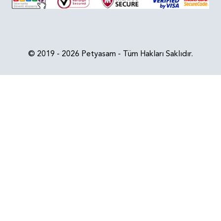
© 2019 - 2026 Petyasam - Tüm Hakları Saklıdır.