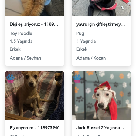
Dişi eş ariyoruz - 118976166
yavru için çiftleştirmeye eş arıyoruz - 118974102
Toy Poodle
Pug
1,5 Yaşında
1 Yaşında
Erkek
Erkek
Adana
/
Seyhan
Adana
/
Kozan
Eş arıyorum - 118973940
Jack Russel 2 Yaşında Eş Arıyor - 118973752