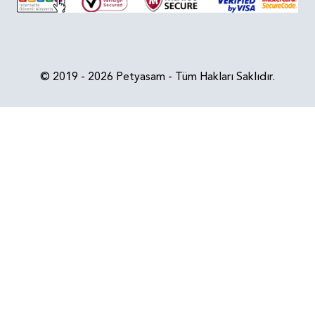
© 2019 - 2026 Petyasam - Tüm Hakları Saklıdır.