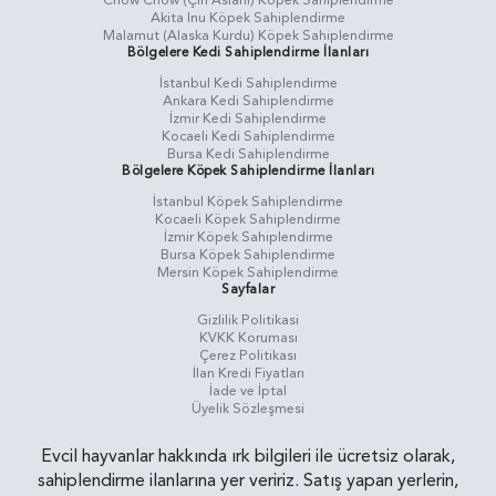
Chow Chow (Çin Aslanı) Köpek Sahiplendirme
Akita Inu Köpek Sahiplendirme
Malamut (Alaska Kurdu) Köpek Sahiplendirme
Bölgelere Kedi Sahiplendirme İlanları
İstanbul Kedi Sahiplendirme
Ankara Kedi Sahiplendirme
İzmir Kedi Sahiplendirme
Kocaeli Kedi Sahiplendirme
Bursa Kedi Sahiplendirme
Bölgelere Köpek Sahiplendirme İlanları
İstanbul Köpek Sahiplendirme
Kocaeli Köpek Sahiplendirme
İzmir Köpek Sahiplendirme
Bursa Köpek Sahiplendirme
Mersin Köpek Sahiplendirme
Sayfalar
Gizlilik Politikasi
KVKK Koruması
Çerez Politikası
İlan Kredi Fiyatları
İade ve İptal
Üyelik Sözleşmesi
Evcil hayvanlar hakkında ırk bilgileri ile ücretsiz olarak,
sahiplendirme ilanlarına yer veririz. Satış yapan yerlerin,