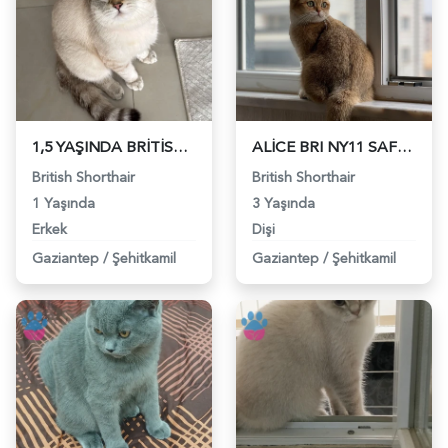
1,5 YAŞINDA BRİTİSH ERKEK - 118984008
ALİCE BRI NY11 SAFKAN KIZIMA ERKEK ARIYORUZ. - 118983939
British Shorthair
British Shorthair
1 Yaşında
3 Yaşında
Erkek
Dişi
Gaziantep
/
Şehitkamil
Gaziantep
/
Şehitkamil