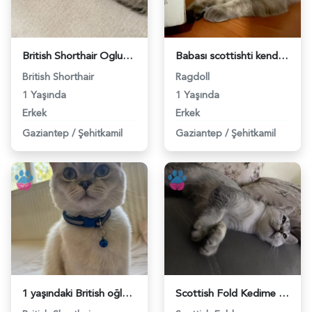
British Shorthair Oglum için eş Arıyorum - 118980753
Babası scottishti kendisi britirsh colourpoint - 118980597
British Shorthair
Ragdoll
1 Yaşında
1 Yaşında
Erkek
Erkek
Gaziantep
/
Şehitkamil
Gaziantep
/
Şehitkamil
1 yaşındaki British oğluma eş arıyorum - 118980549
Scottish Fold Kedime Acil Eş Arıyorum - 118980510