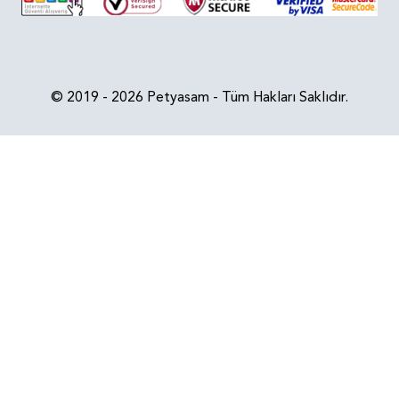
© 2019 - 2026 Petyasam - Tüm Hakları Saklıdır.