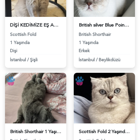
DİŞİ KEDİMİZE EŞ ARIYORUZ - 118984555
British silver Blue Point çiftleştirme - 118984558
Scottish Fold
British Shorthair
1 Yaşında
1 Yaşında
Dişi
Erkek
İstanbul
/
Şişli
İstanbul
/
Beylikdüzü
British Shorthair 1 Yaşında Eş Arıyor - 118984549
Scottish Fold 2 Yaşında Eş Arıyor - 118984540