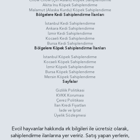
Chow Chow (Çin Aslanı) Köpek Sahiplendirme
Akita Inu Köpek Sahiplendirme
Malamut (Alaska Kurdu) Köpek Sahiplendirme
Bölgelere Kedi Sahiplendirme İlanları
İstanbul Kedi Sahiplendirme
Ankara Kedi Sahiplendirme
İzmir Kedi Sahiplendirme
Kocaeli Kedi Sahiplendirme
Bursa Kedi Sahiplendirme
Bölgelere Köpek Sahiplendirme İlanları
İstanbul Köpek Sahiplendirme
Kocaeli Köpek Sahiplendirme
İzmir Köpek Sahiplendirme
Bursa Köpek Sahiplendirme
Mersin Köpek Sahiplendirme
Sayfalar
Gizlilik Politikasi
KVKK Koruması
Çerez Politikası
İlan Kredi Fiyatları
İade ve İptal
Üyelik Sözleşmesi
Evcil hayvanlar hakkında ırk bilgileri ile ücretsiz olarak,
sahiplendirme ilanlarına yer veririz. Satış yapan yerlerin,