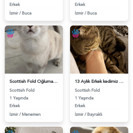
Erkek
Erkek
İzmir
/
Buca
İzmir
/
Buca
Scottish Fold Oğluma Dişi Arıyoruz - 118984517
13 Aylık Erkek kedimiz Badem’e eş arıyoruz - 118984505
Scottish Fold
Scottish Fold
1 Yaşında
1 Yaşında
Erkek
Erkek
İzmir
/
Menemen
İzmir
/
Bayraklı