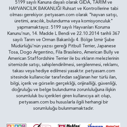
5199 sayılı Kanuna dayalı olarak GIDA, TARIM ve
HAYVANCILIK BAKANLIĞI Ruhsat ve Kontrollerine tabi
olması gerekiyor. petyasam.com olarak "hayvan satışı,
üretimi, aracılık, bulundurma veya komisyonculuk"
yapmamaktayız. 5199 sayılı Hayvanları Koruma
Kanunu'nun, 14. Madde L Bendi ve 22.10.2014 tarihli 367
sayılı Tarım ve Orman Bakanlığı 4. Bölge İzmir Şube
Müdürlüğü'nün yazısı gereği Pitbull Terrier, Japanese
Tosa, Dogo Argentino, Fila Brasileiro, American Bully ve
American Staffordshire Terrier ile bu ırkların melezlerinin
sitemizde satışı, sahiplendirilmesi, sergilenmesi, reklamı,
takası veya hediye edilmesi yasaktır. petyasam.com
sitesinde kullanıcılar tarafından sağlanan her türlü ilan,
bilgi, içerik ve görselin gerçekliği, orijinalliği, güvenliği,
doğruluğu ve belge bulundurma zorunluluğuna ilişkin
sorumluluk bu içerikleri giren kullanıcıya ait olup,
petyasam.com bu hususlarla ilgili herhangi bir
sorumluluğu bulunmamaktadır.