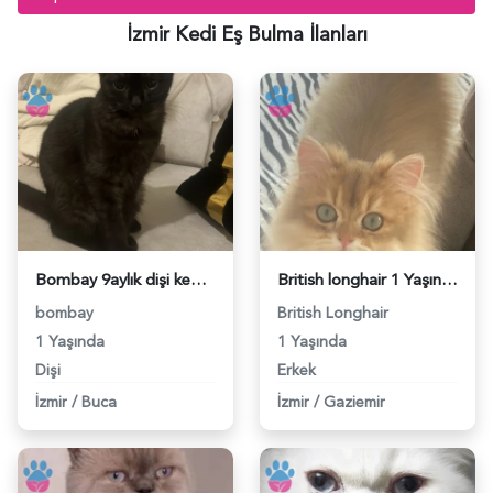
İzmir Kedi Eş Bulma İlanları
Bombay 9aylık dişi kedime eş arıyorum - 118984676
British longhair 1 Yaşında Eş Arıyor - 118984672
bombay
British Longhair
1 Yaşında
1 Yaşında
Dişi
Erkek
İzmir
/
Buca
İzmir
/
Gaziemir