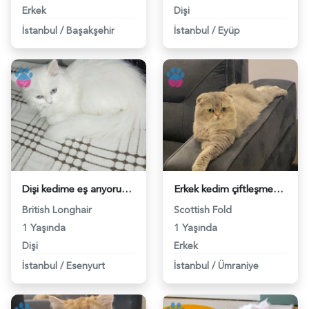
Erkek
Dişi
İstanbul
/
Başakşehir
İstanbul
/
Eyüp
Dişi kedime eş arıyorum Esenyurt ve civarı tercihimizdir - 118984616
Erkek kedim çiftleşmek için bir dişi kedi arıyor! - 118984610
British Longhair
Scottish Fold
1 Yaşında
1 Yaşında
Dişi
Erkek
İstanbul
/
Esenyurt
İstanbul
/
Ümraniye