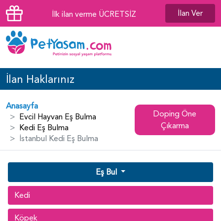
İlan Ver
İlk ilan verme ÜCRETSİZ
İlan Haklarınız
Anasayfa
Doping Öne
Evcil Hayvan Eş Bulma
Çıkarma
Kedi Eş Bulma
İstanbul Kedi Eş Bulma
Eş Bul
Kedi
Köpek