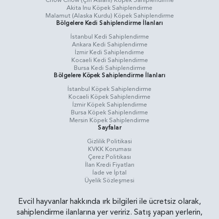
Chow Chow (Çin Aslanı) Köpek Sahiplendirme
Akita Inu Köpek Sahiplendirme
Malamut (Alaska Kurdu) Köpek Sahiplendirme
Bölgelere Kedi Sahiplendirme İlanları
İstanbul Kedi Sahiplendirme
Ankara Kedi Sahiplendirme
İzmir Kedi Sahiplendirme
Kocaeli Kedi Sahiplendirme
Bursa Kedi Sahiplendirme
Bölgelere Köpek Sahiplendirme İlanları
İstanbul Köpek Sahiplendirme
Kocaeli Köpek Sahiplendirme
İzmir Köpek Sahiplendirme
Bursa Köpek Sahiplendirme
Mersin Köpek Sahiplendirme
Sayfalar
Gizlilik Politikasi
KVKK Koruması
Çerez Politikası
İlan Kredi Fiyatları
İade ve İptal
Üyelik Sözleşmesi
Evcil hayvanlar hakkında ırk bilgileri ile ücretsiz olarak,
sahiplendirme ilanlarına yer veririz. Satış yapan yerlerin,