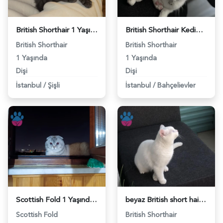
British Shorthair 1 Yaşında Eş Arıyor - 118984592
British Shorthair Kedime Erkek Eş arıyorum - 118984570
British Shorthair
British Shorthair
1 Yaşında
1 Yaşında
Dişi
Dişi
İstanbul
/
Şişli
İstanbul
/
Bahçelievler
Scottish Fold 1 Yaşında Eş Arıyor - 118984572
beyaz British short hair - 118984580
Scottish Fold
British Shorthair