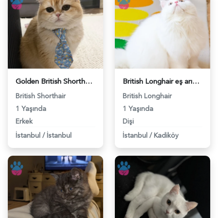
Golden British Shorthair 1 Yaşında Eş Arıyor - 118984604
British Longhair eş arıyoruz - 118984588
British Shorthair
British Longhair
1 Yaşında
1 Yaşında
Erkek
Dişi
İstanbul
/
İstanbul
İstanbul
/
Kadiköy