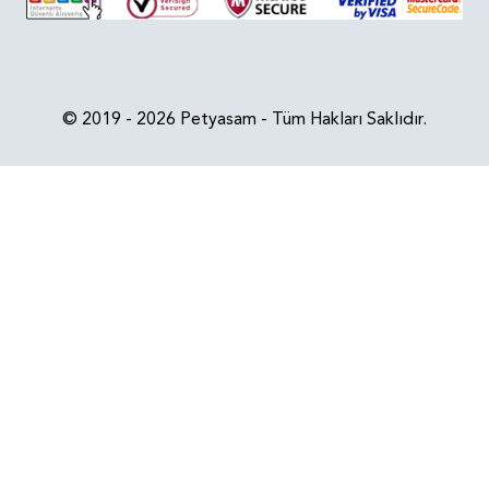
© 2019 - 2026 Petyasam - Tüm Hakları Saklıdır.