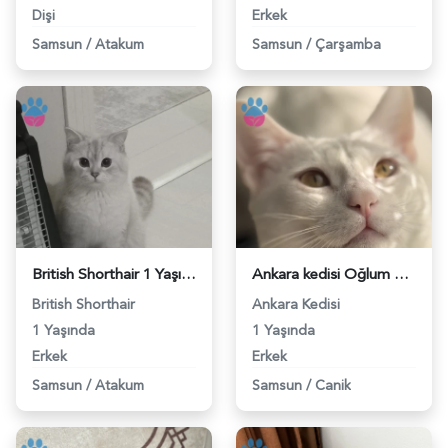
Dişi
Erkek
Samsun
/
Atakum
Samsun
/
Çarşamba
British Shorthair 1 Yaşında Erkek Kedim Eş Arıyor - 118983878
Ankara kedisi Oğlum 1 Yaşında - 118983785
British Shorthair
Ankara Kedisi
1 Yaşında
1 Yaşında
Erkek
Erkek
Samsun
/
Atakum
Samsun
/
Canik