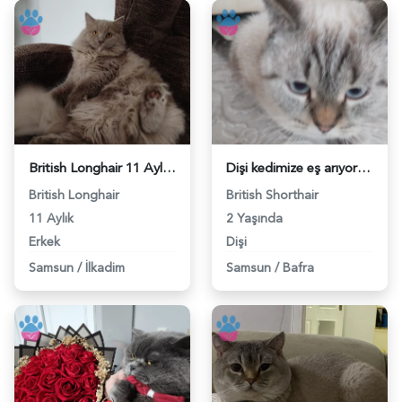
British Longhair 11 Aylık Kedim Eş Arıyorum - 118982827
Dişi kedimize eş arıyoruz - 118982816
British Longhair
British Shorthair
11 Aylık
2 Yaşında
Erkek
Dişi
Samsun
/
İlkadim
Samsun
/
Bafra