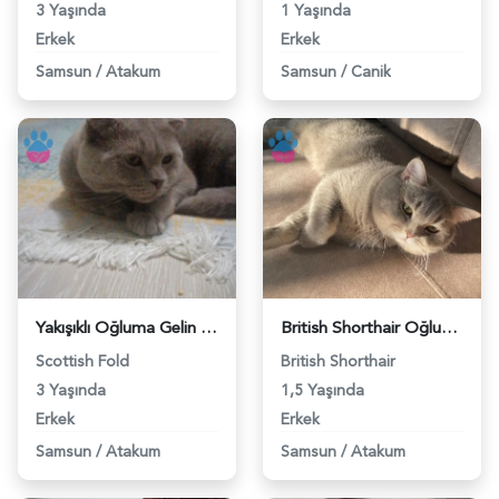
3 Yaşında
1 Yaşında
Erkek
Erkek
Samsun
/
Atakum
Samsun
/
Canik
Yakışıklı Oğluma Gelin Adayı Arıyorum - 118982879
British Shorthair Oğlum Leo’ya Eş Arıyorum - 118982826
Scottish Fold
British Shorthair
3 Yaşında
1,5 Yaşında
Erkek
Erkek
Samsun
/
Atakum
Samsun
/
Atakum