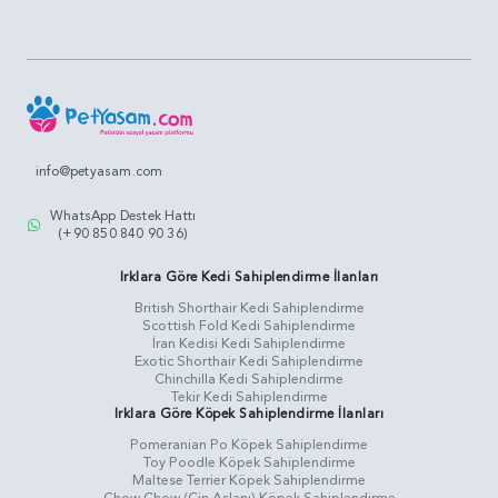
info@petyasam.com
WhatsApp Destek Hattı
(+90 850 840 90 36)
Irklara Göre Kedi Sahiplendirme İlanları
British Shorthair Kedi Sahiplendirme
Scottish Fold Kedi Sahiplendirme
İran Kedisi Kedi Sahiplendirme
Exotic Shorthair Kedi Sahiplendirme
Chinchilla Kedi Sahiplendirme
Tekir Kedi Sahiplendirme
Irklara Göre Köpek Sahiplendirme İlanları
Pomeranian Po Köpek Sahiplendirme
Toy Poodle Köpek Sahiplendirme
Maltese Terrier Köpek Sahiplendirme