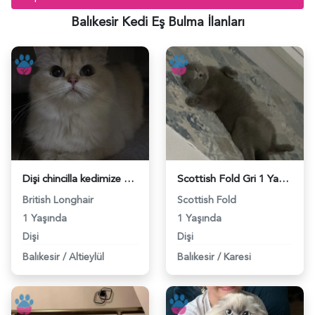
Balıkesir Kedi Eş Bulma İlanları
Dişi chincilla kedimize eş arıyoruz - 118984482
Scottish Fold Gri 1 Yaşında Eş Arıyor - 118984455
British Longhair
Scottish Fold
1 Yaşında
1 Yaşında
Dişi
Dişi
Balıkesir
/
Altieylül
Balıkesir
/
Karesi