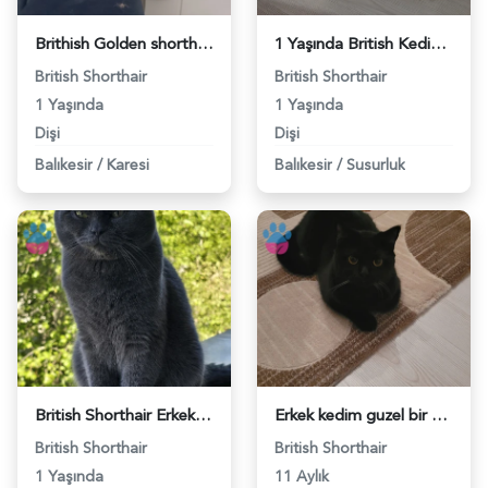
Brithish Golden shorthair kızıma eş arıyorum - 118984032
1 Yaşında British Kedime Eş Arıyorum - 118983771
British Shorthair
British Shorthair
1 Yaşında
1 Yaşında
Dişi
Dişi
Balıkesir
/
Karesi
Balıkesir
/
Susurluk
British Shorthair Erkek Kızgınlıkta - 118983602
Erkek kedim guzel bir eş ariyorum - 118983082
British Shorthair
British Shorthair
1 Yaşında
11 Aylık