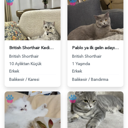
British Shorthair Kedim İçin Eş Arıyorum - 118982545
Pablo ya ilk gelin adayı arıyorum - 118982538
British Shorthair
British Shorthair
10 Aylıktan Küçük
1 Yaşında
Erkek
Erkek
Balıkesir
/
Karesi
Balıkesir
/
Bandırma