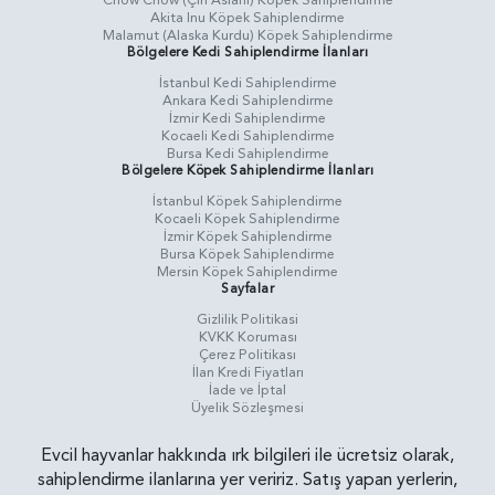
Chow Chow (Çin Aslanı) Köpek Sahiplendirme
Akita Inu Köpek Sahiplendirme
Malamut (Alaska Kurdu) Köpek Sahiplendirme
Bölgelere Kedi Sahiplendirme İlanları
İstanbul Kedi Sahiplendirme
Ankara Kedi Sahiplendirme
İzmir Kedi Sahiplendirme
Kocaeli Kedi Sahiplendirme
Bursa Kedi Sahiplendirme
Bölgelere Köpek Sahiplendirme İlanları
İstanbul Köpek Sahiplendirme
Kocaeli Köpek Sahiplendirme
İzmir Köpek Sahiplendirme
Bursa Köpek Sahiplendirme
Mersin Köpek Sahiplendirme
Sayfalar
Gizlilik Politikasi
KVKK Koruması
Çerez Politikası
İlan Kredi Fiyatları
İade ve İptal
Üyelik Sözleşmesi
Evcil hayvanlar hakkında ırk bilgileri ile ücretsiz olarak,
sahiplendirme ilanlarına yer veririz. Satış yapan yerlerin,