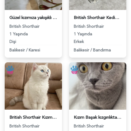
Güzel kızımıza yakışıklı damat ariyorum - 118982536
British Shorthair Kedim Kızgınlıkta - 118982419
British Shorthair
British Shorthair
1 Yaşında
1 Yaşında
Dişi
Erkek
Balıkesir
/
Karesi
Balıkesir
/
Bandırma
British Shorthair Kızıma British eş arıyorum - 118982229
Kızım Başak kızgınlıkta acil eş arıyorum - 118982020
British Shorthair
British Shorthair