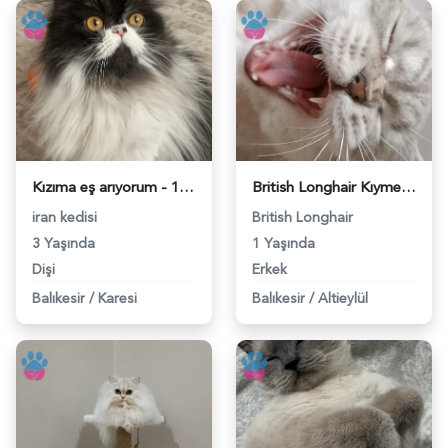
Kızıma eş arıyorum - 118981623
British Longhair Kıymetlimize Eş Arıyoruz - 118981587
iran kedisi
British Longhair
3 Yaşında
1 Yaşında
Dişi
Erkek
Balıkesir
/
Karesi
Balıkesir
/
Altieylül