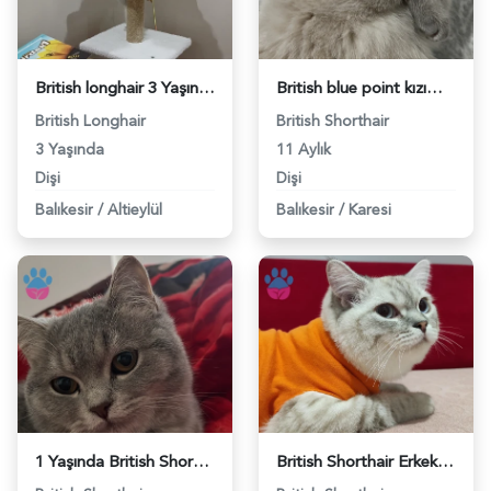
British longhair 3 Yaşında Eş Arıyorum - 118981539
British blue point kızımıza eş arıyoruz - 118981353
British Longhair
British Shorthair
3 Yaşında
11 Aylık
Dişi
Dişi
Balıkesir
/
Altieylül
Balıkesir
/
Karesi
1 Yaşında British Shorthair Kedim Eş Arıyor - 118981271
British Shorthair Erkek 2 Yaşında Eş Arıyor - 118981190