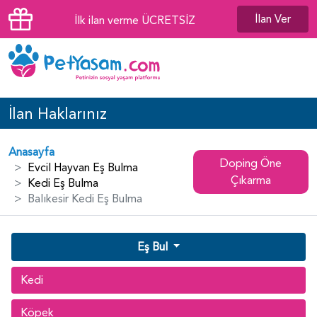
İlan Ver
İlk ilan verme ÜCRETSİZ
İlan Haklarınız
Anasayfa
Doping Öne
Evcil Hayvan Eş Bulma
Çıkarma
Kedi Eş Bulma
Balıkesir Kedi Eş Bulma
Eş Bul
Kedi
Köpek