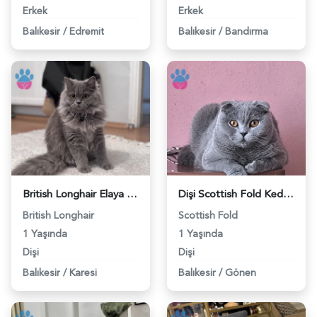
Erkek
Erkek
Balıkesir
/
Edremit
Balıkesir
/
Bandırma
British Longhair Elaya eş arıyoruz - 118983050
Dişi Scottish Fold Kedimiz için erkek arıyoruz - 118982734
British Longhair
Scottish Fold
1 Yaşında
1 Yaşında
Dişi
Dişi
Balıkesir
/
Karesi
Balıkesir
/
Gönen