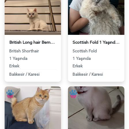
British Long hair Bembeyaz 7 aylık - 118984402
Scottish Fold 1 Yaşında Kedim Eş Arıyor - 118984306
British Shorthair
Scottish Fold
1 Yaşında
1 Yaşında
Erkek
Erkek
Balıkesir
/
Karesi
Balıkesir
/
Karesi