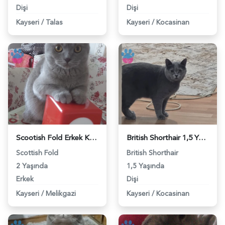
Dişi
Dişi
Kayseri
/
Talas
Kayseri
/
Kocasinan
Scootish Fold Erkek Kedime Dişi Arıyorum - 118983227
British Shorthair 1,5 Yaşında Kızıma Eş Arıyorum - 118982902
Scottish Fold
British Shorthair
2 Yaşında
1,5 Yaşında
Erkek
Dişi
Kayseri
/
Melikgazi
Kayseri
/
Kocasinan