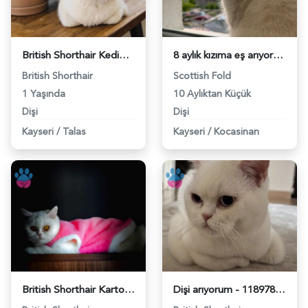
British Shorthair Kedimize eş arıyoruz - 118980771
8 aylık kızıma eş arıyorum - 118978415
British Shorthair
Scottish Fold
1 Yaşında
10 Aylıktan Küçük
Dişi
Dişi
Kayseri
/
Talas
Kayseri
/
Kocasinan
British Shorthair Kartopu’na Erkek Eş Aramaktayız - 118978366
Dişi arıyorum - 118978273