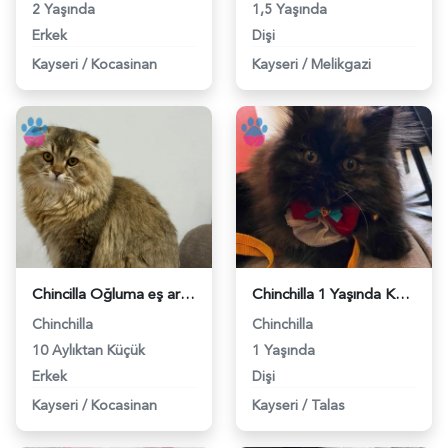
2 Yaşında
1,5 Yaşında
Erkek
Dişi
Kayseri
/
Kocasinan
Kayseri
/
Melikgazi
Chincilla Oğluma eş arıyorum - 118981792
Chinchilla 1 Yaşında Kedime Eş Arıyorum - 118981772
Chinchilla
Chinchilla
10 Aylıktan Küçük
1 Yaşında
Erkek
Dişi
Kayseri
/
Kocasinan
Kayseri
/
Talas