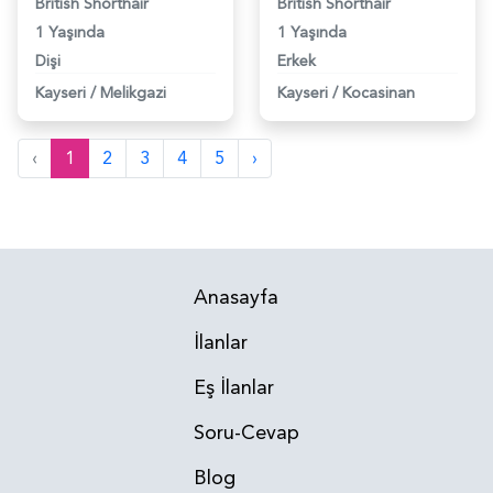
British Shorthair
British Shorthair
1 Yaşında
1 Yaşında
Dişi
Erkek
Kayseri
/
Melikgazi
Kayseri
/
Kocasinan
‹
1
2
3
4
5
›
Anasayfa
İlanlar
Eş İlanlar
Soru-Cevap
Blog