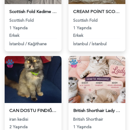
Scottish Fold Kedime Eş Arıyoruz - 118984680
CREAM POİNT SCOTTİSH FOLD - 118984668
Scottish Fold
Scottish Fold
1 Yaşında
1 Yaşında
Erkek
Erkek
İstanbul
/
Kağithane
İstanbul
/
İstanbul
CAN DOSTU FINDIĞA YUVA ARIYORUZ - 118984660
British Shorthair Lady kociş arıyor - 118984656
iran kedisi
British Shorthair
2 Yaşında
1 Yaşında