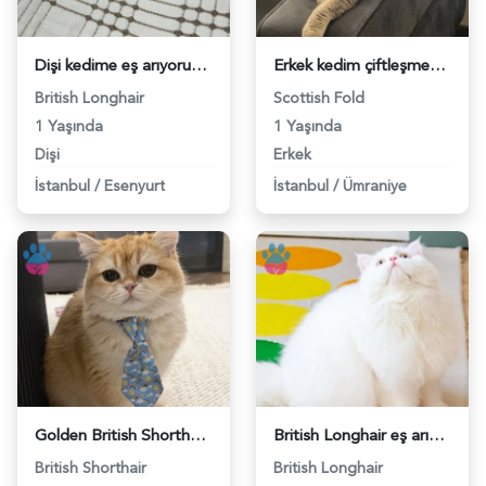
Dişi kedime eş arıyorum Esenyurt ve civarı tercihimizdir - 118984616
Erkek kedim çiftleşmek için bir dişi kedi arıyor! - 118984610
British Longhair
Scottish Fold
1 Yaşında
1 Yaşında
Dişi
Erkek
İstanbul
/
Esenyurt
İstanbul
/
Ümraniye
Golden British Shorthair 1 Yaşında Eş Arıyor - 118984604
British Longhair eş arıyoruz - 118984588
British Shorthair
British Longhair