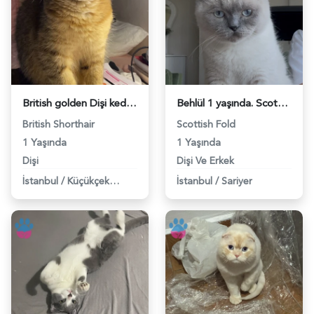
British golden Dişi kedime eş arıyorum - 118984688
Behlül 1 yaşında. Scottish Fold - 118984692
British Shorthair
Scottish Fold
1 Yaşında
1 Yaşında
Dişi
Dişi Ve Erkek
İstanbul
/
Küçükçekmece
İstanbul
/
Sariyer