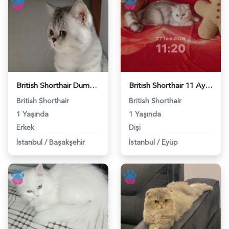
British Shorthair Duma Eş Arıyorum - 118984650
British Shorthair 11 Aylık Kızım Eş Arıyor - 118984640
British Shorthair
British Shorthair
1 Yaşında
1 Yaşında
Erkek
Dişi
İstanbul
/
Başakşehir
İstanbul
/
Eyüp