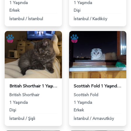
1 Yaşında
1 Yaşında
Erkek
Dişi
İstanbul
/
İstanbul
İstanbul
/
Kadiköy
British Shorthair 1 Yaşında Eş Arıyor - 118984592
Scottish Fold 1 Yaşında Eş Arıyor - 118984572
British Shorthair
Scottish Fold
1 Yaşında
1 Yaşında
Dişi
Erkek
İstanbul
/
Şişli
İstanbul
/
Arnavutköy