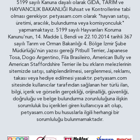
5199 sayılı Kanuna dayalı olarak GIDA, TARIM ve
HAYVANCILIK BAKANLIĞI Ruhsat ve Kontrollerine tabi
olması gerekiyor. petyasam.com olarak "hayvan satışı,
üretimi, aracılık, bulundurma veya komisyonculuk"
yapmamaktayız. 5199 sayılı Hayvanları Koruma
Kanunu'nun, 14. Madde L Bendi ve 22.10.2014 tarihli 367
sayılı Tarım ve Orman Bakanlığı 4. Bölge İzmir Şube
Müdürlüğü'nün yazısı gereği Pitbull Terrier, Japanese
Tosa, Dogo Argentino, Fila Brasileiro, American Bully ve
American Staffordshire Terrier ile bu ırkların melezlerinin
sitemizde satışı, sahiplendirilmesi, sergilenmesi, reklamı,
takası veya hediye edilmesi yasaktır. petyasam.com
sitesinde kullanıcılar tarafından sağlanan her türlü ilan,
bilgi, içerik ve görselin gerçekliği, orijinalliği, güvenliği,
doğruluğu ve belge bulundurma zorunluluğuna ilişkin
sorumluluk bu içerikleri giren kullanıcıya ait olup,
petyasam.com bu hususlarla ilgili herhangi bir
sorumluluğu bulunmamaktadır.