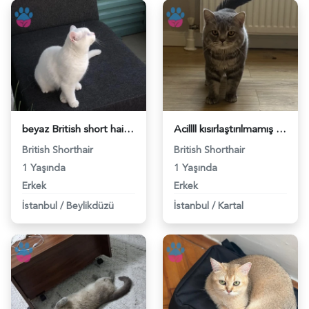
beyaz British short hair - 118984580
Acillll kısırlaştırılmamış kızgınlıkta erkek British shorthair - 118984583
British Shorthair
British Shorthair
1 Yaşında
1 Yaşında
Erkek
Erkek
İstanbul
/
Beylikdüzü
İstanbul
/
Kartal