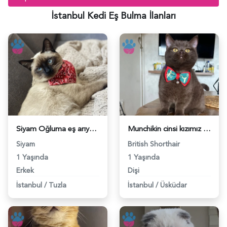
İstanbul Kedi Eş Bulma İlanları
Siyam Oğluma eş arıyoruz - 118984701
Munchikin cinsi kızımız azgınlıkta eş arıyoruz 1.7 aylık - 118984703
Siyam
British Shorthair
1 Yaşında
1 Yaşında
Erkek
Dişi
İstanbul
/
Tuzla
İstanbul
/
Üsküdar