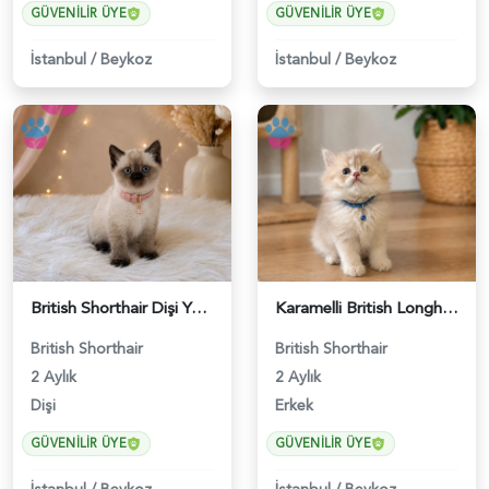
GÜVENILIR ÜYE
GÜVENILIR ÜYE
İstanbul
/
Beykoz
İstanbul
/
Beykoz
British Shorthair Dişi Yavrumuz 2 Aylık - 4647
Karamelli British Longhair Erkek 2 Aylık - 4919
British Shorthair
British Shorthair
2 Aylık
2 Aylık
Dişi
Erkek
GÜVENILIR ÜYE
GÜVENILIR ÜYE