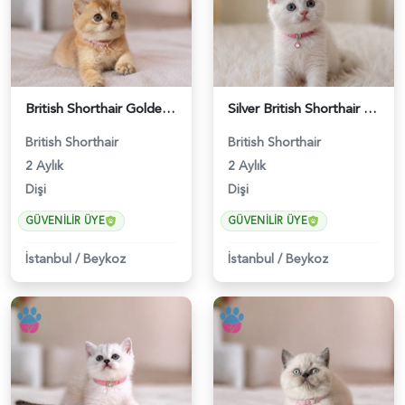
British Shorthair Golden Muhteşem Yavrumuz - 5226
Silver British Shorthair Güzelliğimiz 2 Aylık - 5227
British Shorthair
British Shorthair
2 Aylık
2 Aylık
Dişi
Dişi
GÜVENILIR ÜYE
GÜVENILIR ÜYE
İstanbul
/
Beykoz
İstanbul
/
Beykoz