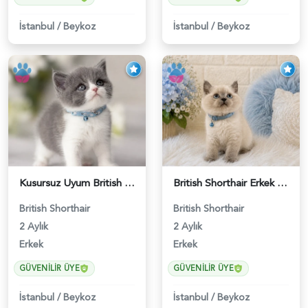
İstanbul
/
Beykoz
İstanbul
/
Beykoz
Kusursuz Uyum British Shorthair Bi Color Erkek - 6011
British Shorthair Erkek Bluepoint 2 Aylık - 4448
British Shorthair
British Shorthair
2 Aylık
2 Aylık
Erkek
Erkek
GÜVENILIR ÜYE
GÜVENILIR ÜYE
İstanbul
/
Beykoz
İstanbul
/
Beykoz