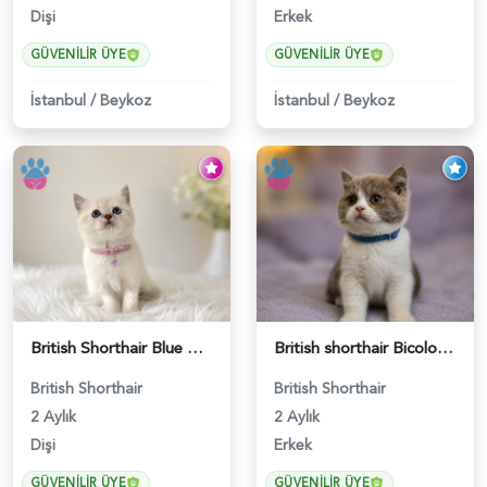
Dişi
Erkek
GÜVENILIR ÜYE
GÜVENILIR ÜYE
İstanbul
/
Beykoz
İstanbul
/
Beykoz
British Shorthair Blue Point Kızımız 2 Aylık - 5149
British shorthair Bicolor Lilac Erkek - 5905
British Shorthair
British Shorthair
2 Aylık
2 Aylık
Dişi
Erkek
GÜVENILIR ÜYE
GÜVENILIR ÜYE