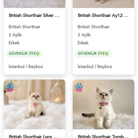
British Shorthair Silver Tabby Yavrumuz - 4639
British Shorthair Ay12 Erkek Oyuncu Yavrumuz - 4895
British Shorthair
British Shorthair
2 Aylık
2 Aylık
Erkek
Erkek
GÜVENILIR ÜYE
GÜVENILIR ÜYE
İstanbul
/
Beykoz
İstanbul
/
Beykoz
British Shorthair Lynx Point Güzel Kızımız - 4640
British Shorthair Tombul Yanak Prenses Yuva Arıyor - 5152