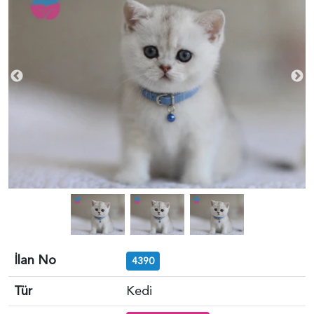
İlan No
4390
Tür
Kedi