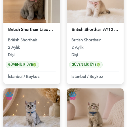
British Shorthair Lilac Dişi Tatlı Kızımız - 5236
British Shorthair AY12 Güzel Kızımız - 6349
British Shorthair
British Shorthair
2 Aylık
2 Aylık
Dişi
Dişi
GÜVENILIR ÜYE
GÜVENILIR ÜYE
İstanbul
/
Beykoz
İstanbul
/
Beykoz