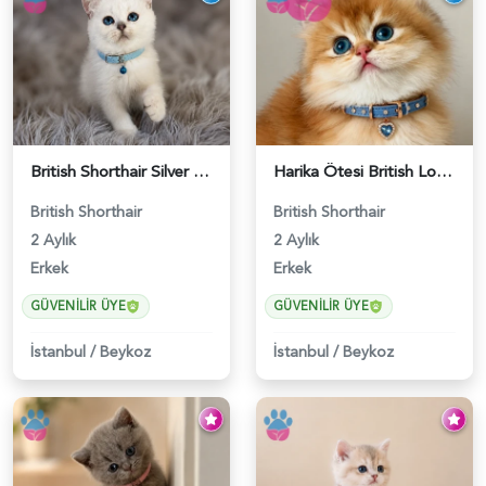
British Shorthair Silver Point Erkek 2 Aylık - 6122
Harika Ötesi British Longhair Golden Parlayan Yıldız - 6141
British Shorthair
British Shorthair
2 Aylık
2 Aylık
Erkek
Erkek
GÜVENILIR ÜYE
GÜVENILIR ÜYE
İstanbul
/
Beykoz
İstanbul
/
Beykoz