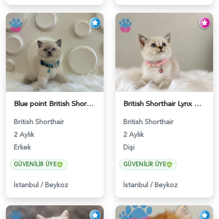
Blue point British Shorthair Kedim 2 Aylık - 4132
British Shorthair Lynx Point Dişi Yavrumuz Yuva Arıyor - 5148
British Shorthair
British Shorthair
2 Aylık
2 Aylık
Erkek
Dişi
GÜVENILIR ÜYE
GÜVENILIR ÜYE
İstanbul
/
Beykoz
İstanbul
/
Beykoz