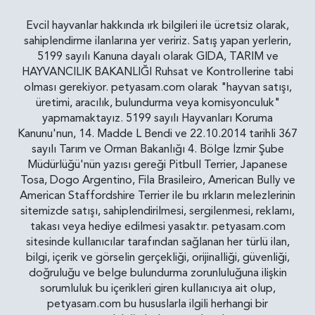
Evcil hayvanlar hakkında ırk bilgileri ile ücretsiz olarak,
sahiplendirme ilanlarına yer veririz. Satış yapan yerlerin,
5199 sayılı Kanuna dayalı olarak GIDA, TARIM ve
HAYVANCILIK BAKANLIĞI Ruhsat ve Kontrollerine tabi
olması gerekiyor. petyasam.com olarak "hayvan satışı,
üretimi, aracılık, bulundurma veya komisyonculuk"
yapmamaktayız. 5199 sayılı Hayvanları Koruma
Kanunu'nun, 14. Madde L Bendi ve 22.10.2014 tarihli 367
sayılı Tarım ve Orman Bakanlığı 4. Bölge İzmir Şube
Müdürlüğü'nün yazısı gereği Pitbull Terrier, Japanese
Tosa, Dogo Argentino, Fila Brasileiro, American Bully ve
American Staffordshire Terrier ile bu ırkların melezlerinin
sitemizde satışı, sahiplendirilmesi, sergilenmesi, reklamı,
takası veya hediye edilmesi yasaktır. petyasam.com
sitesinde kullanıcılar tarafından sağlanan her türlü ilan,
bilgi, içerik ve görselin gerçekliği, orijinalliği, güvenliği,
doğruluğu ve belge bulundurma zorunluluğuna ilişkin
sorumluluk bu içerikleri giren kullanıcıya ait olup,
petyasam.com bu hususlarla ilgili herhangi bir