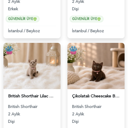
2 Aylık
2 Aylık
Erkek
Dişi
GÜVENILIR ÜYE
GÜVENILIR ÜYE
İstanbul
/
Beykoz
İstanbul
/
Beykoz
British Shorthair Lilac Renk Dişi Yavrumuz - 4646
Çikolatalı Cheescake British Shorthair Dişi Yavrumuz - 4902
British Shorthair
British Shorthair
2 Aylık
2 Aylık
Dişi
Dişi