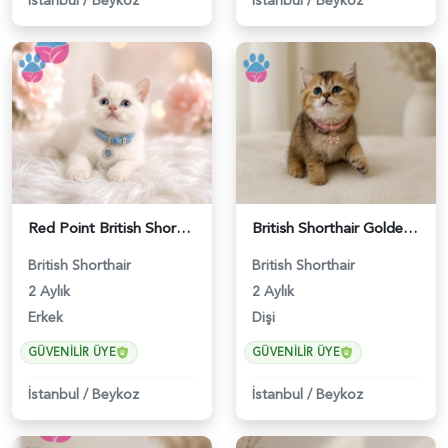
İstanbul
/
Beykoz
İstanbul
/
Beykoz
Red Point British Shorthair Erkek - 4692
British Shorthair Golden Chinchilla Dişi - 5207
British Shorthair
British Shorthair
2 Aylık
2 Aylık
Erkek
Dişi
GÜVENILIR ÜYE
GÜVENILIR ÜYE
İstanbul
/
Beykoz
İstanbul
/
Beykoz