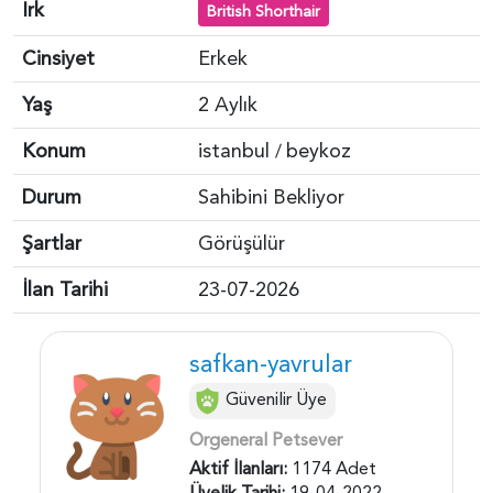
Irk
British Shorthair
Cinsiyet
Erkek
Yaş
2 Aylık
Konum
istanbul
beykoz
/
Durum
Sahibini Bekliyor
Şartlar
Görüşülür
İlan Tarihi
23-07-2026
safkan-yavrular
Güvenilir Üye
Orgeneral Petsever
Aktif İlanları:
1174 Adet
Üyelik Tarihi:
19-04-2022