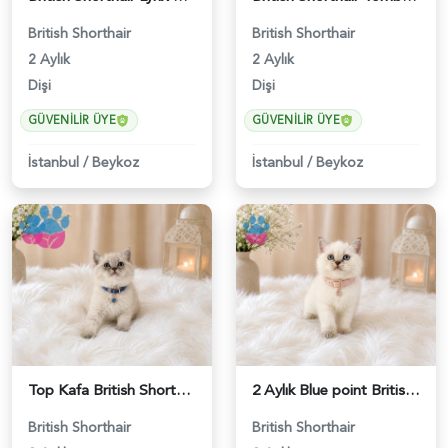
British Shorthair
British Shorthair
2 Aylık
2 Aylık
Dişi
Dişi
GÜVENILIR ÜYE
GÜVENILIR ÜYE
İstanbul
/
Beykoz
İstanbul
/
Beykoz
Top Kafa British Shorthair Blue Point Yakışıklımız - 4641
2 Aylık Blue point British Shorthair Nazlı Kızımız - 4642
British Shorthair
British Shorthair