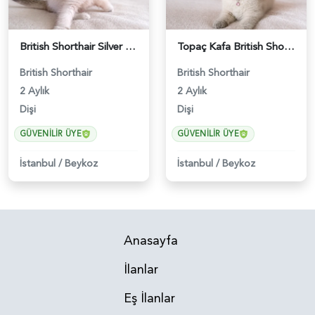
British Shorthair Silver Point Kızımız - 5228
Topaç Kafa British Shorthair Blue Point Dişi - 5229
British Shorthair
British Shorthair
2 Aylık
2 Aylık
Dişi
Dişi
GÜVENILIR ÜYE
GÜVENILIR ÜYE
İstanbul
/
Beykoz
İstanbul
/
Beykoz
Anasayfa
İlanlar
Eş İlanlar