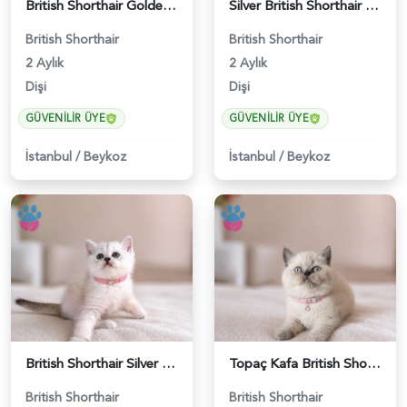
British Shorthair Golden Muhteşem Yavrumuz - 5226
Silver British Shorthair Güzelliğimiz 2 Aylık - 5227
British Shorthair
British Shorthair
2 Aylık
2 Aylık
Dişi
Dişi
GÜVENILIR ÜYE
GÜVENILIR ÜYE
İstanbul
/
Beykoz
İstanbul
/
Beykoz
British Shorthair Silver Point Kızımız - 5228
Topaç Kafa British Shorthair Blue Point Dişi - 5229
British Shorthair
British Shorthair