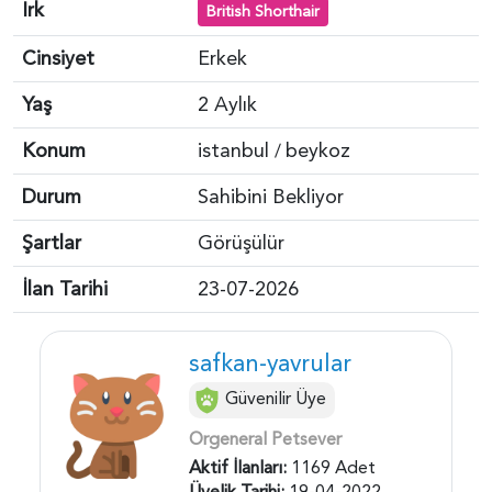
Irk
British Shorthair
Cinsiyet
Erkek
Yaş
2 Aylık
Konum
istanbul
beykoz
/
Durum
Sahibini Bekliyor
Şartlar
Görüşülür
İlan Tarihi
23-07-2026
safkan-yavrular
Güvenilir Üye
Orgeneral Petsever
Aktif İlanları:
1169 Adet
Üyelik Tarihi:
19-04-2022