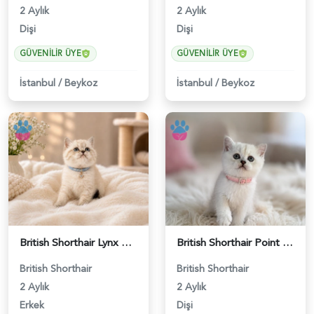
2 Aylık
2 Aylık
Dişi
Dişi
GÜVENILIR ÜYE
GÜVENILIR ÜYE
İstanbul
/
Beykoz
İstanbul
/
Beykoz
British Shorthair Lynx Point Erkek Yavrumuz - 4721
British Shorthair Point Güzellik 2 Aylık - 5237
British Shorthair
British Shorthair
2 Aylık
2 Aylık
Erkek
Dişi