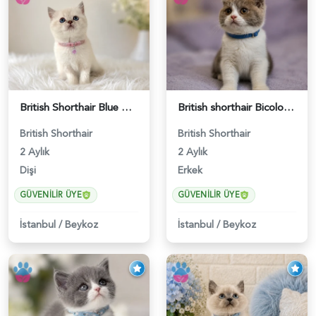
British Shorthair Blue Point Kızımız 2 Aylık - 5149
British shorthair Bicolor Lilac Erkek - 5905
British Shorthair
British Shorthair
2 Aylık
2 Aylık
Dişi
Erkek
GÜVENILIR ÜYE
GÜVENILIR ÜYE
İstanbul
/
Beykoz
İstanbul
/
Beykoz