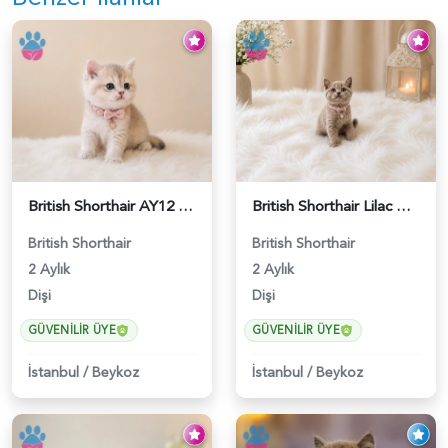
British Shorthair AY12 Güzel Kızımız - 6349
British Shorthair Lilac Renk Dişi Yavrumuz - 4646
British Shorthair
British Shorthair
2 Aylık
2 Aylık
Dişi
Dişi
GÜVENILIR ÜYE
GÜVENILIR ÜYE
İstanbul
/
Beykoz
İstanbul
/
Beykoz