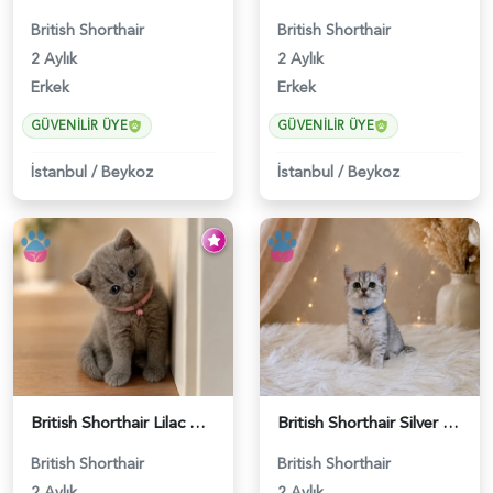
British Shorthair
British Shorthair
2 Aylık
2 Aylık
Erkek
Erkek
GÜVENILIR ÜYE
GÜVENILIR ÜYE
İstanbul
/
Beykoz
İstanbul
/
Beykoz
British Shorthair Lilac Dişi Tatlı Kızımız - 5236
British Shorthair Silver Tabby Yavrumuz - 4639
British Shorthair
British Shorthair
2 Aylık
2 Aylık