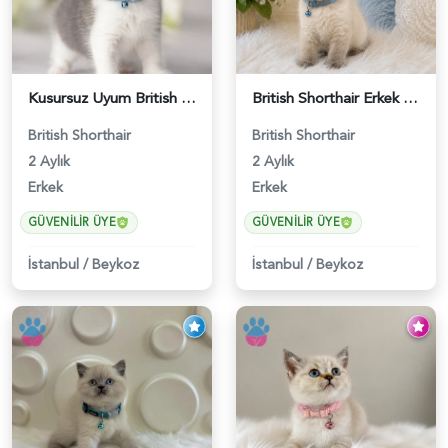
Kusursuz Uyum British Shorthair Bi Color Erkek - 6011
British Shorthair Erkek Bluepoint 2 Aylık - 4448
British Shorthair
British Shorthair
2 Aylık
2 Aylık
Erkek
Erkek
GÜVENILIR ÜYE
GÜVENILIR ÜYE
İstanbul
/
Beykoz
İstanbul
/
Beykoz