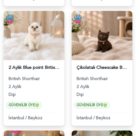
2 Aylık Blue point British Shorthair Nazlı Kızımız - 4642
Çikolatalı Cheescake British Shorthair Dişi Yavrumuz - 4902
British Shorthair
British Shorthair
2 Aylık
2 Aylık
Dişi
Dişi
GÜVENILIR ÜYE
GÜVENILIR ÜYE
İstanbul
/
Beykoz
İstanbul
/
Beykoz