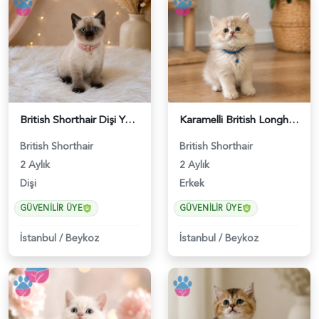
British Shorthair Dişi Yavrumuz 2 Aylık - 4647
Karamelli British Longhair Erkek 2 Aylık - 4919
British Shorthair
British Shorthair
2 Aylık
2 Aylık
Dişi
Erkek
GÜVENILIR ÜYE
GÜVENILIR ÜYE
İstanbul
/
Beykoz
İstanbul
/
Beykoz