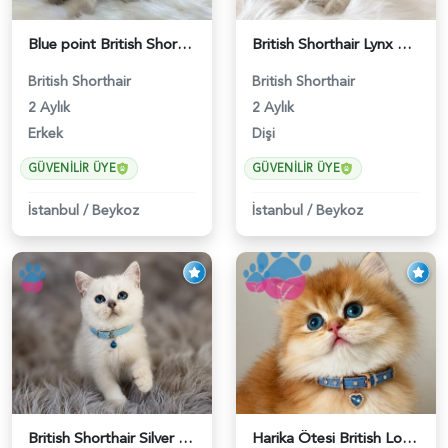
Blue point British Shorthair Kedim 2 Aylık - 4132
British Shorthair Lynx Point Dişi Yavrumuz Yuva Arıyor - 5148
British Shorthair
British Shorthair
2 Aylık
2 Aylık
Erkek
Dişi
GÜVENILIR ÜYE
GÜVENILIR ÜYE
İstanbul
/
Beykoz
İstanbul
/
Beykoz
British Shorthair Silver Point Erkek 2 Aylık - 6122
Harika Ötesi British Longhair Golden Parlayan Yıldız - 6141