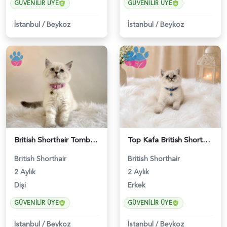
GÜVENILIR ÜYE
GÜVENILIR ÜYE
İstanbul
/
Beykoz
İstanbul
/
Beykoz
British Shorthair Tombul Yanak Prenses Yuva Arıyor - 5152
Top Kafa British Shorthair Blue Point Yakışıklımız - 4641
British Shorthair
British Shorthair
2 Aylık
2 Aylık
Dişi
Erkek
GÜVENILIR ÜYE
GÜVENILIR ÜYE
İstanbul
/
Beykoz
İstanbul
/
Beykoz