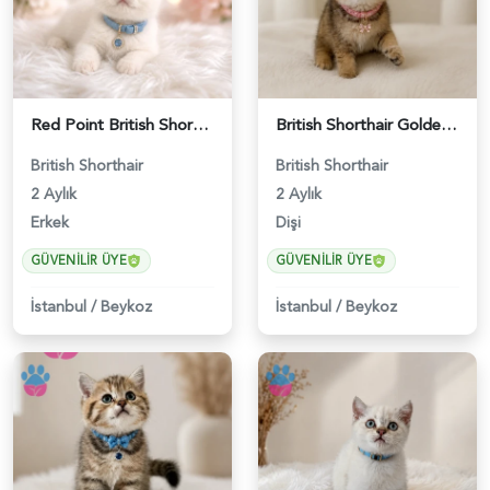
Red Point British Shorthair Erkek - 4692
British Shorthair Golden Chinchilla Dişi - 5207
British Shorthair
British Shorthair
2 Aylık
2 Aylık
Erkek
Dişi
GÜVENILIR ÜYE
GÜVENILIR ÜYE
İstanbul
/
Beykoz
İstanbul
/
Beykoz