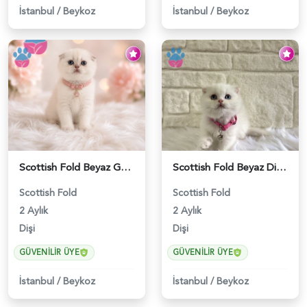
İstanbul
/
Beykoz
İstanbul
/
Beykoz
Scottish Fold Beyaz Güzellik 2 Aylık - 4690
Scottish Fold Beyaz Dişi Baby Face 2 Aylık - 3704
Scottish Fold
Scottish Fold
2 Aylık
2 Aylık
Dişi
Dişi
GÜVENILIR ÜYE
GÜVENILIR ÜYE
İstanbul
/
Beykoz
İstanbul
/
Beykoz