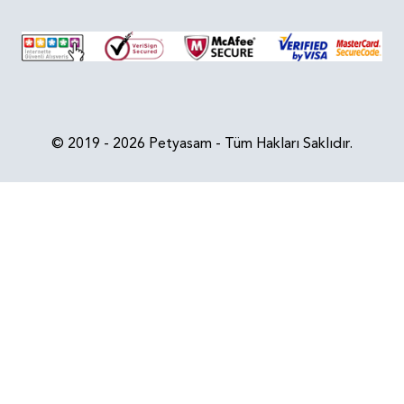
© 2019 - 2026 Petyasam - Tüm Hakları Saklıdır.