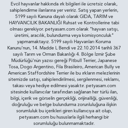
Evcil hayvanlar hakkında ırk bilgileri ile ücretsiz olarak,
sahiplendirme ilanlarına yer veririz. Satış yapan yerlerin,
5199 sayılı Kanuna dayalı olarak GIDA, TARIM ve
HAYVANCILIK BAKANLIĞI Ruhsat ve Kontrollerine tabi
olması gerekiyor. petyasam.com olarak "hayvan satışı,
üretimi, aracılık, bulundurma veya komisyonculuk"
yapmamaktayız. 5199 sayılı Hayvanları Koruma
Kanunu'nun, 14. Madde L Bendi ve 22.10.2014 tarihli 367
sayılı Tarım ve Orman Bakanlığı 4. Bölge İzmir Şube
Müdürlüğü'nün yazısı gereği Pitbull Terrier, Japanese
Tosa, Dogo Argentino, Fila Brasileiro, American Bully ve
American Staffordshire Terrier ile bu ırkların melezlerinin
sitemizde satışı, sahiplendirilmesi, sergilenmesi, reklamı,
takası veya hediye edilmesi yasaktır. petyasam.com
sitesinde kullanıcılar tarafından sağlanan her türlü ilan,
bilgi, içerik ve görselin gerçekliği, orijinalliği, güvenliği,
doğruluğu ve belge bulundurma zorunluluğuna ilişkin
sorumluluk bu içerikleri giren kullanıcıya ait olup,
petyasam.com bu hususlarla ilgili herhangi bir
sorumluluğu bulunmamaktadır.