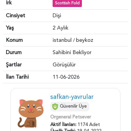
Irk
Scottish Fold
Cinsiyet
Dişi
Yaş
2 Aylık
Konum
istanbul
beykoz
/
Durum
Sahibini Bekliyor
Şartlar
Görüşülür
İlan Tarihi
11-06-2026
safkan-yavrular
Güvenilir Üye
Orgeneral Petsever
Aktif İlanları:
1174 Adet
Üyelik Tarihi:
19-04-2022