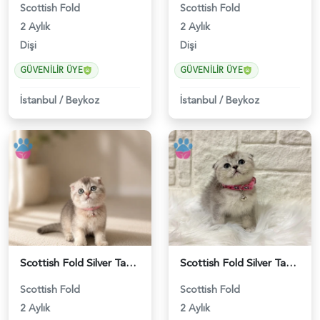
Scottish Fold
Scottish Fold
2 Aylık
2 Aylık
Dişi
Dişi
GÜVENILIR ÜYE
GÜVENILIR ÜYE
İstanbul
/
Beykoz
İstanbul
/
Beykoz
Scottish Fold Silver Tabby Dişi - 5225
Scottish Fold Silver Tabby Dişi Yavrumuz - 5294
Scottish Fold
Scottish Fold
2 Aylık
2 Aylık