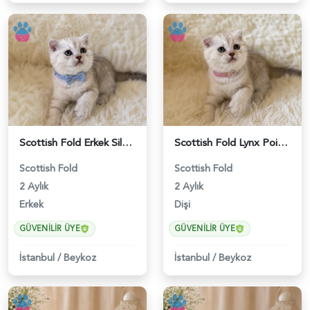
Scottish Fold Erkek Silver Renk Yavrumuz - 5350
Scottish Fold Lynx Point Dişi Yavrumuz - 5352
Scottish Fold
Scottish Fold
2 Aylık
2 Aylık
Erkek
Dişi
GÜVENILIR ÜYE
GÜVENILIR ÜYE
İstanbul
/
Beykoz
İstanbul
/
Beykoz