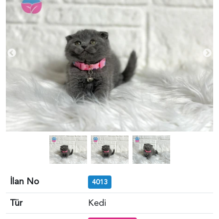
İlan No
4013
Tür
Kedi