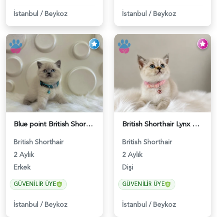
İstanbul
/
Beykoz
İstanbul
/
Beykoz
Blue point British Shorthair Kedim 2 Aylık - 4132
British Shorthair Lynx Point Dişi Yavrumuz Yuva Arıyor - 5148
British Shorthair
British Shorthair
2 Aylık
2 Aylık
Erkek
Dişi
GÜVENILIR ÜYE
GÜVENILIR ÜYE
İstanbul
/
Beykoz
İstanbul
/
Beykoz