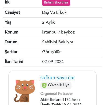
Irk
British Shorthair
Cinsiyet
Dişi Ve Erkek
Yaş
2 Aylık
Konum
istanbul
beykoz
/
Durum
Sahibini Bekliyor
Şartlar
Görüşülür
İlan Tarihi
02-09-2024
safkan-yavrular
Güvenilir Üye
Orgeneral Petsever
Aktif İlanları:
1174 Adet
Üyelik Tarihi:
19-04-2022