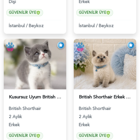
Dişi
Erkek
GÜVENILIR ÜYE
GÜVENILIR ÜYE
İstanbul
/
Beykoz
İstanbul
/
Beykoz
Kusursuz Uyum British Shorthair Bi Color Erkek - 6011
British Shorthair Erkek Bluepoint 2 Aylık - 4448
British Shorthair
British Shorthair
2 Aylık
2 Aylık
Erkek
Erkek
GÜVENILIR ÜYE
GÜVENILIR ÜYE