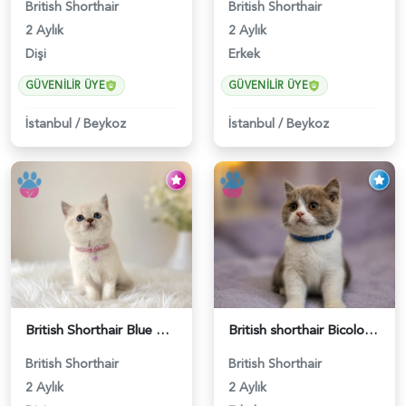
British Shorthair
British Shorthair
2 Aylık
2 Aylık
Dişi
Erkek
GÜVENILIR ÜYE
GÜVENILIR ÜYE
İstanbul
/
Beykoz
İstanbul
/
Beykoz
British Shorthair Blue Point Kızımız 2 Aylık - 5149
British shorthair Bicolor Lilac Erkek - 5905
British Shorthair
British Shorthair
2 Aylık
2 Aylık