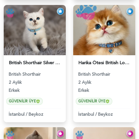
British Shorthair Silver Point Erkek 2 Aylık - 6122
Harika Ötesi British Longhair Golden Parlayan Yıldız - 6141
British Shorthair
British Shorthair
2 Aylık
2 Aylık
Erkek
Erkek
GÜVENILIR ÜYE
GÜVENILIR ÜYE
İstanbul
/
Beykoz
İstanbul
/
Beykoz