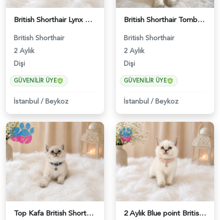
British Shorthair Lynx Point Güzel Kızımız - 4640
British Shorthair Tombul Yanak Prenses Yuva Arıyor - 5152
British Shorthair
British Shorthair
2 Aylık
2 Aylık
Dişi
Dişi
GÜVENILIR ÜYE
GÜVENILIR ÜYE
İstanbul
/
Beykoz
İstanbul
/
Beykoz
Top Kafa British Shorthair Blue Point Yakışıklımız - 4641
2 Aylık Blue point British Shorthair Nazlı Kızımız - 4642