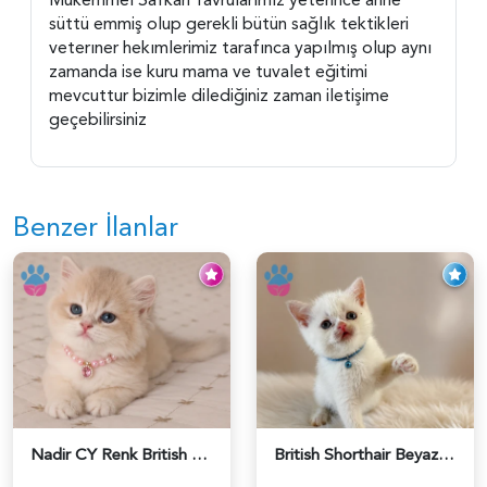
süttü emmiş olup gerekli bütün sağlık tektikleri
veterıner hekımlerimiz tarafınca yapılmış olup aynı
zamanda ise kuru mama ve tuvalet eğitimi
mevcuttur bizimle dilediğiniz zaman iletişime
geçebilirsiniz
Benzer İlanlar
Nadir CY Renk British Shorthair Prensesimiz - 6483
British Shorthair Beyaz Pamuksu Yavrumuz - 6419