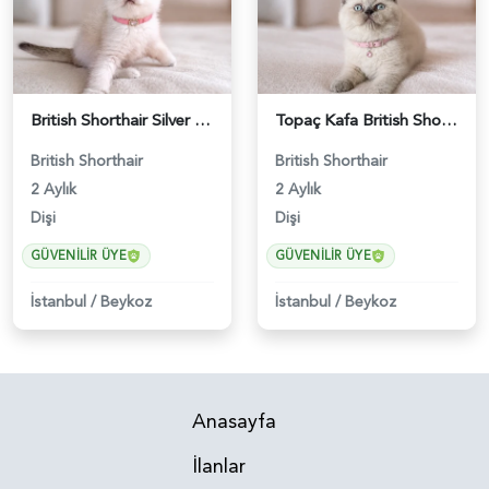
British Shorthair Silver Point Kızımız - 5228
Topaç Kafa British Shorthair Blue Point Dişi - 5229
British Shorthair
British Shorthair
2 Aylık
2 Aylık
Dişi
Dişi
GÜVENILIR ÜYE
GÜVENILIR ÜYE
İstanbul
/
Beykoz
İstanbul
/
Beykoz
Anasayfa
İlanlar