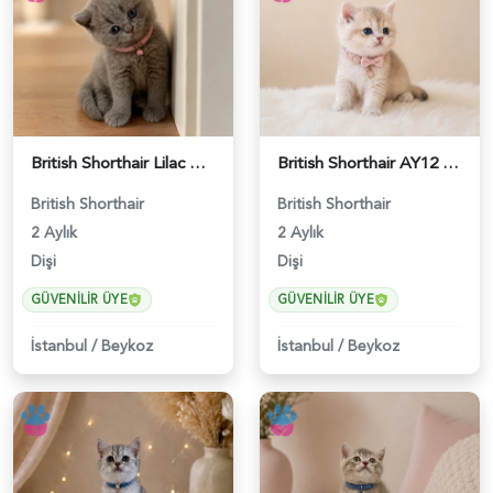
British Shorthair Lilac Dişi Tatlı Kızımız - 5236
British Shorthair AY12 Güzel Kızımız - 6349
British Shorthair
British Shorthair
2 Aylık
2 Aylık
Dişi
Dişi
GÜVENILIR ÜYE
GÜVENILIR ÜYE
İstanbul
/
Beykoz
İstanbul
/
Beykoz