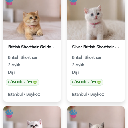
British Shorthair Golden Muhteşem Yavrumuz - 5226
Silver British Shorthair Güzelliğimiz 2 Aylık - 5227
British Shorthair
British Shorthair
2 Aylık
2 Aylık
Dişi
Dişi
GÜVENILIR ÜYE
GÜVENILIR ÜYE
İstanbul
/
Beykoz
İstanbul
/
Beykoz