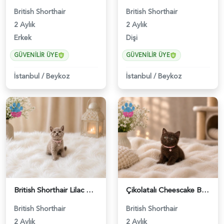
British Shorthair
British Shorthair
2 Aylık
2 Aylık
Erkek
Dişi
GÜVENILIR ÜYE
GÜVENILIR ÜYE
İstanbul
/
Beykoz
İstanbul
/
Beykoz
British Shorthair Lilac Renk Dişi Yavrumuz - 4646
Çikolatalı Cheescake British Shorthair Dişi Yavrumuz - 4902
British Shorthair
British Shorthair
2 Aylık
2 Aylık