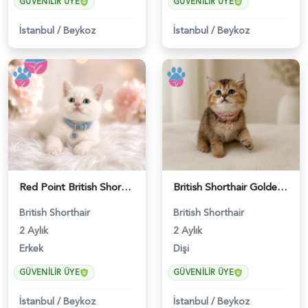
GÜVENILIR ÜYE
GÜVENILIR ÜYE
İstanbul
/
Beykoz
İstanbul
/
Beykoz
Red Point British Shorthair Erkek - 4692
British Shorthair Golden Chinchilla Dişi - 5207
British Shorthair
British Shorthair
2 Aylık
2 Aylık
Erkek
Dişi
GÜVENILIR ÜYE
GÜVENILIR ÜYE
İstanbul
/
Beykoz
İstanbul
/
Beykoz