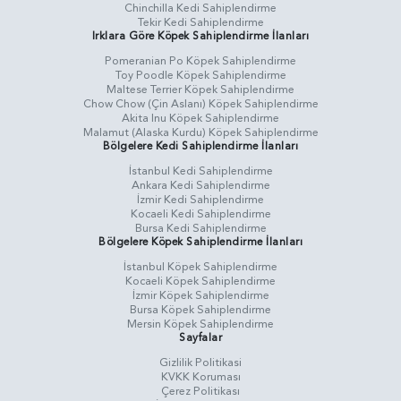
Chinchilla Kedi Sahiplendirme
Tekir Kedi Sahiplendirme
Irklara Göre Köpek Sahiplendirme İlanları
Pomeranian Po Köpek Sahiplendirme
Toy Poodle Köpek Sahiplendirme
Maltese Terrier Köpek Sahiplendirme
Chow Chow (Çin Aslanı) Köpek Sahiplendirme
Akita Inu Köpek Sahiplendirme
Malamut (Alaska Kurdu) Köpek Sahiplendirme
Bölgelere Kedi Sahiplendirme İlanları
İstanbul Kedi Sahiplendirme
Ankara Kedi Sahiplendirme
İzmir Kedi Sahiplendirme
Kocaeli Kedi Sahiplendirme
Bursa Kedi Sahiplendirme
Bölgelere Köpek Sahiplendirme İlanları
İstanbul Köpek Sahiplendirme
Kocaeli Köpek Sahiplendirme
İzmir Köpek Sahiplendirme
Bursa Köpek Sahiplendirme
Mersin Köpek Sahiplendirme
Sayfalar
Gizlilik Politikasi
KVKK Koruması
Çerez Politikası