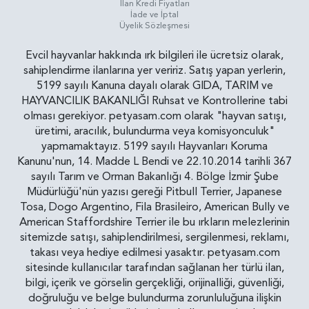
İlan Kredi Fiyatları
İade ve İptal
Üyelik Sözleşmesi
Evcil hayvanlar hakkında ırk bilgileri ile ücretsiz olarak,
sahiplendirme ilanlarına yer veririz. Satış yapan yerlerin,
5199 sayılı Kanuna dayalı olarak GIDA, TARIM ve
HAYVANCILIK BAKANLIĞI Ruhsat ve Kontrollerine tabi
olması gerekiyor. petyasam.com olarak "hayvan satışı,
üretimi, aracılık, bulundurma veya komisyonculuk"
yapmamaktayız. 5199 sayılı Hayvanları Koruma
Kanunu'nun, 14. Madde L Bendi ve 22.10.2014 tarihli 367
sayılı Tarım ve Orman Bakanlığı 4. Bölge İzmir Şube
Müdürlüğü'nün yazısı gereği Pitbull Terrier, Japanese
Tosa, Dogo Argentino, Fila Brasileiro, American Bully ve
American Staffordshire Terrier ile bu ırkların melezlerinin
sitemizde satışı, sahiplendirilmesi, sergilenmesi, reklamı,
takası veya hediye edilmesi yasaktır. petyasam.com
sitesinde kullanıcılar tarafından sağlanan her türlü ilan,
bilgi, içerik ve görselin gerçekliği, orijinalliği, güvenliği,
doğruluğu ve belge bulundurma zorunluluğuna ilişkin