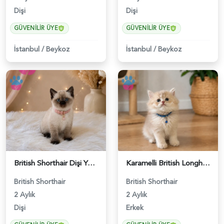
Dişi
Dişi
GÜVENILIR ÜYE
GÜVENILIR ÜYE
İstanbul
/
Beykoz
İstanbul
/
Beykoz
British Shorthair Dişi Yavrumuz 2 Aylık - 4647
Karamelli British Longhair Erkek 2 Aylık - 4919
British Shorthair
British Shorthair
2 Aylık
2 Aylık
Dişi
Erkek