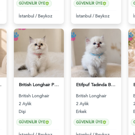
GÜVENILIR ÜYE
GÜVENILIR ÜYE
İstanbul
/
Beykoz
İstanbul
/
Beykoz
air Tabby - 4693
British Longhair Point Erkek Yavrumuz - 5209
Etifpuf Tadında British Longhair Beyaz Erkek - 5210
British Longhair
British Longhair
2 Aylık
2 Aylık
2
Dişi
Erkek
GÜVENILIR ÜYE
GÜVENILIR ÜYE
İstanbul
/
Beykoz
İstanbul
/
Beykoz