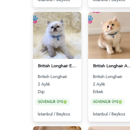
British Longhair Erkek 2 Aylık Yavrumuz - 5272
British Longhair Ay12 Erk
British Longhair
British Longhair
2 Aylık
2 Aylık
Dişi
Erkek
GÜVENILIR ÜYE
GÜVENILIR ÜYE
İstanbul
/
Beykoz
İstanbul
/
Beykoz