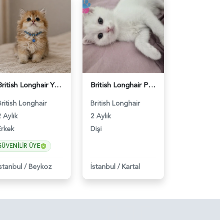
British Longhair Yakışıklı Erkek Yavrumuz - 5103
British Longhair Prensesime acil yuva arıyorum - 6214
British Longhair
British Longhair
 Aylık
2 Aylık
Erkek
Dişi
GÜVENILIR ÜYE
İstanbul
/
Beykoz
İstanbul
/
Kartal