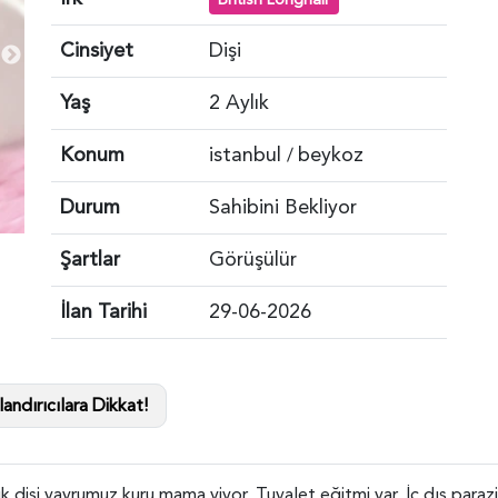
Cinsiyet
Dişi
Yaş
2 Aylık
Konum
istanbul
beykoz
/
Durum
Sahibini Bekliyor
Şartlar
Görüşülür
İlan Tarihi
29-06-2026
andırıcılara Dikkat!
ık dişi yavrumuz kuru mama yiyor. Tuvalet eğitmi var. İç dış paraz