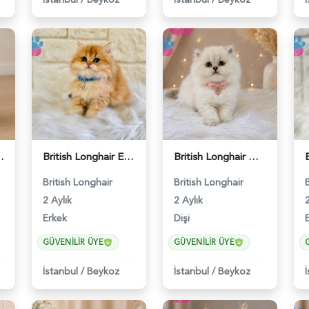
ek Yavrumuz - 5277
British Longhair Erkek Golden Nadir Renk - 5291
British Longhair Muhteşem Güzellikte Yavrumuz - 4525
British Longhair
British Longhair
2 Aylık
2 Aylık
2
Erkek
Dişi
GÜVENILIR ÜYE
GÜVENILIR ÜYE
İstanbul
/
Beykoz
İstanbul
/
Beykoz