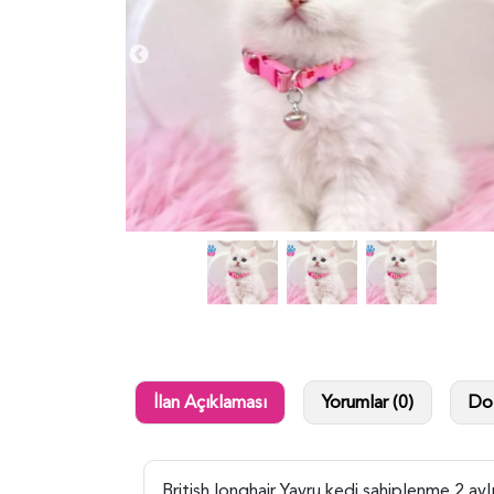
İlan Açıklaması
Yorumlar (0)
Dol
British longhair Yavru kedi sahiplenme 2 ayl