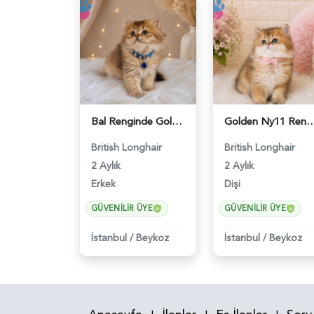
Bal Renginde Golden British Longhair Erkek Yavrumuz - 4543
Golden Ny11 Renk Koduna Sahip British Longha
British Longhair
British Longhair
2 Aylık
2 Aylık
Erkek
Dişi
GÜVENILIR ÜYE
GÜVENILIR ÜYE
İstanbul
/
Beykoz
İstanbul
/
Beykoz