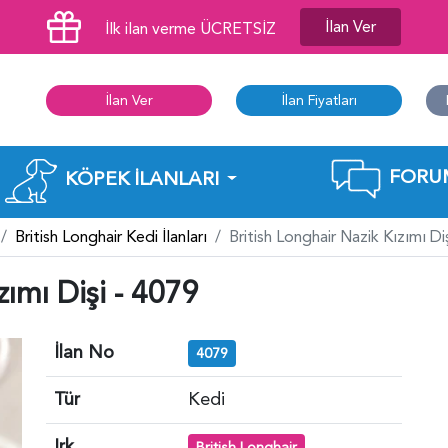
İlan Ver
İlk ilan verme ÜCRETSİZ
İlan Ver
İlan Fiyatları
FORU
KÖPEK İLANLARI
British Longhair Kedi İlanları
British Longhair Nazik Kızımı Di
zımı Dişi - 4079
İlan No
4079
Tür
Kedi
Irk
British Longhair