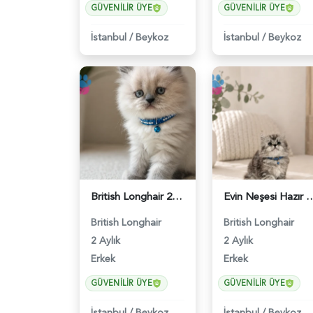
GÜVENILIR ÜYE
GÜVENILIR ÜYE
İstanbul
/
Beykoz
İstanbul
/
Beykoz
British Longhair 2 Aylık Erkek Yavrumuz - 5452
Evin Neşesi Hazır British Longh
British Longhair
British Longhair
2 Aylık
2 Aylık
Erkek
Erkek
GÜVENILIR ÜYE
GÜVENILIR ÜYE
İstanbul
/
Beykoz
İstanbul
/
Beykoz