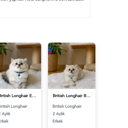
British Longhair Erkek Göz Alıcılı Güzellik - 4920
British Longhair Blue Point Erkek Yavrumuz - 4921
British Longhair
British Longhair
 Aylık
2 Aylık
Erkek
Erkek