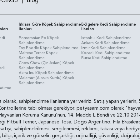
-Cevap
Blog
|
Irklara Göre Köpek Sahiplendirme
Bölgelere Kedi Sahiplendirme
nları
İlanları
İlanları
edi
Pomeranian Po Köpek
İstanbul Kedi Sahiplendirme
Sahiplendirme
Ankara Kedi Sahiplendirme
i
Toy Poodle Köpek Sahiplendirme
İzmir Kedi Sahiplendirme
Maltese Terrier Köpek
Kocaeli Kedi Sahiplendirme
Sahiplendirme
Bursa Kedi Sahiplendirme
Chow Chow (Çin Aslanı) Köpek
edi
Sahiplendirme
Akita Inu Köpek Sahiplendirme
Malamut (Alaska Kurdu) Köpek
Sahiplendirme
endirme
siz olarak, sahiplendirme ilanlarına yer veririz. Satış yapan yerle
ollerine tabi olması gerekiyor. petyasam.com olarak "hayvan s
yvanları Koruma Kanunu'nun, 14. Madde L Bendi ve 22.10.2014 t
i Pitbull Terrier, Japanese Tosa, Dogo Argentino, Fila Brasilei
e satışı, sahiplendirilmesi, sergilenmesi, reklamı, takası veya he
n, bilgi, içerik ve görselin gerçekliği, orijinalliği, güvenliği, doğr