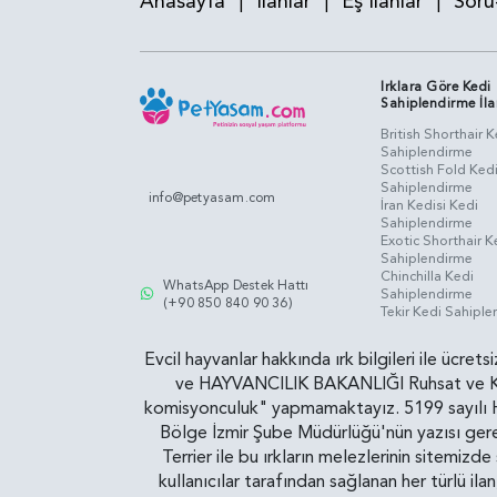
Anasayfa
İlanlar
Eş İlanlar
Soru
|
|
|
Irklara Göre Kedi
Sahiplendirme İla
British Shorthair K
Sahiplendirme
Scottish Fold Ked
Sahiplendirme
info@petyasam.com
İran Kedisi Kedi
Sahiplendirme
Exotic Shorthair K
Sahiplendirme
Chinchilla Kedi
WhatsApp Destek Hattı
Sahiplendirme
(+90 850 840 90 36)
Tekir Kedi Sahipl
Evcil hayvanlar hakkında ırk bilgileri ile ücret
ve HAYVANCILIK BAKANLIĞI Ruhsat ve Kontr
komisyonculuk" yapmamaktayız. 5199 sayılı Ha
Bölge İzmir Şube Müdürlüğü'nün yazısı gereğ
Terrier ile bu ırkların melezlerinin sitemizd
kullanıcılar tarafından sağlanan her türlü ila