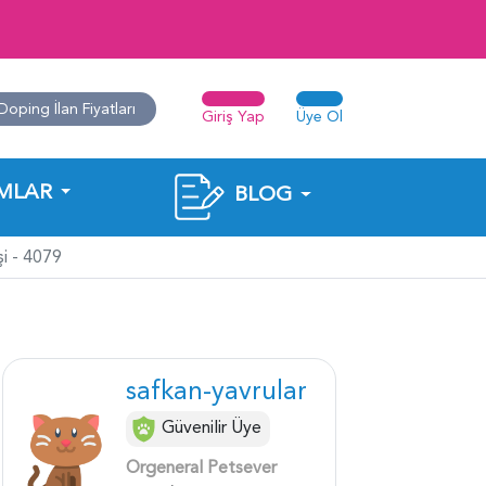
Doping İlan Fiyatları
Giriş Yap
Üye Ol
MLAR
BLOG
şi - 4079
safkan-yavrular
Güvenilir Üye
Orgeneral Petsever