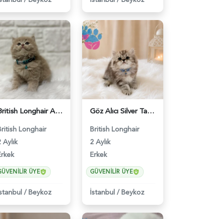
British Longhair Ay12 Erkek Pamuk Oğlumuz - 5293
Göz Alıcı Silver Tabby Desenli British Longhair Erkek Yavrumuz - 4527
British Longhair
British Longhair
 Aylık
2 Aylık
Erkek
Erkek
GÜVENILIR ÜYE
GÜVENILIR ÜYE
İstanbul
/
Beykoz
İstanbul
/
Beykoz