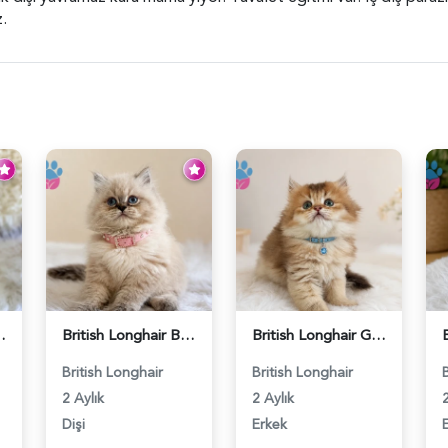
.
k Göz Kamaştırıcı - 6117
British Longhair Blue Point Afrodit Yuva Arıyor - 6118
British Longhair Golden Ny12 Erkek Yavrumuz - 5151
British Longhair
British Longhair
2 Aylık
2 Aylık
2
Dişi
Erkek