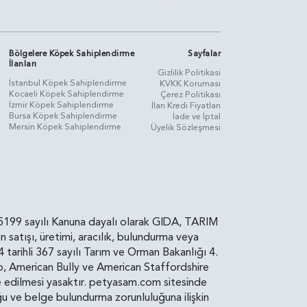
Bölgelere Köpek Sahiplendirme
Sayfalar
İlanları
Gizlilik Politikasi
İstanbul Köpek Sahiplendirme
KVKK Koruması
Kocaeli Köpek Sahiplendirme
Çerez Politikası
İzmir Köpek Sahiplendirme
İlan Kredi Fiyatları
Bursa Köpek Sahiplendirme
İade ve İptal
Mersin Köpek Sahiplendirme
Üyelik Sözleşmesi
rin, 5199 sayılı Kanuna dayalı olarak GIDA, TARIM
atışı, üretimi, aracılık, bulundurma veya
arihli 367 sayılı Tarım ve Orman Bakanlığı 4.
ro, American Bully ve American Staffordshire
diye edilmesi yasaktır. petyasam.com sitesinde
uluğu ve belge bulundurma zorunluluğuna ilişkin