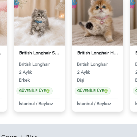
ir Kızımız - 4544
British Longhair Silver Tabby Erkek Yavrumuz - 4589
British Longhair Harika Renk Golden Dişi Yavrumuz - 5102
British Longhair
British Longhair
2 Aylık
2 Aylık
2
Erkek
Dişi
GÜVENILIR ÜYE
GÜVENILIR ÜYE
İstanbul
/
Beykoz
İstanbul
/
Beykoz