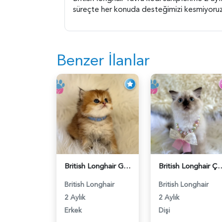
süreçte her konuda desteğimizi kesmiyoruz
Benzer İlanlar
British Longhair Golden Erkek Yavrumuz - 5910
British Longhair Çikolata Nadir Ren
British Longhair
British Longhair
2 Aylık
2 Aylık
Erkek
Dişi