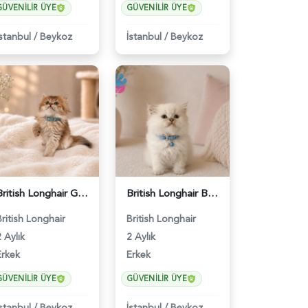
GÜVENILIR ÜYE
GÜVENILIR ÜYE
İstanbul
/
Beykoz
İstanbul
/
Beykoz
British Longhair Golden Erkek Yavrumuz - 4747
British Longhair Beyaz Erkek Yavrumuz - 4751
British Longhair
British Longhair
 Aylık
2 Aylık
Erkek
Erkek
GÜVENILIR ÜYE
GÜVENILIR ÜYE
İstanbul
/
Beykoz
İstanbul
/
Beykoz